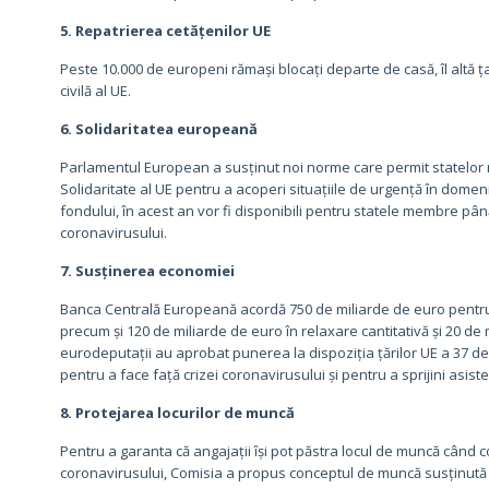
5. Repatrierea cetățenilor UE
Peste 10.000 de europeni rămași blocați departe de casă, îl altă ț
civilă al UE.
6. Solidaritatea europeană
Parlamentul European a susținut noi norme care permit statelor m
Solidaritate al UE pentru a acoperi situațiile de urgență în domen
fondului, în acest an vor fi disponibili pentru statele membre pâ
coronavirusului.
7. Susținerea economiei
Banca Centrală Europeană acordă 750 de miliarde de euro pentru 
precum și 120 de miliarde de euro în relaxare cantitativă și 20 de 
eurodeputații au aprobat punerea la dispoziția țărilor UE a 37 de
pentru a face față crizei coronavirusului și pentru a sprijini asisten
8. Protejarea locurilor de muncă
Pentru a garanta că angajații își pot păstra locul de muncă când c
coronavirusului, Comisia a propus conceptul de muncă susținută 