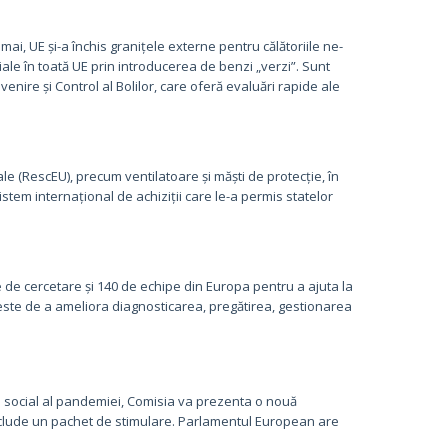
umai, UE și-a închis granițele externe pentru călătoriile ne-
ale în toată UE prin introducerea de benzi „verzi”. Sunt
ire și Control al Bolilor, care oferă evaluări rapide ale
e (RescEU), precum ventilatoare și măști de protecție, în
sistem internațional de achiziții care le-a permis statelor
 de cercetare și 140 de echipe din Europa pentru a ajuta la
 este de a ameliora diagnosticarea, pregătirea, gestionarea
i social al pandemiei, Comisia va prezenta o nouă
nclude un pachet de stimulare. Parlamentul European are