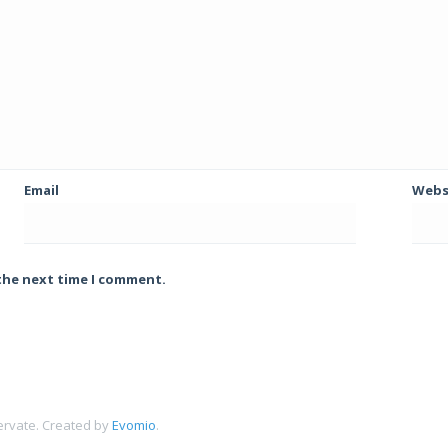
Email
Webs
 the next time I comment.
ervate.
Created by
Evomio
.