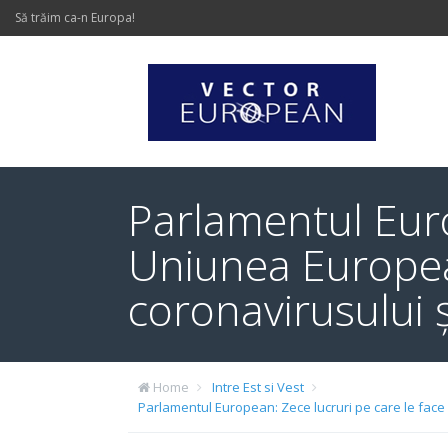
Să trăim ca-n Europa!
Parlamentul Euro
Uniunea Europea
coronavirusului ș
Home
Intre Est si Vest
Parlamentul European: Zece lucruri pe care le face