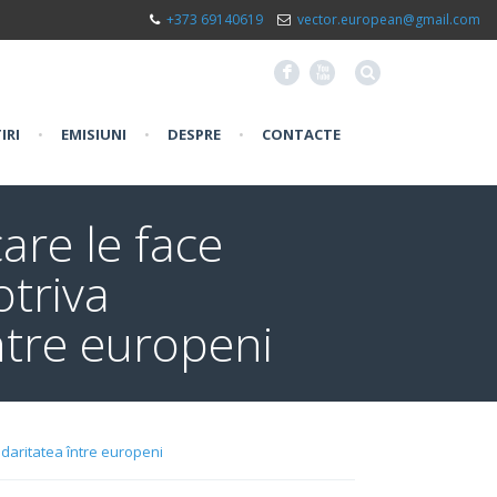
+373 69140619
vector.european@gmail.com
F
X
IRI
•
EMISIUNI
•
DESPRE
•
CONTACTE
are le face
triva
între europeni
idaritatea între europeni