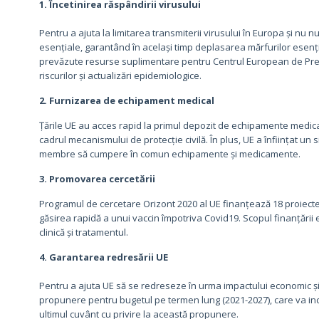
1. Încetinirea răspândirii virusului
Pentru a ajuta la limitarea transmiterii virusului în Europa și nu n
esențiale, garantând în același timp deplasarea mărfurilor esenți
prevăzute resurse suplimentare pentru Centrul European de Preven
riscurilor și actualizări epidemiologice.
2. Furnizarea de echipament medical
Țările UE au acces rapid la primul depozit de echipamente medical
cadrul mecanismului de protecție civilă. În plus, UE a înființat un 
membre să cumpere în comun echipamente și medicamente.
3. Promovarea cercetării
Programul de cercetare Orizont 2020 al UE finanțează 18 proiecte
găsirea rapidă a unui vaccin împotriva Covid19. Scopul finanțării
clinică și tratamentul.
4. Garantarea redresării UE
Pentru a ajuta UE să se redreseze în urma impactului economic ș
propunere pentru bugetul pe termen lung (2021-2027), care va i
ultimul cuvânt cu privire la această propunere.