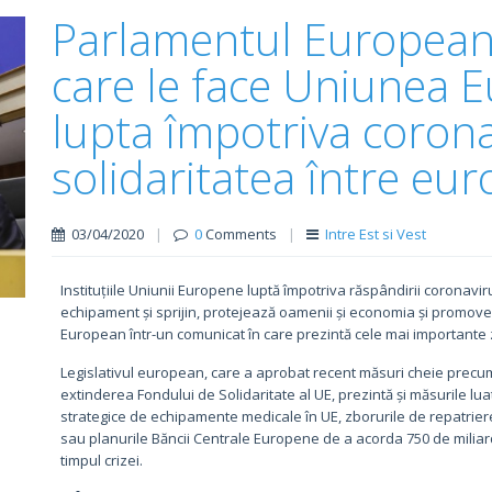
Parlamentul European:
care le face Uniunea 
lupta împotriva corona
solidaritatea între eu
03/04/2020
|
0
Comments
|
Intre Est si Vest
Instituțiile Uniunii Europene luptă împotriva răspândirii coronavi
echipament și sprijin, protejează oamenii și economia și promov
European într-un comunicat în care prezintă cele mai importante 
Legislativul european, care a aprobat recent măsuri cheie precu
extinderea Fondului de Solidaritate al UE, prezintă și măsurile lua
strategice de echipamente medicale în UE, zborurile de repatriere
sau planurile Băncii Centrale Europene de a acorda 750 de milia
timpul crizei.