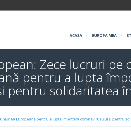
ACASA
•
EUROPA MEA
•
ST
pean: Zece lucruri pe c
nă pentru a lupta împo
i pentru solidaritatea 
 Uniunea Europeană pentru a lupta împotriva coronavirusului și pentru sol