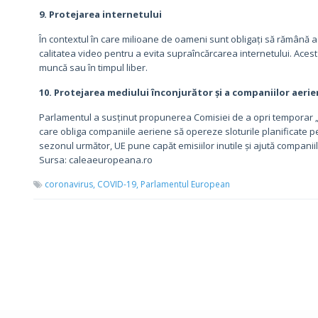
9. Protejarea internetului
În contextul în care milioane de oameni sunt obligați să rămână a
calitatea video pentru a evita supraîncărcarea internetului. Acest
muncă sau în timpul liber.
10. Protejarea mediului înconjurător și a companiilor aeri
Parlamentul a susținut propunerea Comisiei de a opri temporar „
care obliga companiile aeriene să opereze sloturile planificate pe
sezonul următor, UE pune capăt emisiilor inutile și ajută compani
Sursa: caleaeuropeana.ro
coronavirus,
COVID-19,
Parlamentul European