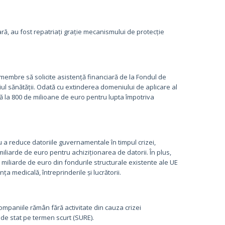
ară, au fost repatriați grație mecanismului de protecție
embre să solicite asistență financiară de la Fondul de
iul sănătății. Odată cu extinderea domeniului de aplicare al
nă la 800 de milioane de euro pentru lupta împotriva
a reduce datoriile guvernamentale în timpul crizei,
miliarde de euro pentru achiziționarea de datorii. În plus,
 miliarde de euro din fondurile structurale existente ale UE
ța medicală, întreprinderile și lucrătorii.
ompaniile rămân fără activitate din cauza crizei
de stat pe termen scurt (SURE).