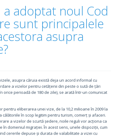
 a adoptat noul Cod
are sunt principalele
 acestora asupra
e?
izele, asupra căruia există deja un acord informal cu
ordare a vizelor pentru cetățenii din peste o sută de țări
în orice perioadă de 180 de zile), se arată într-un comunicat
lor pentru eliberarea unei vize, de la 10,2 milioane în 2009 la
a călătoriile în scop legitim pentru turism, comerț și afaceri.
rare a vizelor de scurtă ședere, noile reguli vor acționa ca
e în domeniul migrației. În acest sens, unele dispoziții, cum
ind cererile depuse și durata de valabilitate a vizei cu