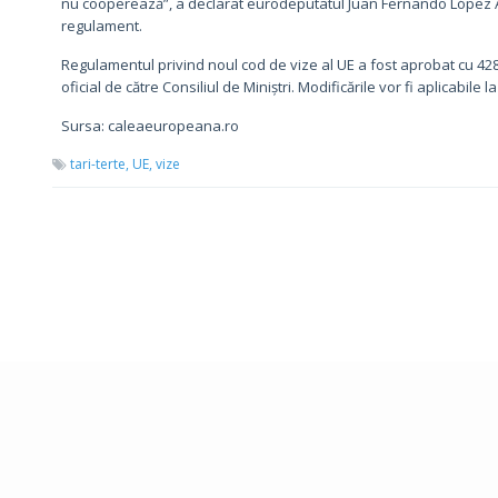
nu cooperează”, a declarat eurodeputatul Juan Fernando López Ag
regulament.
Regulamentul privind noul cod de vize al UE a fost aprobat cu 428 
oficial de către Consiliul de Miniștri. Modificările vor fi aplicabile l
Sursa: caleaeuropeana.ro
tari-terte,
UE,
vize