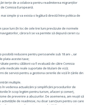
i țări terțe de a colabora pentru readmiterea migranților
al de Comisia Europeană.
mai simple și va exista o legătură directă între politica de
m șase luni (în loc de cele trei luni prevăzute de normele
a navigatorilor, cărora li se va permite să depună cereri cu
 o posibilă reducere pentru persoanele sub 18 ani -, iar
 de plata acestei taxe;
ătate pentru călătorii va fi evaluată de către Comisia
ile medicale reale suportate de titularii de viză;
i de servicii pentru a gestiona cererile de viză în țările din
ntrări multiple.
în vederea actualizării și simplificării procedurilor de
oriile în scop legitim pentru turism, afaceri și comerț,
anisme de prevenire a abuzurilor. De asemenea, am reușit să
 activitățile de readmisie, nu doar sancțiuni pentru cei care