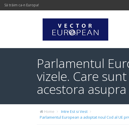
Să trăim ca-n Europa!
Parlamentul Eur
vizele. Care sunt
acestora asupra c
Home
Intre Est si Vest
Parlamentul European a adoptat noul Cod al UE privin