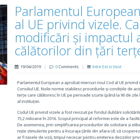
Parlamentul European
al UE privind vizele. C
modificări și impactul
călătorilor din țări terț
19/04/2019
|
0
Comments
|
Intre Est si Vest
Parlamentul European a aprobat miercuri noul Cod al UE privind v
Consiliul UE. Noile norme stabilesc procedurile și condițiile de ac
terțe care călătoresc în UE pe perioade scurte (până la 90 de zile 
al instituției.
Codul UE privind vizele a fost revizuit pe fondul dublării solicitări
15,2 milioane în 2016. Scopul principal al reformei este de a facilit
De asemenea, prin simplificarea procedurilor de solicitare și elibe
niște stimulente pentru a încuraja țările din afara UE să cooperez
ar fi taxele de viză, timpul necesar pentru emiterea deciziilor priv