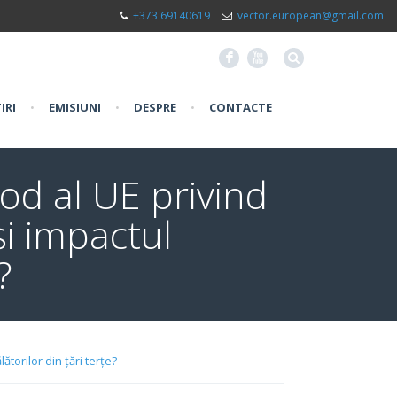
+373 69140619
vector.european@gmail.com
F
X
IRI
•
EMISIUNI
•
DESPRE
•
CONTACTE
d al UE privind
și impactul
?
torilor din țări terțe?