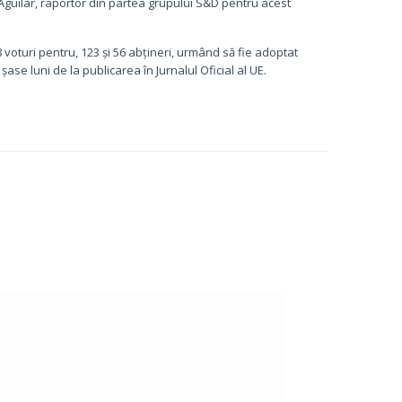
uilar, raportor din partea grupului S&D pentru acest
voturi pentru, 123 și 56 abțineri, urmând să fie adoptat
a șase luni de la publicarea în Jurnalul Oficial al UE.