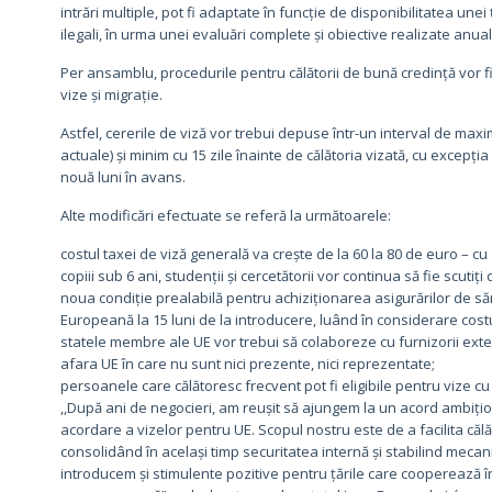
intrări multiple, pot fi adaptate în funcție de disponibilitatea une
ilegali, în urma unei evaluări complete și obiective realizate anu
Per ansamblu, procedurile pentru călătorii de bună credință vor fi 
vize și migrație.
Astfel, cererile de viză vor trebui depuse într-un interval de maxi
actuale) și minim cu 15 zile înainte de călătoria vizată, cu excepți
nouă luni în avans.
Alte modificări efectuate se referă la următoarele:
costul taxei de viză generală va crește de la 60 la 80 de euro – cu
copiii sub 6 ani, studenții și cercetătorii vor continua să fie scutiți
noua condiție prealabilă pentru achiziționarea asigurărilor de săn
Europeană la 15 luni de la introducere, luând în considerare costur
statele membre ale UE vor trebui să colaboreze cu furnizorii extern
afara UE în care nu sunt nici prezente, nici reprezentate;
persoanele care călătoresc frecvent pot fi eligibile pentru vize cu i
,,După ani de negocieri, am reușit să ajungem la un acord ambițios 
acordare a vizelor pentru UE. Scopul nostru este de a facilita călăt
consolidând în același timp securitatea internă și stabilind mec
introducem și stimulente pozitive pentru țările care cooperează în