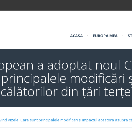
ACASA
•
EUROPA MEA
•
ST
opean a adoptat noul Co
 principalele modificări 
ălătorilor din țări terțe
d vizele. Care sunt principalele modificări și impactul acestora asupra călă