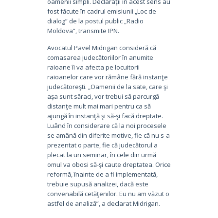
oamenii simpli. Declaraţii în acest sens au
fost făcute în cadrul emisiunii „Loc de
dialog” de la postul public „Radio
Moldova”, transmite IPN.
Avocatul Pavel Midrigan consideră că
comasarea judecătoriilor în anumite
raioane îi va afecta pe locuitorii
raioanelor care vor rămâne fără instanţe
judecătoreşti. „Oamenii de la sate, care şi
aşa sunt săraci, vor trebui să parcurgă
distanţe mult mai mari pentru ca să
ajungă în instanţă şi să-şi facă dreptate.
Luând în considerare că la noi procesele
se amână din diferite motive, fie că nu s-a
prezentat o parte, fie că judecătorul a
plecat la un seminar, în cele din urmă
omul va obosi să-şi caute dreptatea. Orice
reformă, înainte de a fi implementată,
trebuie supusă analizei, dacă este
convenabilă cetăţenilor. Eu nu am văzut o
astfel de analiză”, a declarat Midrigan.