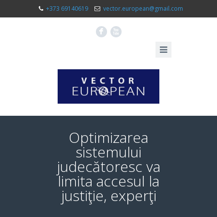
+373 69140619
vector.european@gmail.com
F
X
Optimizarea
sistemului
judecătoresc va
limita accesul la
justiţie, experţi