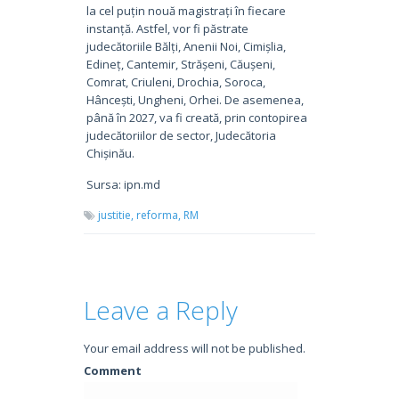
la cel puțin nouă magistrați în fiecare
instanță. Astfel, vor fi păstrate
judecătoriile Bălți, Anenii Noi, Cimișlia,
Edineț, Cantemir, Strășeni, Căușeni,
Comrat, Criuleni, Drochia, Soroca,
Hâncești, Ungheni, Orhei. De asemenea,
până în 2027, va fi creată, prin contopirea
judecătoriilor de sector, Judecătoria
Chișinău.
Sursa: ipn.md
justitie,
reforma,
RM
Leave a Reply
Your email address will not be published.
Comment