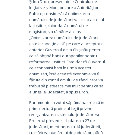
Şi Ion Dron, preşedintele Centrului de
Iniţiative şi Monitorizare a Autorităţilor
Publice, consideră că optimizarea
numărului de judecătorii va limita accesul
la justiţie, chiar dacă numărul de
magistraţi va rămâne acelaşi.
„Optimizarea numărului de judecătorii
este o condiţie a UE pe care a acceptat-o
anterior Guvernul de la Chişinău pentru
ca să obţină banii europenilor pentru
reformarea justiţiei. Este clar că Guvernul
ca economisi bani în urma acestei
optimizări, însă această economie va fi
făcută din contul omului de rând, care va
trebui să plătească mai mult pentru ca să
ajungă la judecată”, a spus Dron.
Parlamentul a votat săptămâna trecută în
prima lectură proiectul Legii privind
reorganizarea sistemului judecătoresc.
Proiectul prevede lichidarea a 27 de
judecătorii, menținerea a 14 judecătorii,
cu mărirea numărului de judecători până