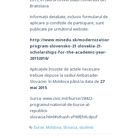
Bratislava.
Informații detaliate, inclusiv formularul de
aplicare și condițiile de participare, sunt
publicate pe următorul website:
http://www.minedu.sk/modernization-
program-slovensko-21-slovakia-21-
scholarships-for-the-academic-year-
20152016/
Aplicațiile însoțite de actele necesare
trebuie depuse la sediul Ambasadei
Slovaciei în Moldova până la data de
27
mai 2015
.
Sursa: www.civic.md/burse/28422-
programul-national-de-burse-al-
republicii-
slovacia.html#sthash.vPWlEhI6.dpuf
burse,
Moldova,
Slovacia,
studenti