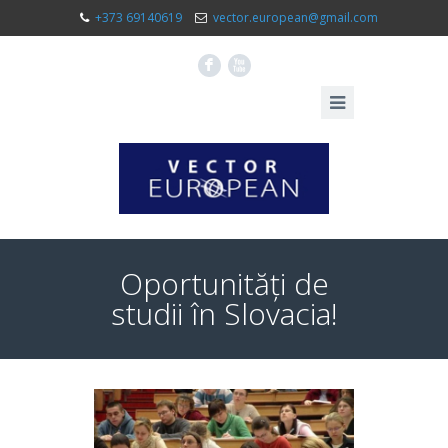
+373 69140619
vector.european@gmail.com
F
X
Oportunități de
studii în Slovacia!