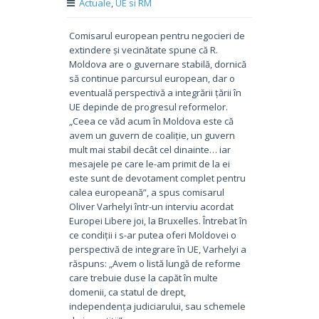
Actuale
,
UE si RM
Comisarul european pentru negocieri de
extindere și vecinătate spune că R.
Moldova are o guvernare stabilă, dornică
să continue parcursul european, dar o
eventuală perspectivă a integrării țării în
UE depinde de progresul reformelor.
„Ceea ce văd acum în Moldova este că
avem un guvern de coaliție, un guvern
mult mai stabil decât cel dinainte… iar
mesajele pe care le-am primit de la ei
este sunt de devotament complet pentru
calea europeană”, a spus comisarul
Oliver Varhelyi într-un interviu acordat
Europei Libere joi, la Bruxelles. Întrebat în
ce condiții i s-ar putea oferi Moldovei o
perspectivă de integrare în UE, Varhelyi a
răspuns: „Avem o listă lungă de reforme
care trebuie duse la capăt în multe
domenii, ca statul de drept,
independența judiciarului, sau schemele