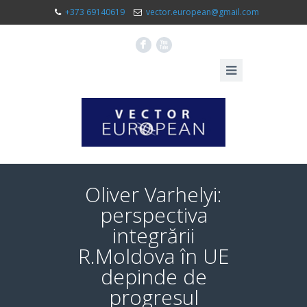
+373 69140619
vector.european@gmail.com
F
X
Oliver Varhelyi:
perspectiva
integrării
R.Moldova în UE
depinde de
progresul