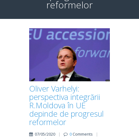
reformelor
Oliver Varhelyi:
perspectiva integrării
R.Moldova în UE
depinde de progresul
reformelor
07/05/2020
|
0
Comments
|