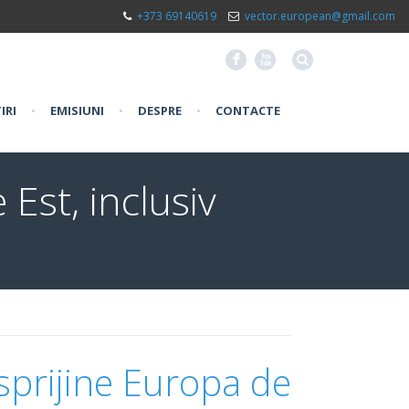
+373 69140619
vector.european@gmail.com
F
X
IRI
•
EMISIUNI
•
DESPRE
•
CONTACTE
Est, inclusiv
prijine Europa de