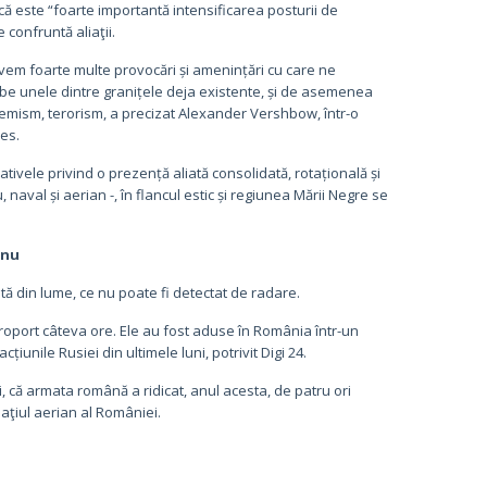
că este “foarte importantă intensificarea posturii de
confruntă aliaţii.
avem foarte multe provocări și amenințări cu care ne
mbe unele dintre granițele deja existente, și de asemenea
emism, terorism, a precizat Alexander Vershbow, într-o
es.
tivele privind o prezență aliată consolidată, rotațională și
aval și aerian -, în flancul estic și regiunea Mării Negre se
anu
ă din lume, ce nu poate fi detectat de radare.
roport câteva ore. Ele au fost aduse în România într-un
țiunile Rusiei din ultimele luni, potrivit Digi 24.
, că armata română a ridicat, anul acesta, de patru ori
paţiul aerian al României.