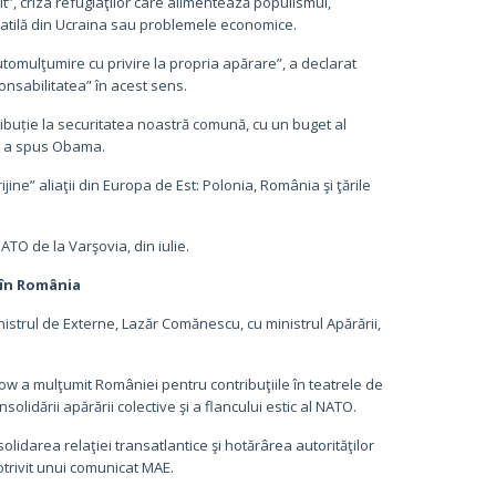
t”, criza refugiaţilor care alimentează populismul,
olatilă din Ucraina sau problemele economice.
tomulţumire cu privire la propria apărare”, a declarat
sabilitatea” în acest sens.
ibuție la securitatea noastră comună, cu un buget al
”, a spus Obama.
ine” aliaţii din Europa de Est: Polonia, România şi ţările
TO de la Varşovia, din iulie.
 în România
inistrul de Externe, Lazăr Comănescu, cu ministrul Apărării,
ow a mulţumit României pentru contribuţiile în teatrele de
solidării apărării colective şi a flancului estic al NATO.
olidarea relaţiei transatlantice şi hotărârea autorităţilor
trivit unui comunicat MAE.