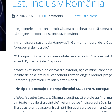
Est, inclusiv România
25/04/2016
|
0
Comments
|
Intre Est si Vest
Preşedintele american Barack Obama a declarat, luni, că lumea ar
să sprijine Europa de Est, inclusiv România.
Într-un discurs susţinut la Hanovra, în Germania, liderul de la Cas
“prosper şi democratic”.
“O Europă unită rămâne o necesitate pentru noi toţi”, a precizat B
scrie AFP, preluată de L’Express.
“Poate aveţi nevoie de cineva din exterior, aşa ca mine, care să v
înainte de se a întâlni cu cancelarul german Angela Merkel, preşe
Cameron şi premierul italian Matteo Renzi.
Principalele mesaje ale preşedintelui SUA pentru Europa:
pledoarie pentru integrare
: Obama a susţinut că statele au “mai mu
din toate mediile și credinţele”, referindu-se în discursul său şi l
El a atras atenţia asupra fragilizării Europei care se confruntă c