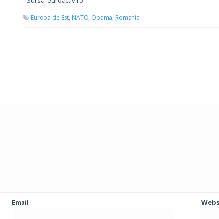
Sursa: euroactiv.ro
Europa de Est,
NATO,
Obama,
Romania
Email
Webs