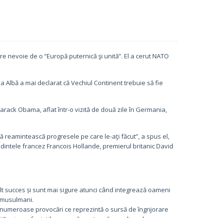
e nevoie de o “Europă puternică şi unită”. El a cerut NATO
a Albă a mai declarat că Vechiul Continent trebuie să fie
arack Obama, aflat într-o vizită de două zile în Germania,
ă reamintească progresele pe care le-aţi făcut”, a spus el,
dintele francez Francois Hollande, premierul britanic David
lt succes și sunt mai sigure atunci când integrează oameni
a musulmani.
u numeroase provocări ce reprezintă o sursă de îngrijorare