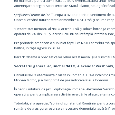
tot mai mare pentru administrația SUA: eventualitatea unui “Brexi
amenințarea organizației teroriste Statul Islamic, situaţia încă v
sprijinirea Europei de Est
:”Europa a avut uneori un sentiment de au
Obama, cerând tuturor statelor membre NATO “să-şi asume respon
“Fiecare stat membru al NATO ar trebui să-și aducă întreaga contr
apărării de 2% din PIB. Şi acest lucru nu se întâmplă întotdeauna
Preşedintele american a subliniat faptul că NATO ar trebui “să sprij
baltice, în faţa agresiunii ruse.
Barack Obama a precizat că va relua acest mesaj şi la summitul NA
Secretarul general adjunct al NATO, Alexander Vershbow,
Oficialul NATO efectuează o vizită în România. El s-a întâlnit cu m
Mihnea Motoc, şi a fost primit de preşedintele Klaus Iohannis.
În cadrul întâlnirii cu şeful diplomaţiei române, Alexander Vershb
operaţii şi pentru implicarea activă în evaluările aliate pe tema con
Totodată, el a apreciat “sprijinul constant al României pentru cons
române de a asigura resursele necesare domeniului apărării”, po