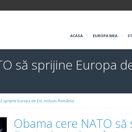
ACASA
•
EUROPA MEA
•
ST
să sprijine Europa de 
sprijine Europa de Est, inclusiv România
Obama cere NATO să s