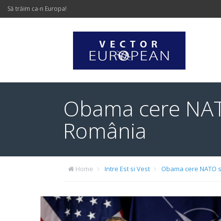
Să trăim ca-n Europa!
Obama cere NATO 
România
Home
Intre Est si Vest
Obama cere NATO să 