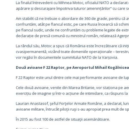
La finalul întrevederii cu Mihnea Motoc, oficialul NATO a declarat 
apărare și descurajare împotriva tuturor amenințărilor” cu care se 
Am stabilit că ne trebuie o abordare de 360 de grade, pentru că 
confruntăm, atât pe flancul estic, pe care Rusia încearcă să schi
pe flancul sudic, unde ne confruntăm cu probleme legate de extr
declarație de presă comună cu ministrul român, relatează Agerpr
La rândul său, Motoc a spus că România este încrezătoare că iniția
cvasipermanentă, vizând toate domeniile operaționale – terestru, n
vor regăsi în documentele summitului NATO de la Varșovia.
Două avioane F 22 Raptor, pe Aeroportul Mihail Kogălnice
F 22 Raptor este unul dintre cele mai performante avioane de lupt
Cele două avioane, venite din Marea Britanie, vor staționa pe ae
exercițiu de imagine și într-o acțiune de intimidare, ca răspuns la ac
Laurian Anastasof, şeful Forţelor Armate Române, a declarat, luni
avioane militare, întrucât piloţii ruşi s-au apropiat prea mult de s
În 2015 au fost 100 de astfel de situaţii asemănătoare.