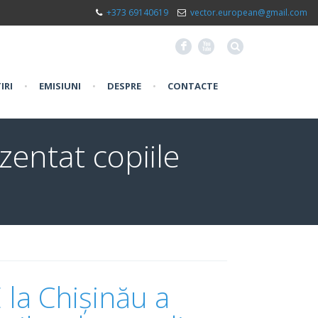
+373 69140619
vector.european@gmail.com
F
X
IRI
•
EMISIUNI
•
DESPRE
•
CONTACTE
entat copiile
la Chișinău a