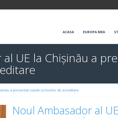
ACASA
•
EUROPA MEA
•
ST
l UE la Chișinău a prez
reditare
inău a prezentat copiile scrisorilor de acreditare
Noul Ambasador al UE 