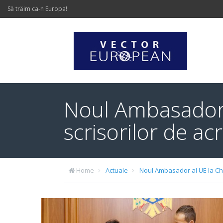
Să trăim ca-n Europa!
Noul Ambasador a
scrisorilor de ac
Home
Actuale
Noul Ambasador al UE la Chiș