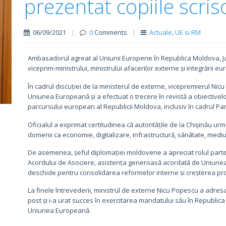
prezentat copiile scris
06/09/2021
|
0
Comments
|
Actuale
,
UE si RM
Ambasadorul agreat al Uniunii Europene în Republica Moldova, Jan
viceprim-ministrului, ministrului afacerilor externe și integrării 
În cadrul discuției de la ministerul de externe, vicepremierul Nicu
Uniunea Europeană și a efectuat o trecere în revistă a obiectivel
parcursului european al Republicii Moldova, inclusiv în cadrul Part
Oficialul a exprimat certitudinea că autoritățile de la Chișinău u
domenii ca economie, digitalizare, infrastructură, sănătate, medi
De asemenea, șeful diplomației moldovene a apreciat rolul parte
Acordului de Asociere, asistența generoasă acordată de Uniunea
deschide pentru consolidarea reformelor interne și creșterea prospe
La finele întrevederii, ministrul de externe Nicu Popescu a adresat
post și i-a urat succes în exercitarea mandatului său în Republica
Uniunea Europeană.