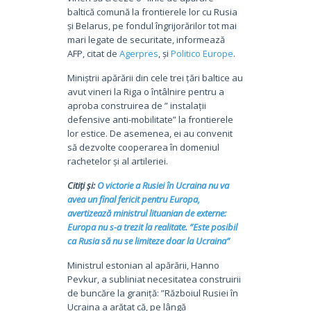
baltică comună la frontierele lor cu Rusia
și Belarus, pe fondul îngrijorărilor tot mai
mari legate de securitate, informează
AFP, citat de
Agerpres
, și
Politico Europe
.
Miniștrii apărării din cele trei țări baltice au
avut vineri la Riga o întâlnire pentru a
aproba construirea de ” instalații
defensive anti-mobilitate” la frontierele
lor estice. De asemenea, ei au convenit
să dezvolte cooperarea în domeniul
rachetelor și al artileriei.
Citiți și:
O victorie a Rusiei în Ucraina nu va
avea un final fericit pentru Europa,
avertizează ministrul lituanian de externe:
Europa nu s-a trezit la realitate. ”Este posibil
ca Rusia să nu se limiteze doar la Ucraina”
Ministrul estonian al apărării, Hanno
Pevkur, a subliniat necesitatea construirii
de buncăre la graniță: ”Războiul Rusiei în
Ucraina a arătat că, pe lângă