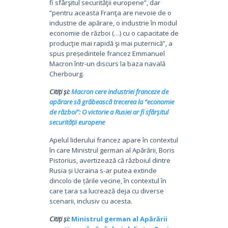
fi sfârşitul securităţii europene”, dar
”pentru aceasta Franţa are nevoie de o
industrie de apărare, o industrie în modul
economie de război (…) cu o capacitate de
producţie mai rapidă şi mai puternică”, a
spus președintele francez Emmanuel
Macron într-un discurs la baza navală
Cherbourg.
Citiți și:
Macron cere industriei franceze de
apărare să grăbească trecerea la “economie
de război”: O victorie a Rusiei ar fi sfârșitul
securității europene
Apelul liderului francez apare în contextul
în care Ministrul german al Apărării, Boris
Pistorius, avertizează că războiul dintre
Rusia și Ucraina s-ar putea extinde
dincolo de țările vecine, în contextul în
care țara sa lucrează deja cu diverse
scenarii, inclusiv cu acesta.
Citiți și:
Ministrul german al Apărării