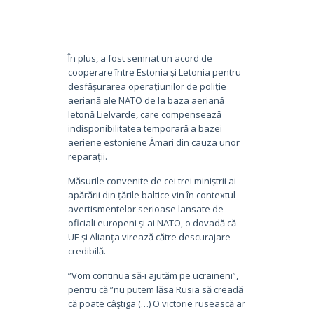
În plus, a fost semnat un acord de
cooperare între Estonia și Letonia pentru
desfășurarea operațiunilor de poliție
aeriană ale NATO de la baza aeriană
letonă Lielvarde, care compensează
indisponibilitatea temporară a bazei
aeriene estoniene Ämari din cauza unor
reparații.
Măsurile convenite de cei trei miniștrii ai
apărării din țările baltice vin în contextul
avertismentelor serioase lansate de
oficiali europeni și ai NATO, o dovadă că
UE și Alianța virează către descurajare
credibilă.
”Vom continua să-i ajutăm pe ucraineni”,
pentru că ”nu putem lăsa Rusia să creadă
că poate câştiga (…) O victorie rusească ar