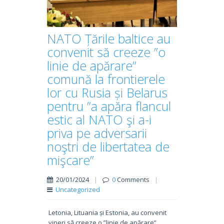
NATO Țările baltice au
convenit să creeze ”o
linie de apărare”
comună la frontierele
lor cu Rusia și Belarus
pentru ”a apăra flancul
estic al NATO şi a-i
priva pe adversarii
noştri de libertatea de
mişcare”
20/01/2024
|
0
Comments
|
Uncategorized
Letonia, Lituania și Estonia, au convenit
vineri să creeze o ”linie de apărare”