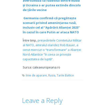
avertizează că războiul dintre Rusia
și Ucraina s-ar putea extinde dincolo
de țările vecine
Germania confirmă că pregătește
scenarii privind amenințarea rusă,
inclusiv cel al “Apărării Alianței 2025”
în cazul în care Putin ar ataca NATO
Între timp,
președintele Comitetului Militar
al NATO, amiralul olandez Rob Bauer, a
cerut miercuri o “transformare” a Alianței
Nord-Atlantice “în ceea ce privește
capacitatea de luptă”.
Sursa: caleaeuropeana.ro
linie de aparare,
Rusia,
Tarile Baltice
Leave a Reply