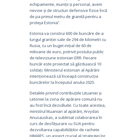
echipamente, muniții și personal, avem
nevoie și de structuri defensive fizice încă
de pa primul metru de granită pentru a
proteja Estonia”.
Estonia va construi 600 de buncăre de-a
lungul graniței sale de 294 de kilometri cu
Rusia, cu un buget inițial de 60 de
milioane de euro, potrivit postului public
de televiziune estonian ERR. Fiecare
buncăr este proiectat să găzduiască 10
soldați. Ministerul estonian al Apărării
intenționează să înceapă construcția
buncărelor la începutul anului 2025.
Detaliile privind contribuțiile Lituaniei și
Letoniei la zona de apărare comună nu
au fost încă dezvăluite. Cu toate acestea,
ministrul lituanian al apărării, Arvydas
Anusauskas, a subliniat colaborarea în
curs de desfășurare cu SUA pentru
dezvoltarea capabilităților de rachete
HIMARS, un aspect crucial al strategiei lor