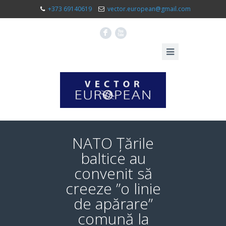
+373 69140619
vector.european@gmail.com
F
X
NATO Țările
baltice au
convenit să
creeze ”o linie
de apărare”
comună la