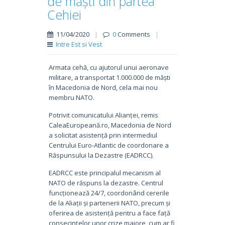
de măști din partea
Cehiei
11/04/2020
|
0
Comments
|
Intre Est si Vest
Armata cehă, cu ajutorul unui aeronave
militare, a transportat 1.000.000 de măști
în Macedonia de Nord, cela mai nou
membru NATO.
Potrivit comunicatului Alianței, remis
CaleaEuropeană.ro, Macedonia de Nord
a solicitat asistență prin intermediul
Centrului Euro-Atlantic de coordonare a
Răspunsului la Dezastre (EADRCC).
EADRCC este principalul mecanism al
NATO de răspuns la dezastre. Centrul
funcționează 24/7, coordonând cererile
de la Aliații și partenerii NATO, precum și
oferirea de asistență pentru a face față
consecințelor unor crize majore, cum ar fi