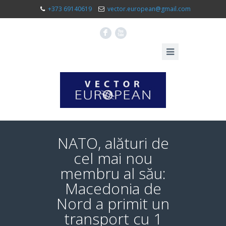
+373 69140619
vector.european@gmail.com
F
X
NATO, alături de
cel mai nou
membru al său:
Macedonia de
Nord a primit un
transport cu 1