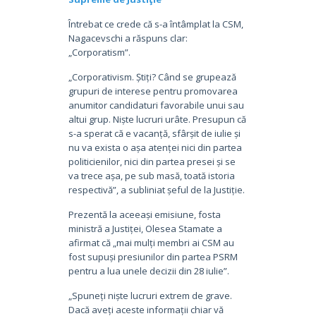
Întrebat ce crede că s-a întâmplat la CSM,
Nagacevschi a răspuns clar:
„Corporatism”.
„Corporativism. Știți? Când se grupează
grupuri de interese pentru promovarea
anumitor candidaturi favorabile unui sau
altui grup. Niște lucruri urâte. Presupun că
s-a sperat că e vacanță, sfârșit de iulie și
nu va exista o așa atenței nici din partea
politicienilor, nici din partea presei și se
va trece așa, pe sub masă, toată istoria
respectivă”, a subliniat șeful de la Justiție.
Prezentă la aceeași emisiune, fosta
ministră a Justiței, Olesea Stamate a
afirmat că „mai mulți membri ai CSM au
fost supuși presiunilor din partea PSRM
pentru a lua unele decizii din 28 iulie”.
„Spuneți niște lucruri extrem de grave.
Dacă aveți aceste informații chiar vă