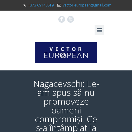
+373 69140619
vector.european@gmail.com
F
X
Nagacevschi: Le-
am spus să nu
promoveze
oameni
compromiși. Ce
s-a întâmplat la