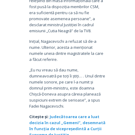
reieșiind din masa informațională care a
fost pusă la dispoziția membrilor CSM,
era suficientă pentru ca să nu fie
promovate asemenea persoane”, a
desclarat ministrul Justiției în cadrul
emisiunii „Cutia Neagră” de la TV8.
Inițial, Nagacevschi a refuzat să de-a
nume. Ulterior, acesta a menționat
numele uneia dintre magistratele la care
a făcut referire.
„Eu nu vreau să dau nume,
dumneavoatră pe toți îi știți… . Unul dintre
numele sonore, pe care l-a numit și
domnul prim-ministru, este doamna
Chișcă-Doneva asupra căreia planează
suspiciuni extrem de serioase”, a spus
Fadei Nagacevschi.
Citește și:
Judecătoarea care a luat
decizia în cazul „Gemeni”, desemnată
în funcția de vicepreședintă a Curții
Supreme de Justiţie