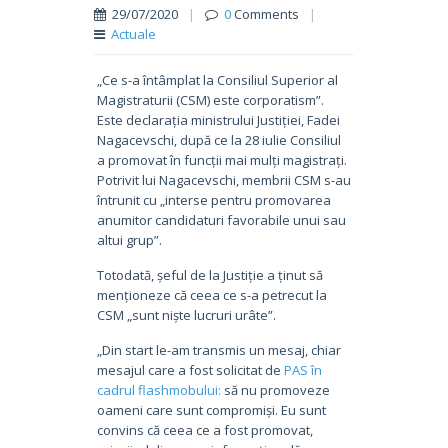
29/07/2020
|
0
Comments
|
Actuale
„Ce s-a întâmplat la Consiliul Superior al
Magistraturii (CSM) este corporatism”.
Este declarația ministrului Justiției, Fadei
Nagacevschi, după ce la 28 iulie Consiliul
a promovat în funcții mai mulți magistrați.
Potrivit lui Nagacevschi, membrii CSM s-au
întrunit cu „interse pentru promovarea
anumitor candidaturi favorabile unui sau
altui grup”.
Totodată, șeful de la Justiție a ținut să
menționeze că ceea ce s-a petrecut la
CSM „sunt niște lucruri urâte”.
„Din start le-am transmis un mesaj, chiar
mesajul care a fost solicitat de
PAS în
cadrul flashmobului:
să nu promoveze
oameni care sunt compromiși. Eu sunt
convins că ceea ce a fost promovat,