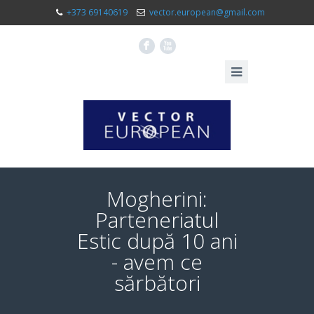
+373 69140619
vector.european@gmail.com
F
X
Mogherini:
Parteneriatul
Estic după 10 ani
- avem ce
sărbători