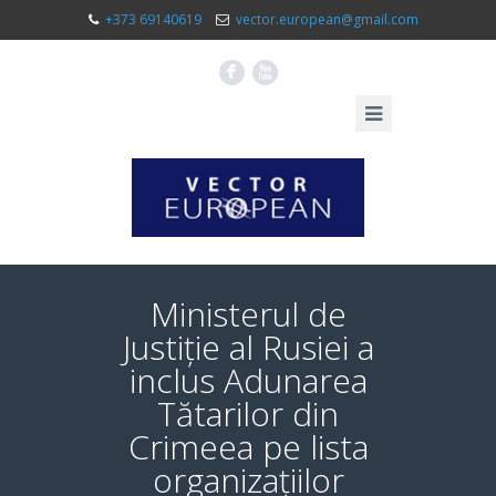
+373 69140619
vector.european@gmail.com
F
X
Ministerul de
Justiție al Rusiei a
inclus Adunarea
Tătarilor din
Crimeea pe lista
organizațiilor