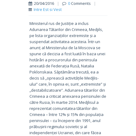
20/04/2016
|
0
Comments
|
Intre Est si Vest
Ministerul rus de Justiție a inclus
Adunarea Tătarilor din Crimeea, Medjils,
pe lista organziațiilor extremiste și a
suspendat activitatea acesteia. Într-un
anunț al Ministerului de la Moscova se
spune că decizia a fost luată în baza unei
hotărâri a procurorului din peninsula
anexată de Federația Rusă, Natalia
Poklonskaia. Săptămâna trecută, ea a
decis să „oprească activitățile Medjlis-
ului” care, în opinia ei, sunt „extremiste” și
„destabilizatoare”. Adunarea tătarilor din
Crimeea a criticat anexarea pensinulei de
către Rusia, în martie 2014. Medjlisul a
reprezentat comunitatea tătarilor din
Crimeea – între 12% și 15% din populația
peninsulei – cu începere din 1991, anul
prăbușirii regimului sovietic și al
independenței Ucrainei, din care făcea