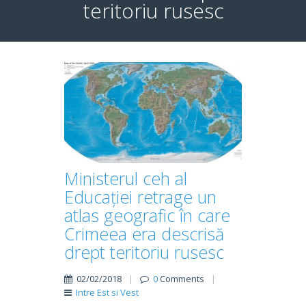
teritoriu rusesc
Ministerul ceh al
Educației retrage un
atlas geografic în care
Crimeea era descrisă
drept teritoriu rusesc
02/02/2018
|
0
Comments
|
Intre Est si Vest