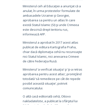
Ministerul ceh al Educaţiei a anunţat că a
anulat, în urma protestelor formulate de
ambasadele Ucrainei şi Georgiei,
aprobarea sa pentru un atlas în care
există Statul Islamic (SI) şi unde Crimeea
este descrisă drept teritoriu rus,
informează AFP.
Ministerul a aprobat în 2017 acest atlas
publicat de editura Kartografia Praha,
chiar dacă diplomaţia cehă nu recunoaşte
nici Statul Islamic, nici anexarea Crimeei
de către Federaţia Rusă.
Ministerul ‘a verificat situaţia’ şi ‘şi-a retras
aprobarea pentru acest atlas’, promiţând
totodată ‘să remedieze pe cât de repede
posibil această situaţie’, potrivit
comunicatului.
O altă casă editorială cehă, Ottovo
nakladatelstvi, a publicat la sfârşitul lui