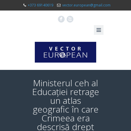
+373 69140619
vector.european@gmail.com
F
X
Ministerul ceh al
Educației retrage
un atlas
geografic în care
Crimeea era
descrisă drept