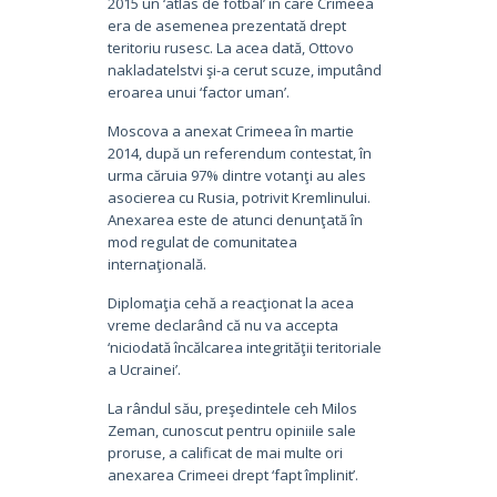
2015 un ‘atlas de fotbal’ în care Crimeea
era de asemenea prezentată drept
teritoriu rusesc. La acea dată, Ottovo
nakladatelstvi şi-a cerut scuze, imputând
eroarea unui ‘factor uman’.
Moscova a anexat Crimeea în martie
2014, după un referendum contestat, în
urma căruia 97% dintre votanţi au ales
asocierea cu Rusia, potrivit Kremlinului.
Anexarea este de atunci denunţată în
mod regulat de comunitatea
internaţională.
Diplomaţia cehă a reacţionat la acea
vreme declarând că nu va accepta
‘niciodată încălcarea integrităţii teritoriale
a Ucrainei’.
La rândul său, preşedintele ceh Milos
Zeman, cunoscut pentru opiniile sale
proruse, a calificat de mai multe ori
anexarea Crimeei drept ‘fapt împlinit’.