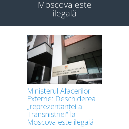
Moscova este
ilegală
Ministerul Afacerilor
Externe: Deschiderea
„reprezentanței a
Transnistriei” la
Moscova este ilegală