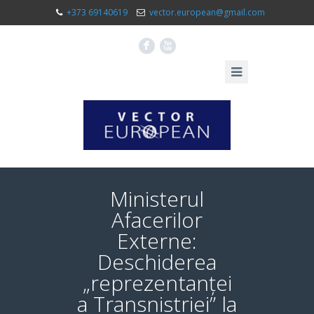
+373 69140619
vector.european@gmail.com
F
X
Ministerul
Afacerilor
Externe:
Deschiderea
„reprezentanței
a Transnistriei” la