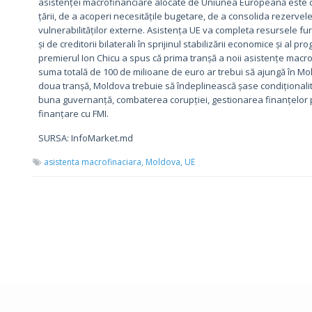
asistenței macrofinanciare alocate de Uniunea Europeană este d
țării, de a acoperi necesitățile bugetare, de a consolida rezervele
vulnerabilităților externe. Asistența UE va completa resursele furn
și de creditorii bilaterali în sprijinul stabilizării economice și a
premierul Ion Chicu a spus că prima tranșă a noii asistențe macr
suma totală de 100 de milioane de euro ar trebui să ajungă în Mol
doua tranșă, Moldova trebuie să îndeplinească șase condiționalită
buna guvernanță, combaterea corupției, gestionarea finanțelor p
finanțare cu FMI.
SURSA: InfoMarket.md
asistenta macrofinaciara,
Moldova,
UE