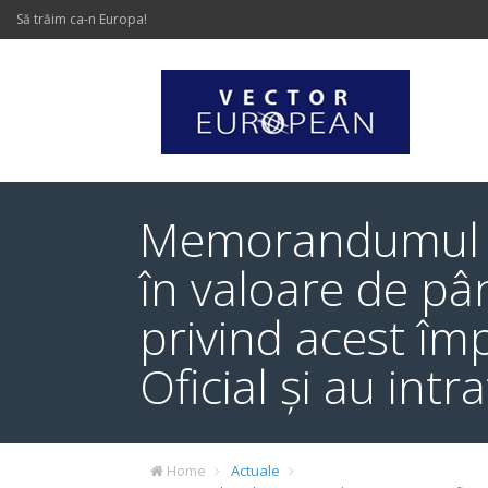
Să trăim ca-n Europa!
Memorandumul cu
în valoare de pâ
privind acest îm
Oficial și au intr
Home
Actuale