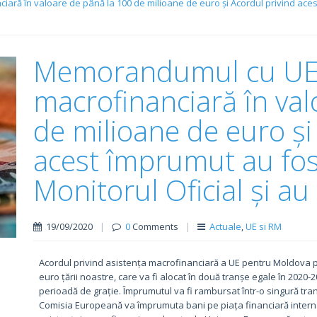
ră în valoare de până la 100 de milioane de euro și Acordul privind acest 
Memorandumul cu UE p
macrofinanciară în val
de milioane de euro și
acest împrumut au fost
Monitorul Oficial și au 
19/09/2020
|
0
Comments
|
Actuale
,
UE si RM
Acordul privind asistența macrofinanciară a UE pentru Moldova
euro țării noastre, care va fi alocat în două tranșe egale în 2020
perioadă de grație. Împrumutul va fi rambursat într-o singură tra
Comisia Europeană va împrumuta bani pe piața financiară interna