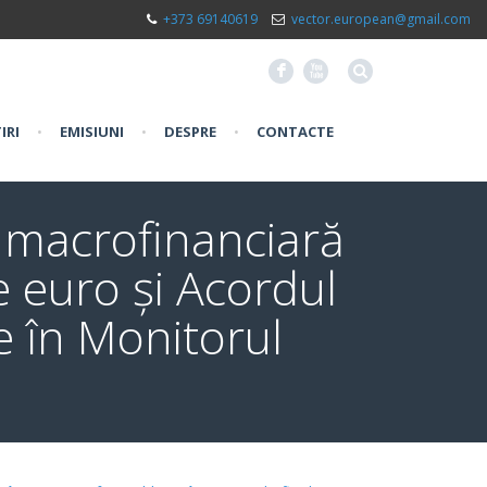
+373 69140619
vector.european@gmail.com
F
X
IRI
•
EMISIUNI
•
DESPRE
•
CONTACTE
 macrofinanciară
e euro și Acordul
e în Monitorul