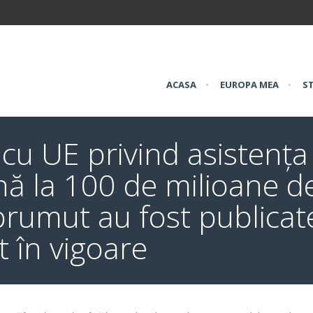
ACASA
•
EUROPA MEA
•
ST
 UE privind asistența
nă la 100 de milioane d
prumut au fost publicat
at în vigoare