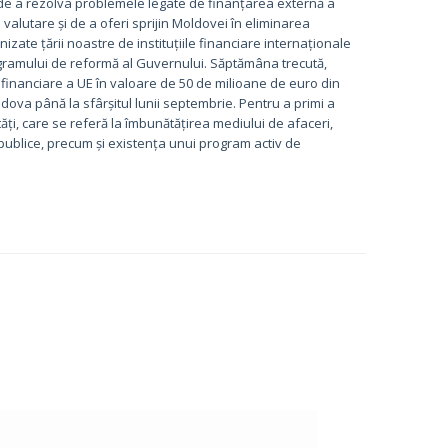
e a rezolva problemele legate de finanțarea externă a
 valutare și de a oferi sprijin Moldovei în eliminarea
izate țării noastre de instituțiile financiare internaționale
l programului de reformă al Guvernului. Săptămâna trecută,
ofinanciare a UE în valoare de 50 de milioane de euro din
dova până la sfârșitul lunii septembrie. Pentru a primi a
ți, care se referă la îmbunătățirea mediului de afaceri,
ublice, precum și existența unui program activ de