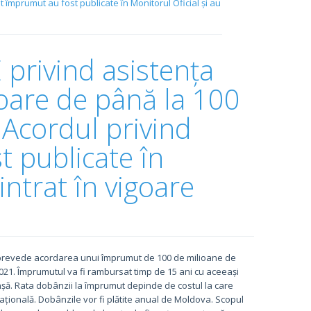
împrumut au fost publicate în Monitorul Oficial și au
rivind asistența
oare de până la 100
 Acordul privind
 publicate în
intrat în vigoare
 prevede acordarea unui împrumut de 100 de milioane de
-2021. Împrumutul va fi rambursat timp de 15 ani cu aceeași
nșă. Rata dobânzii la împrumut depinde de costul la care
țională. Dobânzile vor fi plătite anual de Moldova. Scopul