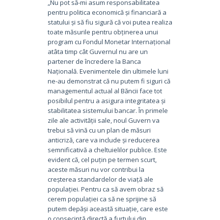
„Nu pot să-mi asum responsabilitatea
pentru politica economică și financiară a
statului și să fiu sigură că voi putea realiza
toate măsurile pentru obținerea unui
program cu Fondul Monetar Internațional
atâta timp cât Guvernul nu are un
partener de încredere la Banca
Națională. Evenimentele din ultimele luni
ne-au demonstrat că nu putem fi siguri că
managementul actual al Băncii face tot
posibilul pentru a asigura integritatea și
stabilitatea sistemului bancar. În primele
zile ale activității sale, noul Guvern va
trebui să vină cu un plan de măsuri
anticriză, care va include și reducerea
semnificativă a cheltuielilor publice. Este
evident că, cel puțin pe termen scurt,
aceste măsuri nu vor contribui la
creșterea standardelor de viață ale
populației. Pentru ca să avem obraz să
cerem populației ca să ne sprijine să
putem depăși această situație, care este
o consecință directă a furtului din