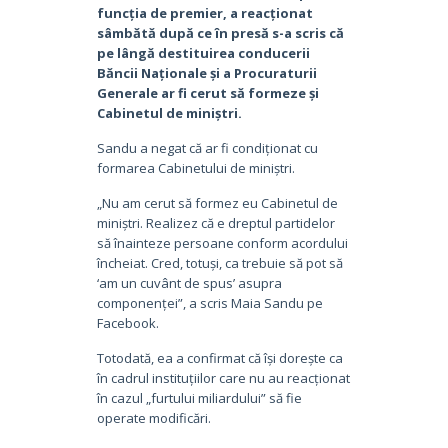
funcția de premier, a reacționat
sâmbătă după ce în presă s-a scris că
pe lângă destituirea conducerii
Băncii Naționale și a Procuraturii
Generale ar fi cerut să formeze și
Cabinetul de miniștri.
Sandu a negat că ar fi condiționat cu
formarea Cabinetului de miniștri.
„Nu am cerut să formez eu Cabinetul de
miniștri. Realizez că e dreptul partidelor
să înainteze persoane conform acordului
încheiat. Cred, totuși, ca trebuie să pot să
‘am un cuvânt de spus’ asupra
componenței”, a scris Maia Sandu pe
Facebook.
Totodată, ea a confirmat că își dorește ca
în cadrul instituțiilor care nu au reacționat
în cazul „furtului miliardului” să fie
operate modificări.