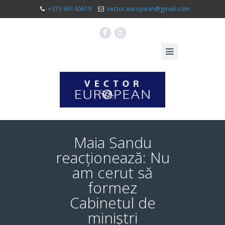
+373 69140619
vector.european@gmail.com
F
X
Maia Sandu
reacționează: Nu
am cerut să
formez
Cabinetul de
miniștri