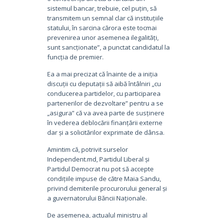
sistemul bancar, trebuie, cel puțin, să
transmitem un semnal clar că instituțiile
statului, în sarcina cărora este tocmai
prevenirea unor asemenea ilegalități,
sunt sancționate”, a punctat candidatul la
funcția de premier.
Ea a mai precizat că înainte de a iniția
discuții cu deputații să aibă întâlniri „cu
conducerea partidelor, cu participarea
partenerilor de dezvoltare” pentru a se
„asigura” că va avea parte de susținere
în vederea deblocării finanțării externe
dar și a solicitărilor exprimate de dânsa.
Amintim că, potrivit surselor
Independent.md, Partidul Liberal și
Partidul Democrat nu pot să accepte
condițiile impuse de către Maia Sandu,
privind demiterile procurorului general și
a guvernatorului Băncii Naționale.
De asemenea, actualul ministru al