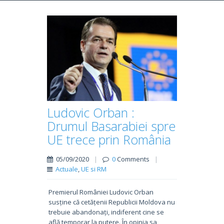
Ludovic Orban :
Drumul Basarabiei spre
UE trece prin România
05/09/2020
|
0
Comments
|
Actuale
,
UE si RM
Premierul României Ludovic Orban
susține că cetățenii Republicii Moldova nu
trebuie abandonați, indiferent cine se
află temporar la putere. În opinia sa,