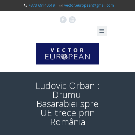
+373 69140619
vector.european@gmail.com
F
X
Ludovic Orban :
Drumul
Basarabiei spre
UE trece prin
România