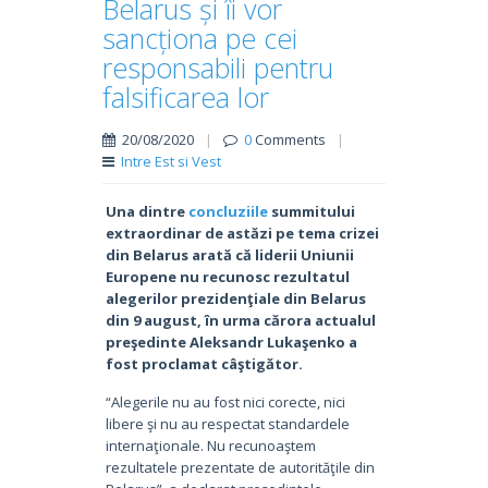
Belarus și îi vor
sancționa pe cei
responsabili pentru
falsificarea lor
20/08/2020
|
0
Comments
|
Intre Est si Vest
Una dintre
concluziile
summitului
extraordinar de astăzi pe tema crizei
din Belarus arată că liderii Uniunii
Europene nu recunosc rezultatul
alegerilor prezidenţiale din Belarus
din 9 august, în urma cărora actualul
preşedinte Aleksandr Lukaşenko a
fost proclamat câştigător.
“Alegerile nu au fost nici corecte, nici
libere şi nu au respectat standardele
internaţionale. Nu recunoaştem
rezultatele prezentate de autorităţile din