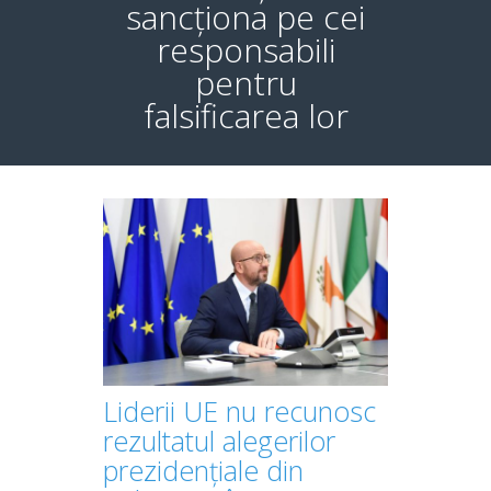
sancționa pe cei
responsabili
pentru
falsificarea lor
Liderii UE nu recunosc
rezultatul alegerilor
prezidențiale din