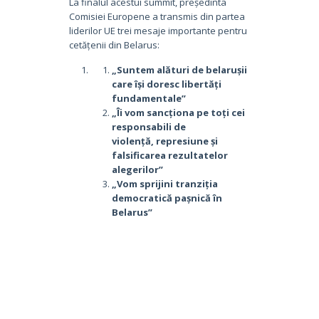
La finalul acestui summit, președinta
Comisiei Europene a transmis din partea
liderilor UE trei mesaje importante pentru
cetățenii din Belarus:
„Suntem alături de belarușii
care își doresc libertăți
fundamentale”
„Îi vom sancționa pe toți cei
responsabili de
violență,
represiune și
falsificarea rezultatelor
alegerilor”
„Vom sprijini tranziția
democratică pașnică în
Belarus”