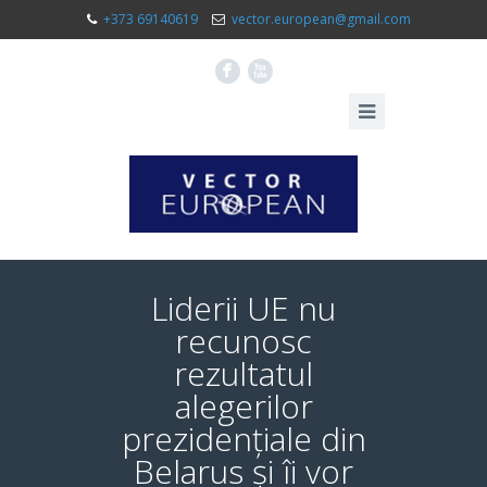
+373 69140619
vector.european@gmail.com
F
X
Liderii UE nu
recunosc
rezultatul
alegerilor
prezidențiale din
Belarus și îi vor