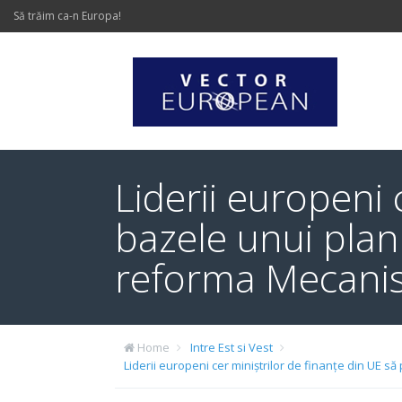
Să trăim ca-n Europa!
Liderii europeni 
bazele unui plan
reforma Mecanis
Home
Intre Est si Vest
Liderii europeni cer miniștrilor de finanțe din UE 