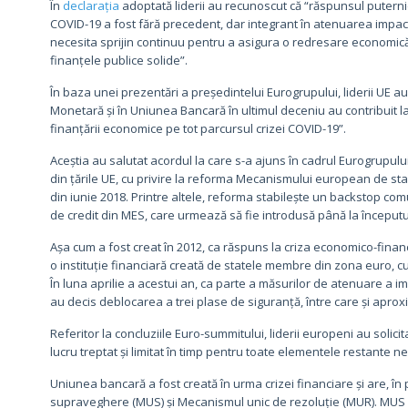
În
declarația
adoptată liderii au recunoscut că “răspunsul puternic
COVID-19 a fost fără precedent, dar integrant în atenuarea impact
necesita sprijin continuu pentru a asigura o redresare economică r
finanțele publice solide”.
În baza unei prezentări a președintelui Eurogrupului, liderii UE 
Monetară și în Uniunea Bancară în ultimul deceniu au contribuit la 
finanțării economice pe tot parcursul crizei COVID-19”.
Aceștia au salutat acordul la care s-a ajuns în cadrul Eurogrupului 
din țările UE, cu privire la reforma Mecanismului european de st
din iunie 2018. Printre altele, reforma stabilește un backstop com
de credit din MES, care urmează să fie introdusă până la începutul 
Așa cum a fost creat în 2012, ca răspuns la criza economico-fina
o instituție financiară creată de statele membre din zona euro, 
În luna aprilie a acestui an, ca parte a măsurilor de atenuare a im
au decis deblocarea a trei plase de siguranță, între care și apro
Referitor la concluziile Euro-summitului, liderii europeni au soli
lucru treptat și limitat în timp pentru toate elementele restante 
Uniunea bancară a fost creată în urma crizei financiare și are, 
supraveghere (MUS) și Mecanismul unic de rezoluție (MUR). MUS 