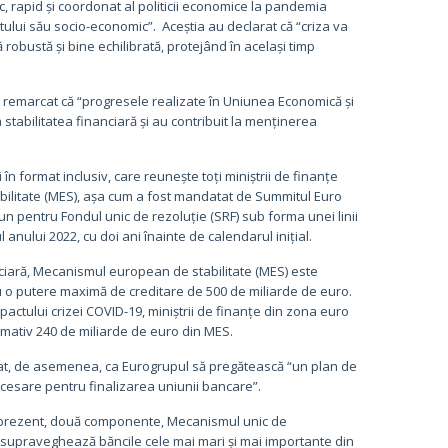
, rapid și coordonat al politicii economice la pandemia
ului său socio-economic”. Aceștia au declarat că “criza va
obustă și bine echilibrată, protejând în același timp
au remarcat că “progresele realizate în Uniunea Economică și
stabilitatea financiară și au contribuit la menținerea
în format inclusiv, care reunește toți miniștrii de finanțe
abilitate (MES), așa cum a fost mandatat de Summitul Euro
un pentru Fondul unic de rezoluție (SRF) sub forma unei linii
anului 2022, cu doi ani înainte de calendarul inițial.
nciară, Mecanismul european de stabilitate (MES) este
cu o putere maximă de creditare de 500 de miliarde de euro.
pactului crizei COVID-19, miniștrii de finanțe din zona euro
ximativ 240 de miliarde de euro din MES.
citat, de asemenea, ca Eurogrupul să pregătească “un plan de
necesare pentru finalizarea uniunii bancare”.
în prezent, două componente, Mecanismul unic de
supraveghează băncile cele mai mari și mai importante din