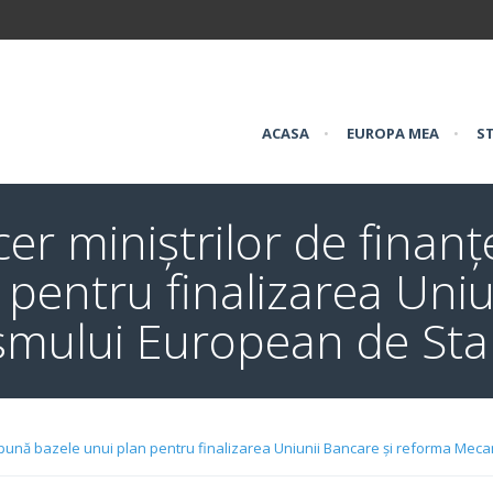
ACASA
•
EUROPA MEA
•
ST
cer miniștrilor de finan
 pentru finalizarea Uniu
mului European de Stab
să pună bazele unui plan pentru finalizarea Uniunii Bancare și reforma Mec