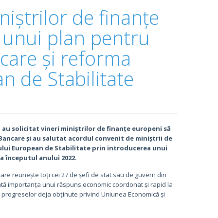
niștrilor de finanțe
 unui plan pentru
ncare și reforma
 de Stabilitate
au solicitat vineri miniștrilor de finanțe europeni să
Bancare și au salutat acordul convenit de miniștrii de
lui European de Stabilitate prin introducerea unui
la începutul anului 2022.
care reunește toți cei 27 de șefi de stat sau de guvern din
rmată importanța unui răspuns economic coordonat și rapid la
 progreselor deja obținute privind Uniunea Economică și