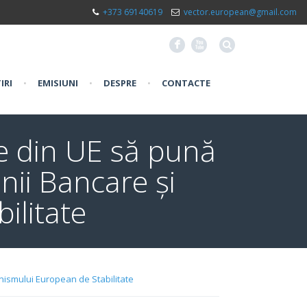
+373 69140619
vector.european@gmail.com
F
X
IRI
•
EMISIUNI
•
DESPRE
•
CONTACTE
țe din UE să pună
nii Bancare și
ilitate
anismului European de Stabilitate