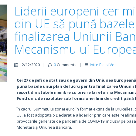
Liderii europeni cer mi
din UE să pună bazele
finalizarea Uniunii Ba
Mecanismului European
12/12/2020
|
0
Comments
|
Intre Est si Vest
Cei 27 de șefi de stat sau de guvern din Uniunea Europeană 
pună bazele unui plan de lucru pentru finalizarea Uniunii 
resort din statele membre cu privire la reforma Mecanismu
Fond unic de rezoluție sub forma unei linii de credit până 
În cadrul Summitului zonei euro în format extins de la Bruxelles, 
UE, a fost adoptată o Declarație a liderilor prin care este reafi
provocările generate de pandemia de COVID-19, inclusiv pe baza
Monetară și Uniunea Bancară.