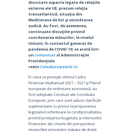
discutate aspecte legate de relaţiile
externe ale UE, precum relaţia
transatlantică, situaţia din
Mediterana de Est şi vecinătatea
sudică. Au fost, de asemenea,
continuate discuţiile privind
coordonarea măsurilor, la nivelul
Uniunii, în contextul generat de
pandemia de COVID-19, se arată într-
un
comunicat
al Administraţiei
Prezidenţiale
remis
CaleaEuropeană.ro
.
În ceea ce priveşte viitorul Cadru
Financiar Multianual 2021 – 2027 şi Planul
european de redresare economică, au
fost adoptate Concluzii ale Consiliului
European, prin care sunt aduse clarificări
suplimentare cu privire la propunerea
legislativă referitoare la condiţionalitatea
privind protejarea bugetului şi intereselor
financiare ale Uniunii din perspectiva
respectării principiilor statului de drept.