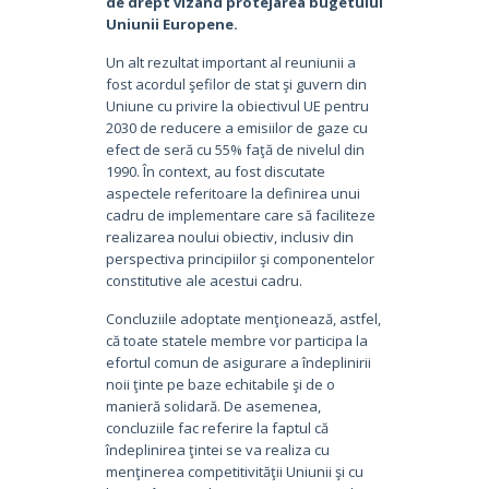
de drept vizând protejarea bugetului
Uniunii Europene.
Un alt rezultat important al reuniunii a
fost acordul şefilor de stat şi guvern din
Uniune cu privire la obiectivul UE pentru
2030 de reducere a emisiilor de gaze cu
efect de seră cu 55% faţă de nivelul din
1990. În context, au fost discutate
aspectele referitoare la definirea unui
cadru de implementare care să faciliteze
realizarea noului obiectiv, inclusiv din
perspectiva principiilor şi componentelor
constitutive ale acestui cadru.
Concluziile adoptate menţionează, astfel,
că toate statele membre vor participa la
efortul comun de asigurare a îndeplinirii
noii ţinte pe baze echitabile şi de o
manieră solidară. De asemenea,
concluziile fac referire la faptul că
îndeplinirea ţintei se va realiza cu
menţinerea competitivităţii Uniunii şi cu