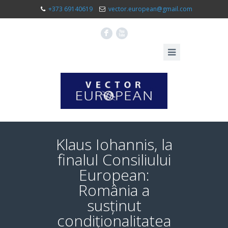
+373 69140619
vector.european@gmail.com
F
X
Klaus Iohannis, la
finalul Consiliului
European:
România a
susținut
condiționalitatea