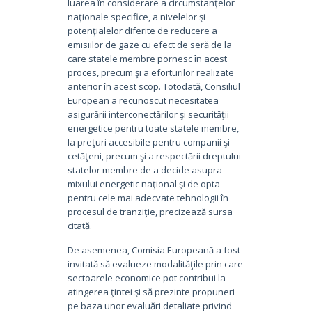
luarea în considerare a circumstanţelor
naţionale specifice, a nivelelor şi
potenţialelor diferite de reducere a
emisiilor de gaze cu efect de seră de la
care statele membre pornesc în acest
proces, precum şi a eforturilor realizate
anterior în acest scop. Totodată, Consiliul
European a recunoscut necesitatea
asigurării interconectărilor şi securităţii
energetice pentru toate statele membre,
la preţuri accesibile pentru companii şi
cetăţeni, precum şi a respectării dreptului
statelor membre de a decide asupra
mixului energetic naţional şi de opta
pentru cele mai adecvate tehnologii în
procesul de tranziţie, precizează sursa
citată.
De asemenea, Comisia Europeană a fost
invitată să evalueze modalităţile prin care
sectoarele economice pot contribui la
atingerea ţintei şi să prezinte propuneri
pe baza unor evaluări detaliate privind