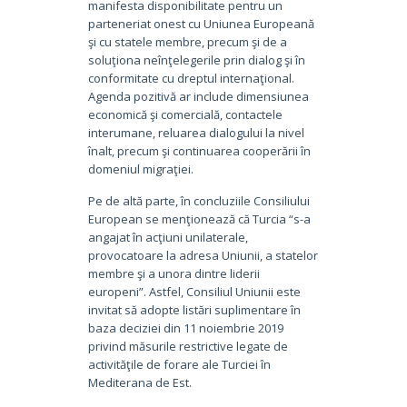
manifesta disponibilitate pentru un
parteneriat onest cu Uniunea Europeană
şi cu statele membre, precum şi de a
soluţiona neînţelegerile prin dialog şi în
conformitate cu dreptul internaţional.
Agenda pozitivă ar include dimensiunea
economică şi comercială, contactele
interumane, reluarea dialogului la nivel
înalt, precum şi continuarea cooperării în
domeniul migraţiei.
Pe de altă parte, în concluziile Consiliului
European se menţionează că Turcia “s-a
angajat în acţiuni unilaterale,
provocatoare la adresa Uniunii, a statelor
membre şi a unora dintre liderii
europeni”. Astfel, Consiliul Uniunii este
invitat să adopte listări suplimentare în
baza deciziei din 11 noiembrie 2019
privind măsurile restrictive legate de
activităţile de forare ale Turciei în
Mediterana de Est.