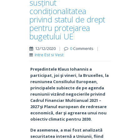
susținut
condiționalitatea
privind statul de drept
pentru protejarea
bugetului UE
12/12/2020
|
0
Comments
|
Intre Est si Vest
Preşedintele Klaus Iohannis a
participat, joi şi vineri, la Bruxelles, la
reuniunea Consiliului European,
principalele subiecte de pe agenda
reuniunii vizând negocierile privind
Cadrul Financiar Multianual 2021 –
2027 şi Planul european de redresare
economică, dar şi agrearea unui nou
obiectiv climatic pentru 2030.
De asemenea, a mai fost analizată
securitatea internă a Uniunii, fiind