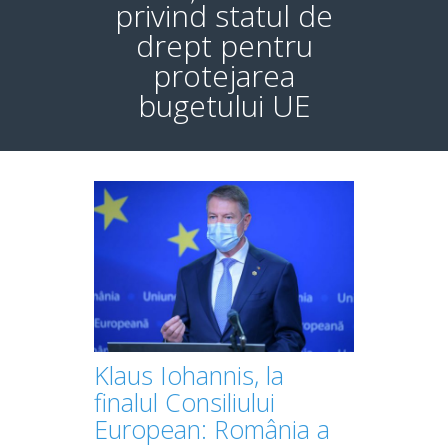
privind statul de
drept pentru
protejarea
bugetului UE
Klaus Iohannis, la
finalul Consiliului
European: România a