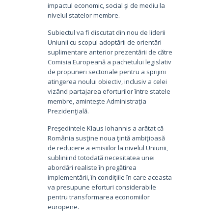
impactul economic, social şi de mediu la
nivelul statelor membre.
Subiectul va fi discutat din nou de liderii
Uniunii cu scopul adoptării de orientări
suplimentare anterior prezentării de către
Comisia Europeană a pachetului legislativ
de propuneri sectoriale pentru a sprijini
atingerea noului obiectiv, inclusiv a celei
vizând partajarea eforturilor între statele
membre, aminteşte Administraţia
Prezidenţială.
Preşedintele Klaus Iohannis a arătat că
România susţine noua ţintă ambiţioasă
de reducere a emisiilor la nivelul Uniunii,
subliniind totodată necesitatea unei
abordări realiste în pregătirea
implementării, în condiţiile în care aceasta
va presupune eforturi considerabile
pentru transformarea economiilor
europene.