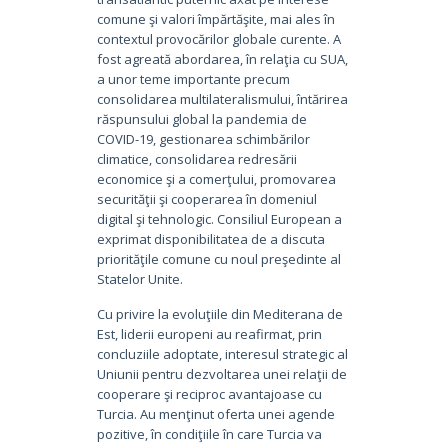
comune şi valori împărtăşite, mai ales în
contextul provocărilor globale curente. A
fost agreată abordarea, în relaţia cu SUA,
a unor teme importante precum
consolidarea multilateralismului, întărirea
răspunsului global la pandemia de
COVID-19, gestionarea schimbărilor
climatice, consolidarea redresării
economice şi a comerţului, promovarea
securităţii şi cooperarea în domeniul
digital şi tehnologic. Consiliul European a
exprimat disponibilitatea de a discuta
priorităţile comune cu noul preşedinte al
Statelor Unite.
Cu privire la evoluţiile din Mediterana de
Est, liderii europeni au reafirmat, prin
concluziile adoptate, interesul strategic al
Uniunii pentru dezvoltarea unei relaţii de
cooperare şi reciproc avantajoase cu
Turcia. Au menţinut oferta unei agende
pozitive, în condiţiile în care Turcia va