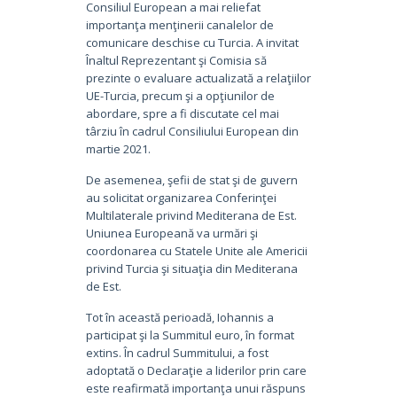
Consiliul European a mai reliefat
importanţa menţinerii canalelor de
comunicare deschise cu Turcia. A invitat
Înaltul Reprezentant şi Comisia să
prezinte o evaluare actualizată a relaţiilor
UE-Turcia, precum şi a opţiunilor de
abordare, spre a fi discutate cel mai
târziu în cadrul Consiliului European din
martie 2021.
De asemenea, şefii de stat şi de guvern
au solicitat organizarea Conferinţei
Multilaterale privind Mediterana de Est.
Uniunea Europeană va urmări şi
coordonarea cu Statele Unite ale Americii
privind Turcia şi situaţia din Mediterana
de Est.
Tot în această perioadă, Iohannis a
participat şi la Summitul euro, în format
extins. În cadrul Summitului, a fost
adoptată o Declaraţie a liderilor prin care
este reafirmată importanţa unui răspuns