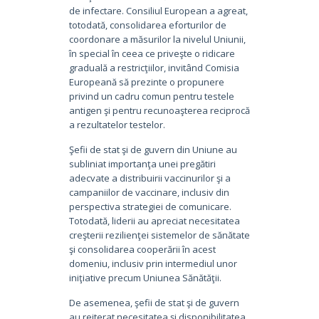
de infectare. Consiliul European a agreat,
totodată, consolidarea eforturilor de
coordonare a măsurilor la nivelul Uniunii,
în special în ceea ce priveşte o ridicare
graduală a restricţiilor, invitând Comisia
Europeană să prezinte o propunere
privind un cadru comun pentru testele
antigen şi pentru recunoaşterea reciprocă
a rezultatelor testelor.
Şefii de stat şi de guvern din Uniune au
subliniat importanţa unei pregătiri
adecvate a distribuirii vaccinurilor şi a
campaniilor de vaccinare, inclusiv din
perspectiva strategiei de comunicare.
Totodată, liderii au apreciat necesitatea
creşterii rezilienţei sistemelor de sănătate
şi consolidarea cooperării în acest
domeniu, inclusiv prin intermediul unor
iniţiative precum Uniunea Sănătăţii.
De asemenea, şefii de stat şi de guvern
au reiterat necesitatea şi disponibilitatea