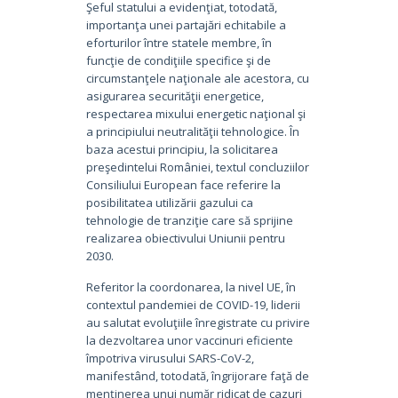
Şeful statului a evidenţiat, totodată,
importanţa unei partajări echitabile a
eforturilor între statele membre, în
funcţie de condiţiile specifice şi de
circumstanţele naţionale ale acestora, cu
asigurarea securităţii energetice,
respectarea mixului energetic naţional şi
a principiului neutralităţii tehnologice. În
baza acestui principiu, la solicitarea
preşedintelui României, textul concluziilor
Consiliului European face referire la
posibilitatea utilizării gazului ca
tehnologie de tranziţie care să sprijine
realizarea obiectivului Uniunii pentru
2030.
Referitor la coordonarea, la nivel UE, în
contextul pandemiei de COVID-19, liderii
au salutat evoluţiile înregistrate cu privire
la dezvoltarea unor vaccinuri eficiente
împotriva virusului SARS-CoV-2,
manifestând, totodată, îngrijorare faţă de
menţinerea unui număr ridicat de cazuri