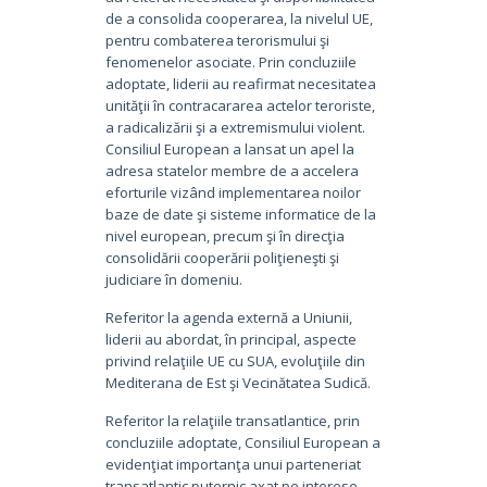
de a consolida cooperarea, la nivelul UE,
pentru combaterea terorismului şi
fenomenelor asociate. Prin concluziile
adoptate, liderii au reafirmat necesitatea
unităţii în contracararea actelor teroriste,
a radicalizării şi a extremismului violent.
Consiliul European a lansat un apel la
adresa statelor membre de a accelera
eforturile vizând implementarea noilor
baze de date şi sisteme informatice de la
nivel european, precum şi în direcţia
consolidării cooperării poliţieneşti şi
judiciare în domeniu.
Referitor la agenda externă a Uniunii,
liderii au abordat, în principal, aspecte
privind relaţiile UE cu SUA, evoluţiile din
Mediterana de Est şi Vecinătatea Sudică.
Referitor la relaţiile transatlantice, prin
concluziile adoptate, Consiliul European a
evidenţiat importanţa unui parteneriat
transatlantic puternic axat pe interese