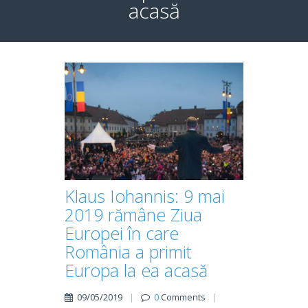
acasă
Klaus Iohannis: 9 mai
2019 rămâne Ziua
Europei în care
România a primit
Europa la ea acasă
09/05/2019
|
0
Comments
|