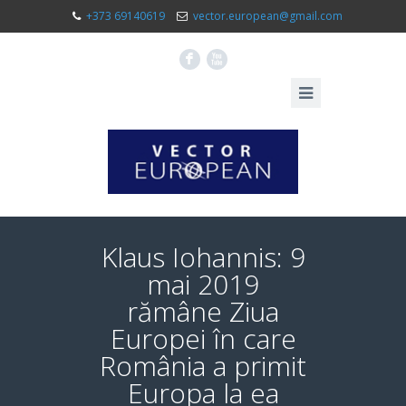
+373 69140619
vector.european@gmail.com
F
X
Klaus Iohannis: 9
mai 2019
rămâne Ziua
Europei în care
România a primit
Europa la ea