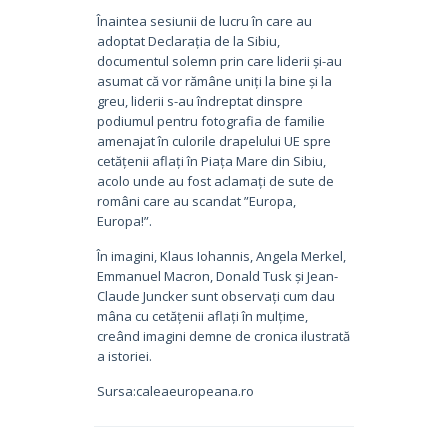
Înaintea sesiunii de lucru în care au
adoptat Declarația de la Sibiu,
documentul solemn prin care liderii și-au
asumat că vor rămâne uniți la bine și la
greu, liderii s-au îndreptat dinspre
podiumul pentru fotografia de familie
amenajat în culorile drapelului UE spre
cetățenii aflați în Piața Mare din Sibiu,
acolo unde au fost aclamați de sute de
români care au scandat ”Europa,
Europa!”.
În imagini, Klaus Iohannis, Angela Merkel,
Emmanuel Macron, Donald Tusk și Jean-
Claude Juncker sunt observați cum dau
mâna cu cetățenii aflați în mulțime,
creând imagini demne de cronica ilustrată
a istoriei.
Sursa:caleaeuropeana.ro