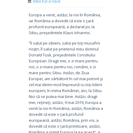
Intre Est si Vest
Europa a venit, astăzi, la noi în România,
iar România a dovedit că este o ţară
profund europeană, a declarat joi, la
Sibiu, preşedintele Klaus Iohannis.
“Îi salut pe sibieni, salut pe toţi musafirii
noştri, îl salut pe prietenul meu domnul
Donald Tusk, preşedintele Consiliului
European. Dragii mei, o zi mare pentru
noi, o zi mare pentru noi, românii, o zi
mare pentru Sibiu. Astăzi, de Ziua
Europei, am sărbătorit în cel mai potrivit şi
cel mai demn mod împreună cu toţi liderii
europeni, în inima României, aici, la Sibiu.
Nici că se putea mai bine. Astăzi, dragii
mei, reţineţi, astăzi, 9 mai 2019, Europa a
venit la noi în România, astăzi, România a
dovedit că este o ţară profund
europeană, astăzi, România, prin voi, a
dovedit că este o ţară primitoare, astăzi,
România a primit Europa la ea acasă“, a