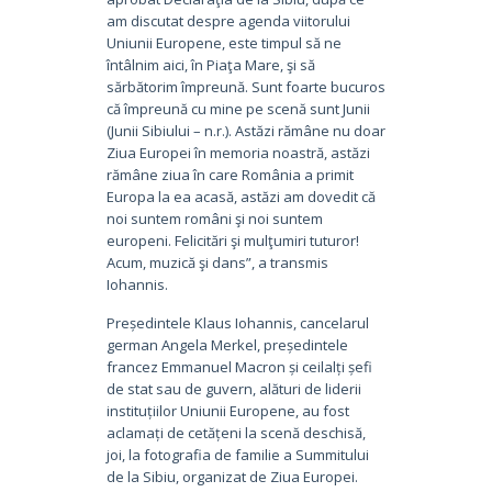
am discutat despre agenda viitorului
Uniunii Europene, este timpul să ne
întâlnim aici, în Piaţa Mare, şi să
sărbătorim împreună. Sunt foarte bucuros
că împreună cu mine pe scenă sunt Junii
(Junii Sibiului – n.r.). Astăzi rămâne nu doar
Ziua Europei în memoria noastră, astăzi
rămâne ziua în care România a primit
Europa la ea acasă, astăzi am dovedit că
noi suntem români şi noi suntem
europeni. Felicitări şi mulţumiri tuturor!
Acum, muzică şi dans”, a transmis
Iohannis.
Președintele Klaus Iohannis, cancelarul
german Angela Merkel, președintele
francez Emmanuel Macron și ceilalți șefi
de stat sau de guvern, alături de liderii
instituțiilor Uniunii Europene, au fost
aclamați de cetățeni la scenă deschisă,
joi, la fotografia de familie a Summitului
de la Sibiu, organizat de Ziua Europei.