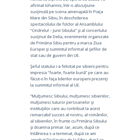
afirmat Iohannis, într-o alocuţiune
susţinută pe scena amenajată în Piaţa
Mare din Sibiu, în deschiderea
spectacolului de folclor al Ansamblului
“Cindrelul – Junii Sibiului” şi al concertului
susţinut de Delia, evenimente organizate
de Primăria Sibiu pentru a marca Ziua
Europei şi summitul informal al şefilor de
stat sau de guvern din UE.
Şeful statului i-a felicitat pe sibieni pentru
impresia “foarte, foarte bună” pe care au
făcut-o în faţa liderilor europeni prezenţi
la summitul informal al UE.
“Mulţumesc Sibiului, mulţumesc sibienilor,
mulţumesc tuturor persoanelor şi
instituţiilor care au contribuit la acest
remarcabil succes al nostru, al românilor,
al sibienilor, în frunte cu Primăria Sibiului
şi doamna primar. Iar, acum, după ce
întâlnirea s-a terminat, după ce am
aprobat Declaraţia de la Sibiu, după ce