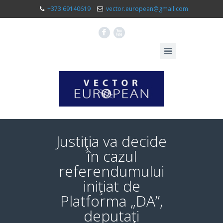
+373 69140619
vector.european@gmail.com
F
X
Justiţia va decide
în cazul
referendumului
iniţiat de
Platforma „DA”,
deputaţi