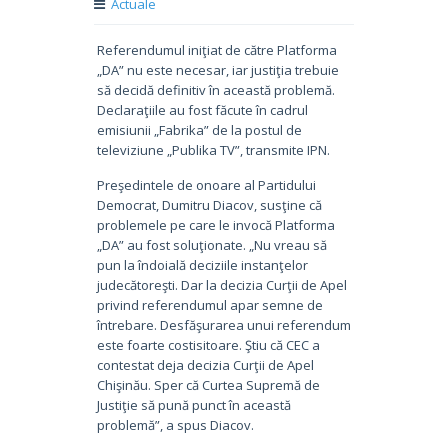
Actuale
Referendumul iniţiat de către Platforma
„DA” nu este necesar, iar justiţia trebuie
să decidă definitiv în această problemă.
Declaraţiile au fost făcute în cadrul
emisiunii „Fabrika” de la postul de
televiziune „Publika TV”, transmite IPN.
Preşedintele de onoare al Partidului
Democrat, Dumitru Diacov, susţine că
problemele pe care le invocă Platforma
„DA” au fost soluţionate. „Nu vreau să
pun la îndoială deciziile instanţelor
judecătoreşti. Dar la decizia Curţii de Apel
privind referendumul apar semne de
întrebare. Desfăşurarea unui referendum
este foarte costisitoare. Ştiu că CEC a
contestat deja decizia Curţii de Apel
Chişinău. Sper că Curtea Supremă de
Justiţie să pună punct în această
problemă”, a spus Diacov.