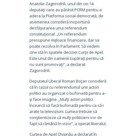
Anatolie Zagorodnîi, unul din cei 14
deputaţi care au părăsit PCRM pentru a
adera la Platforma social-democrată, de
asemenea consideră inoportună
desfăşurarea unui referendum
constituţional. „Un referendum
presupune mijloace financiare, dar se
poate rezolva în Parlament. Să vedem
cine stă în spatele deciziei Curţii de Apel.
Este unul din oamenii supăraţi pentru că
nu sunt promovaţi”, a declarat
Zagorodnîi.
Deputatul Liberal Roman Boţan consideră
că în cazul cu referendumul unii actori
politici au organizat o bufonadă pentru a-
şi face imagine. „Mulţi actori politici
încearcă să facă bufonadă pentru ca să-i
arate la televiziuni. Lumea trebuie să
conştientizeze că mulţi politicieni vor de
fapt să rămână în vizor”, a opinat liberalul.
Curtea de Apel Chişinău a declarat în