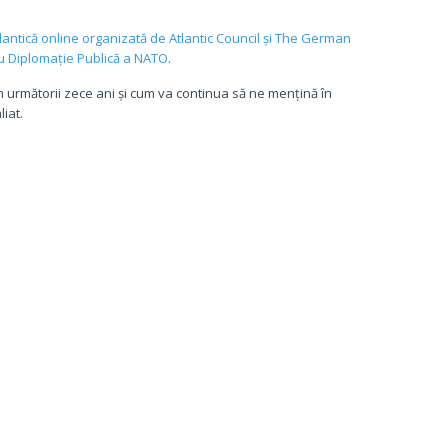
lantică online organizată de Atlantic Council și The German
ru Diplomație Publică a NATO
.
 următorii zece ani și cum va continua să ne mențină în
liat.