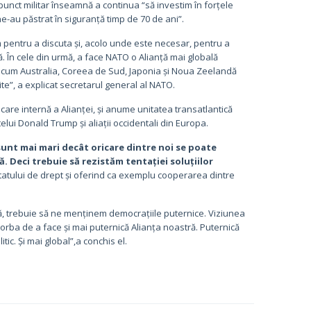
punct militar înseamnă a continua “să investim în forțele
e-au păstrat în siguranță timp de 70 de ani”.
pentru a discuta și, acolo unde este necesar, pentru a
 În cele din urmă, a face NATO o Alianță mai globală
precum Australia, Coreea de Sud, Japonia și Noua Zeelandă
te”, a explicat secretarul general al NATO.
care internă a Alianței, și anume unitatea transatlantică
lui Donald Trump și aliații occidentali din Europa.
unt mai mari decât oricare dintre noi se poate
. Deci trebuie să rezistăm tentației soluțiilor
i statului de drept și oferind ca exemplu cooperarea dintre
, trebuie să ne menținem democrațiile puternice. Viziunea
rba de a face și mai puternică Alianța noastră. Puternică
ic. Și mai global”,a conchis el.