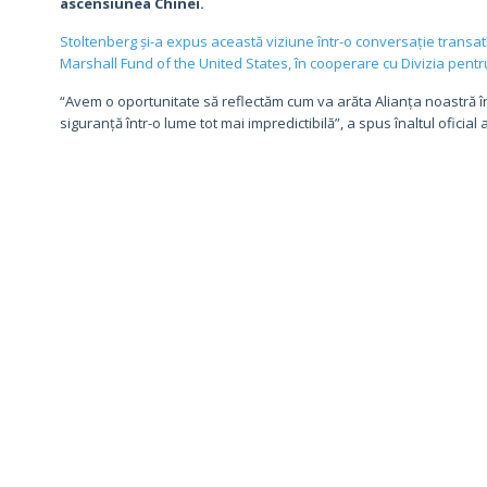
ascensiunea Chinei.
Stoltenberg și-a expus această viziune într-o conversație transat
Marshall Fund of the United States, în cooperare cu Divizia pent
“Avem o oportunitate să reflectăm cum va arăta Alianța noastră în
siguranță într-o lume tot mai impredictibilă”, a spus înaltul oficial a