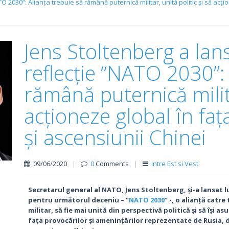
 2030”: Alianța trebuie să rămână puternică militar, unită politic și să acți
Jens Stoltenberg a lan
reflecție “NATO 2030”: 
rămână puternică milita
acționeze global în faț
și ascensiunii Chinei
09/06/2020
|
0
Comments
|
Intre Est si Vest
Secretarul general al NATO, Jens Stoltenberg, și-a lansat lu
pentru următorul deceniu – “
NATO 2030
” -, o alianță cat
militar, să fie mai unită din perspectivă politică și să își 
fața provocărilor și amenințărilor reprezentate de Rusia, 