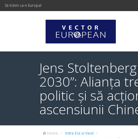
Să trăim ca-n Europa!
Jens Stoltenberg
2030”: Alianța t
politic și să acți
ascensiunii Chin
Home
Intre Est si Vest