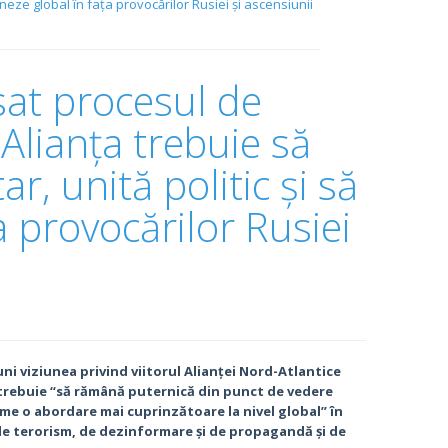
oneze global în fața provocărilor Rusiei și ascensiunii
sat procesul de
Alianța trebuie să
r, unită politic și să
a provocărilor Rusiei
ni viziunea privind viitorul Alianței Nord-Atlantice
re trebuie “să rămână puternică din punct de vedere
asume o abordare mai cuprinzătoare la nivel global” în
de terorism, de dezinformare și de propagandă și de