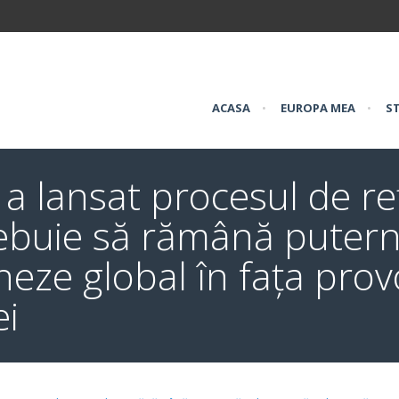
ACASA
•
EUROPA MEA
•
ST
 a lansat procesul de re
rebuie să rămână puterni
oneze global în fața prov
ei