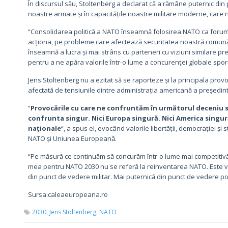
În discursul său, Stoltenberg a declarat că a rămâne puternic din 
noastre armate și în capacitățile noastre militare moderne, care n
“Consolidarea politică a NATO înseamnă folosirea NATO ca forum 
acționa, pe probleme care afectează securitatea noastră comună.
înseamnă a lucra și mai strâns cu parteneri cu viziuni similare 
pentru a ne apăra valorile într-o lume a concurenței globale spori
Jens Stoltenberg nu a ezitat să se raporteze și la principala provo
afectată de tensiunile dintre administrația americană a președinte
“
Provocările cu care ne confruntăm în următorul deceniu s
confrunta singur. Nici Europa singură. Nici America singură
naționale
“, a spus el, evocând valorile libertății, democrației ș
NATO și Uniunea Europeană.
“Pe măsură ce continuăm să concurăm într-o lume mai competitivă
mea pentru NATO 2030 nu se referă la reinventarea NATO. Este vo
din punct de vedere militar. Mai puternică din punct de vedere polit
Sursa:caleaeuropeana.ro
2030,
Jens Stoltenberg,
NATO