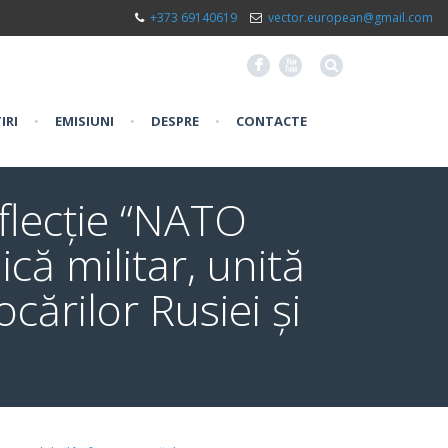
+373 69140619
vector.european@gmail.com
F
X
IRI
•
EMISIUNI
•
DESPRE
•
CONTACTE
flecție “NATO
că militar, unită
ocărilor Rusiei și