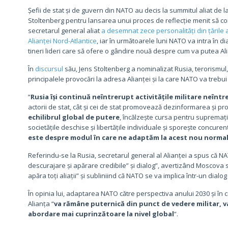
Șefii de stat și de guvern din NATO au decis la summitul aliat de 
Stoltenberg pentru lansarea unui proces de reflecție menit să c
secretarul general aliat
a desemnat zece personalități din țările al
Alianței Nord-Atlantice
, iar în următoarele luni NATO va intra în dial
tineri lideri care să ofere o gândire nouă despre cum va putea Al
În
discursul
său, Jens Stoltenberg a nominalizat Rusia, terorismu
principalele provocări la adresa Alianței și la care NATO va trebu
“
Rusia își continuă neîntrerupt activitățile militare neîntr
actorii de stat, cât și cei de stat promovează dezinformarea și 
echilibrul global de putere
, încălzește cursa pentru supremaț
societățile deschise și libertățile individuale și sporește concure
este despre modul în care ne adaptăm la acest nou norma
Referindu-se la Rusia, secretarul general al Alianței a spus că N
descurajare și apărare credibile” și dialog”, avertizând Moscova 
apăra toți aliații” și subliniind că NATO se va implica într-un dia
În opinia lui, adaptarea NATO către perspectiva anului 2030 și în
Alianța “
va rămâne puternică din punct de vedere militar, va 
abordare mai cuprinzătoare la nivel global
“.