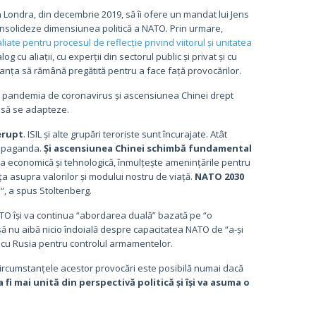
la Londra, din decembrie 2019, să îi ofere un mandat lui Jens
onsolideze dimensiunea politică a NATO. Prin urmare,
iate pentru procesul de reflecție privind viitorul și unitatea
og cu aliații, cu experții din sectorul public și privat și cu
ianța să rămână pregătită pentru a face față provocărilor.
l, pandemia de coronavirus și ascensiunea Chinei drept
i să se adapteze.
erupt
. ISIL și alte grupări teroriste sunt încurajate. Atât
propaganda.
Și ascensiunea Chinei schimbă fundamental
ia economică și tehnologică, înmulțește amenințările pentru
nța asupra valorilor și modului nostru de viață.
NATO 2030
l
“, a spus Stoltenberg.
ATO își va continua “abordarea duală” bazată pe “o
să nu aibă nicio îndoială despre capacitatea NATO de “a-și
log cu Rusia pentru controlul armamentelor.
 circumstanțele acestor provocări este posibilă numai dacă
fi mai unită din perspectivă politică și își va asuma o