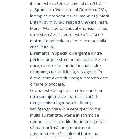
italian este cu 9% sub nivelul din 2007, cel
al Spaniei cu 3%, iar cel al Greciei cu 26%,
în timp ce economiile Ger¬ma¬niei şi Marii
Britanii sunt cu 8%, respectiv 9% mai mari.
Martin Wolf, editorialist al Financial Times,
scrie şi el că zona euro este pândită de
mai multe pericole, nu doar de o posibilă
criză în Italia.
El remarcă în special divergenţa dintre
performanţele statelor membre ale zonei
euro, cu recesiuni adânci în mai multe
economii, cum ar fi Italia, şi stagnare în
altele, spre exemplu Franţa. Aceasta este
o mare provocare.
Grecia este de opt ani în recesiune, iar
rata şomajului este foarte ridicată. Şi
totuşi ministrul german de finanţe
Wolfgang Schaeuble cere grecilor mai
multă austeritate. Atena în schimb se
opune, cerând creditorilor internaţionali
să nu ceară măsuri şi mai dure de
austeritate după ce ultimul bailout (al