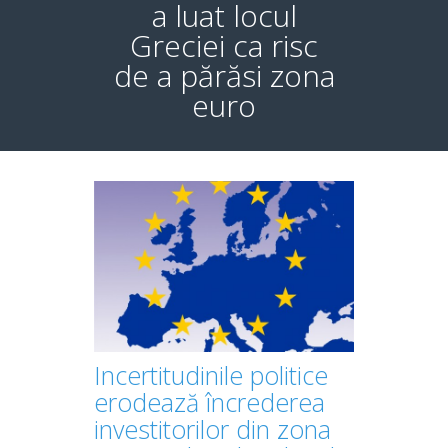
a luat locul
Greciei ca risc
de a părăsi zona
euro
Incertitudinile politice
erodează încrederea
investitorilor din zona