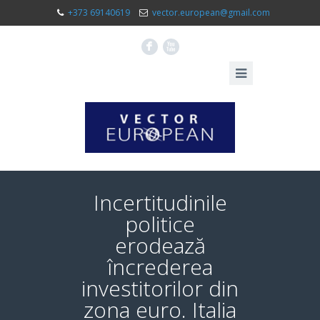
+373 69140619
vector.european@gmail.com
F
X
Incertitudinile
politice
erodează
încrederea
investitorilor din
zona euro. Italia