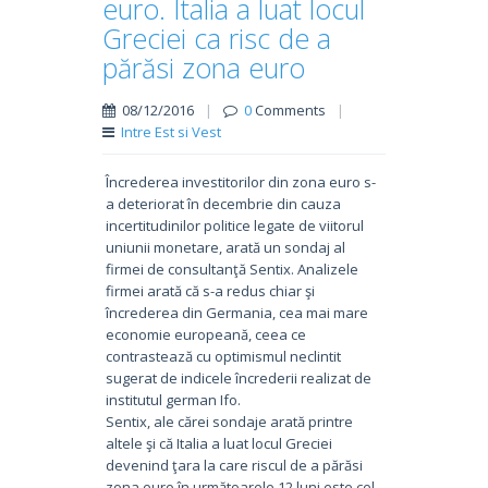
euro. Italia a luat locul
Greciei ca risc de a
părăsi zona euro
08/12/2016
|
0
Comments
|
Intre Est si Vest
Încrederea investitorilor din zona euro s-
a deteriorat în decembrie din cauza
incertitudinilor politice legate de viitorul
uniunii monetare, arată un sondaj al
firmei de consultanţă Sentix. Analizele
firmei arată că s-a redus chiar şi
încrederea din Germania, cea mai mare
economie europeană, ceea ce
contrastează cu optimismul neclintit
sugerat de indicele încrederii realizat de
institutul german Ifo.
Sentix, ale cărei sondaje arată printre
altele şi că Italia a luat locul Greciei
devenind ţara la care riscul de a părăsi
zona euro în următoarele 12 luni este cel