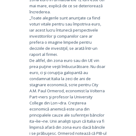
mai mare, explică de ce se deteriorează
încrederea.
„Toate alegerile sunt anunţate ca fiind
voturi vitale pentru sau împotriva euro,
iar acest lucru întunecă perspectivele
investitorilor şi companiilor care ar
prefera o imagine limpede pentru
deciziile de investiţiiî, se arată într-un
raport al firmei.
De altfel, din zona euro sau din UE vin
prea puţine veşti îmbucurătoare. Nu doar
euro, ci şi corupţia galopantă au
condamnat Italia la zeci de ani de
stagnare economică, scrie pentru City
A.M. Paul Ormerod, economist la Volterra
Part¬ners şi profesor la University
College din Lon¬dra. Creşterea
economică anemică este una din
principalele cauze ale suferinţei băncilor
ita¬lie¬ne. Unii analişti spun că Italia va fi
împinsă afară din zona euro dacă băncile
i se prăbuşesc. Ormerod notează că PIB-ul