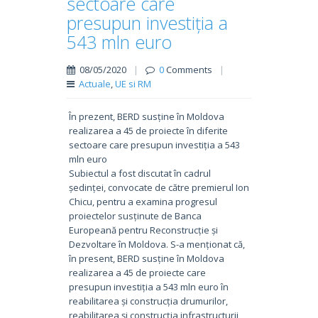
sectoare care
presupun investiția a
543 mln euro
08/05/2020
|
0
Comments
|
Actuale
,
UE si RM
În prezent, BERD susține în Moldova
realizarea a 45 de proiecte în diferite
sectoare care presupun investiția a 543
mln euro
Subiectul a fost discutat în cadrul
ședinței, convocate de către premierul Ion
Chicu, pentru a examina progresul
proiectelor susținute de Banca
Europeană pentru Reconstrucție și
Dezvoltare în Moldova. S-a menționat că,
în present, BERD susține în Moldova
realizarea a 45 de proiecte care
presupun investiția a 543 mln euro în
reabilitarea și construcția drumurilor,
reabilitarea și construcția infrastructurii