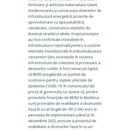
feroviare și achiziția materialului rulant,
modernizarea și construcția obiectelor de
infrastructură energetică, proiecte de
aprovizionare cu apă potabilă și
canalizare, construirea rețelelor de
iluminat stradal și altele. Drept prioritare
au fost confirmate investițiile în
infrastructura națională pentru a susține
intențiile investiționale în industrializarea
raioanelor țării, investițiile în crearea
infrastructurii de colectare și procesare a
deșeurilor solide. A fost remarcat faptul
că BERD pregătește un pachet de
susținere pentru statele afectate de
epidemia COVID-19. În comunicatul de
presă al guvernului se spune că, printre
proiectele finanțate de BERD în Moldova
sunt proiectele de reabilitare a drumurilor
faza III cu un buget de 181,2 mln euro și
perioada de implementare până la 30
decembrie 2022, precum și proiectul de
reabilitare a drumurilor faza IV cu un