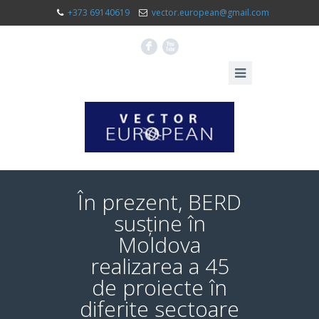
+373 69140619
vector.european@gmail.com
F
X
În prezent, BERD
susține în
Moldova
realizarea a 45
de proiecte în
diferite sectoare