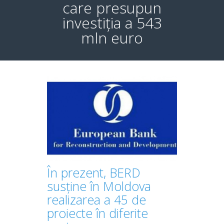
care presupun
investiția a 543
mln euro
În prezent, BERD
susține în Moldova
realizarea a 45 de
proiecte în diferite