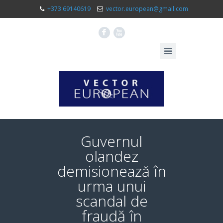
+373 69140619
vector.european@gmail.com
F
X
Guvernul
olandez
demisionează în
urma unui
scandal de
fraudă în