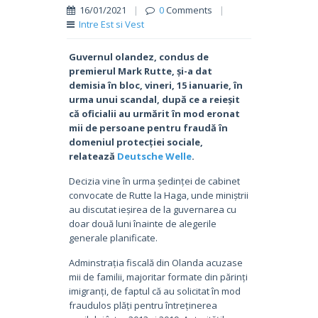
16/01/2021
|
0
Comments
|
Intre Est si Vest
Guvernul olandez, condus de
premierul Mark Rutte, și-a dat
demisia în bloc, vineri, 15 ianuarie, în
urma unui scandal,
după ce a reieșit
că oficialii au urmărit în mod eronat
mii de persoane pentru fraudă în
domeniul protecției sociale,
relatează
Deutsche Welle
.
Decizia vine în urma ședinței de cabinet
convocate de Rutte la Haga, unde miniștrii
au discutat ieșirea de la guvernarea cu
doar două luni înainte de alegerile
generale planificate.
Adminstrația fiscală din Olanda acuzase
mii de familii, majoritar formate din părinți
imigranți, de faptul că au solicitat în mod
fraudulos plăți pentru întreținerea