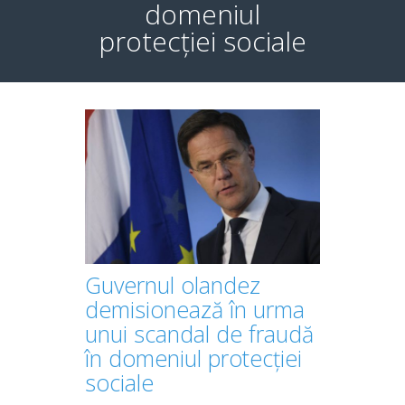
domeniul
protecției sociale
Guvernul olandez
demisionează în urma
unui scandal de fraudă
în domeniul protecției
sociale