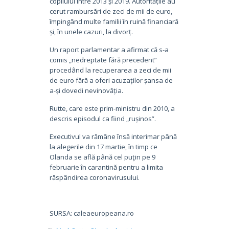
copilului între 2013 și 2019. Autoritățile au
cerut rambursări de zeci de mii de euro,
împingând
multe familii în ruină financiară
și, în unele cazuri, la divorț.
Un raport parlamentar a afirmat că s-a
comis „nedreptate fără precedent”
procedând la recuperarea a zeci de mii
de euro fără a oferi acuzaților șansa de
a-și dovedi nevinovăția.
Rutte, care este prim-ministru din 2010, a
descris episodul ca fiind „rușinos”.
Executivul va rămâne însă interimar până
la alegerile din 17 martie, în timp ce
Olanda se află până cel puţin pe 9
februarie în carantină pentru a limita
răspândirea coronavirusului.
SURSA: caleaeuropeana.ro