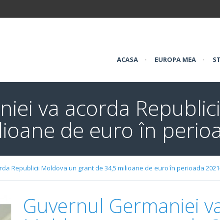
ACASA
•
EUROPA MEA
•
ST
iei va acorda Republic
ilioane de euro în peri
da Republicii Moldova un grant de 34,5 milioane de euro în perioada 2021
Guvernul Germaniei va