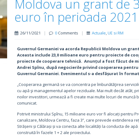
Moldova un grant de 3
euro în perioada 202
26/11/2021
|
0
Comments
|
Actuale
,
UE si RM
Guvernul Germaniei va acorda Republicii Moldova un grant 
Aceasta include 23,0 milioane euro pentru proiecte de coop
proiecte de cooperare tehnică.
Anunțul a fost făcut de m
Andrei Spînu, după negocierile privind cooperarea pentru 
Guvernul Germaniei. Evenimentul s-a desfășurat în format vi
„Cooperarea germană se va concentra pe îmbunătăţirea serviciil
cu apă şi managementul apelor reziduale. Mai mult decât atât, pri
noilor investitori, urmează a fi create mai multe locuri de muncă bi
comunicat.
Potrivit ministrului Spînu, 15 milioane euro vor fi alocați pentru 
canalizare, Moldova Centru, faza 3”, care prevede extinderea re
Strășeni și Călărași și va conecta alte localități la conducta de apă
construită în fazele 1 + 2 ale proiectului.