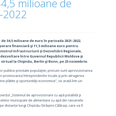
4,5 milioane de
1-2022
de 34,5 milioane de euro în perioada 2021-2022.
erare financiară şi 11,5 milioane euro pentru
inistrul Infrastructurii și Dezvoltării Regionale,
dezvoltare între Guvernul Republicii Moldova şi
rtual la Chişinău, Berlin şi Bonn, pe 25 noiembrie.
or publice prestate populaţiei, precum sunt aprovizionarea
n promovarea întreprinderilor locale şi prin atragerea
ne plătite şi oportunităţi economice”, se arată într-un
Proiectul „Sistemul de aprovizionare cu apă potabilă şi
țelelor municipale de alimentare cu apă din raioanele
 pe distanțe lungi Chișinău-Strășeni-Călărași, care va fi