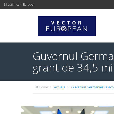
Să trăim ca-n Europa!
Guvernul German
grant de 34,5 m
Home
Actuale
Guvernul Germaniei va acor