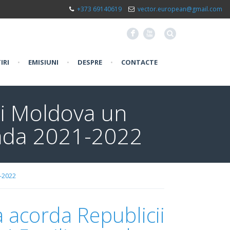
+373 69140619
vector.european@gmail.com
F
X
IRI
•
EMISIUNI
•
DESPRE
•
CONTACTE
ii Moldova un
oada 2021-2022
-2022
 acorda Republicii