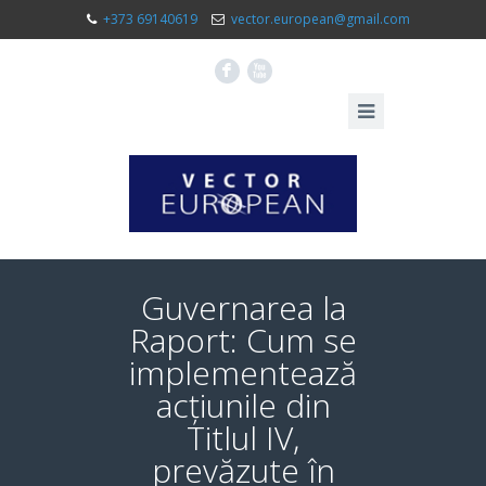
+373 69140619
vector.european@gmail.com
F
X
Guvernarea la
Raport: Cum se
implementează
acțiunile din
Titlul IV,
prevăzute în