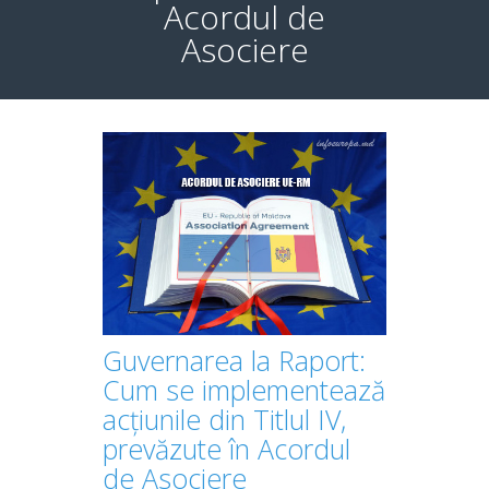
Acordul de
Asociere
Guvernarea la Raport:
Cum se implementează
acțiunile din Titlul IV,
prevăzute în Acordul
de Asociere