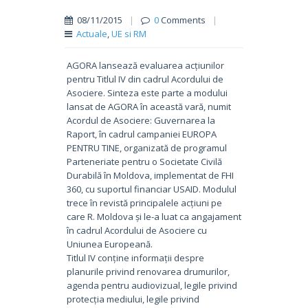
08/11/2015
|
0
Comments
|
Actuale
,
UE si RM
AGORA lansează evaluarea acțiunilor
pentru Titlul IV din cadrul Acordului de
Asociere. Sinteza este parte a modului
lansat de AGORA în această vară, numit
Acordul de Asociere: Guvernarea la
Raport, în cadrul campaniei EUROPA
PENTRU TINE, organizată de programul
Parteneriate pentru o Societate Civilă
Durabilă în Moldova, implementat de FHI
360, cu suportul financiar USAID. Modulul
trece în revistă principalele acțiuni pe
care R. Moldova și le-a luat ca angajament
în cadrul Acordului de Asociere cu
Uniunea Europeană.
Titlul IV conține informații despre
planurile privind renovarea drumurilor,
agenda pentru audiovizual, legile privind
protecția mediului, legile privind