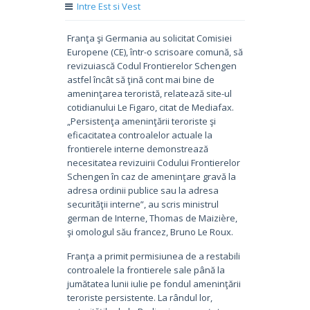
Intre Est si Vest
Franţa şi Germania au solicitat Comisiei
Europene (CE), într-o scrisoare comună, să
revizuiască Codul Frontierelor Schengen
astfel încât să ţină cont mai bine de
ameninţarea teroristă, relatează site-ul
cotidianului Le Figaro, citat de Mediafax.
„Persistenţa ameninţării teroriste şi
eficacitatea controalelor actuale la
frontierele interne demonstrează
necesitatea revizuirii Codului Frontierelor
Schengen în caz de ameninţare gravă la
adresa ordinii publice sau la adresa
securităţii interne”, au scris ministrul
german de Interne, Thomas de Maizière,
şi omologul său francez, Bruno Le Roux.
Franţa a primit permisiunea de a restabili
controalele la frontierele sale până la
jumătatea lunii iulie pe fondul ameninţării
teroriste persistente. La rândul lor,