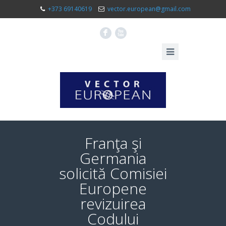
+373 69140619
vector.european@gmail.com
F
X
Franţa şi
Germania
solicită Comisiei
Europene
revizuirea
Codului