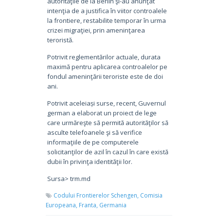
autorităţile de la Berlin şi-au anunţat
intenţia de a justifica în viitor controalele
la frontiere, restabilite temporar în urma
crizei migraţiei, prin ameninţarea
teroristă.
Potrivit reglementărilor actuale, durata
maximă pentru aplicarea controalelor pe
fondul ameninţării teroriste este de doi
ani.
Potrivit aceleiași surse, recent, Guvernul
german a elaborat un proiect de lege
care urmăreşte să permită autorităţilor să
asculte telefoanele şi să verifice
informaţiile de pe computerele
solicitanţilor de azil în cazul în care există
dubii în privinţa identităţii lor.
Sursa> trm.md
Codului Frontierelor Schengen,
Comisia
Europeana,
Franta,
Germania