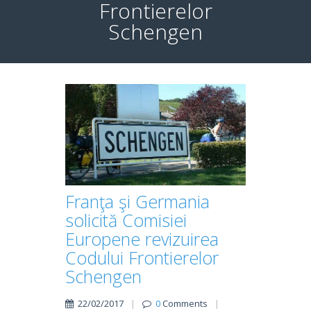
Frontierelor
Schengen
Franţa şi Germania
solicită Comisiei
Europene revizuirea
Codului Frontierelor
Schengen
22/02/2017
|
0
Comments
|