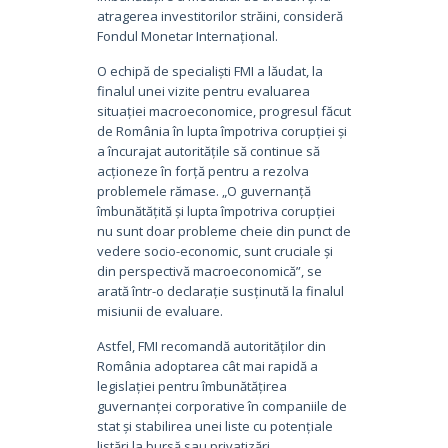
atragerea investitorilor străini, consideră
Fondul Monetar Internațional.
O echipă de specialiști FMI a lăudat, la
finalul unei vizite pentru evaluarea
situației macroeconomice, progresul făcut
de România în lupta împotriva corupției și
a încurajat autoritățile să continue să
acționeze în forță pentru a rezolva
problemele rămase. „O guvernanță
îmbunătățită și lupta împotriva corupției
nu sunt doar probleme cheie din punct de
vedere socio-economic, sunt cruciale și
din perspectivă macroeconomică”, se
arată într-o declarație susținută la finalul
misiunii de evaluare.
Astfel, FMI recomandă autorităților din
România adoptarea cât mai rapidă a
legislației pentru îmbunătățirea
guvernanței corporative în companiile de
stat și stabilirea unei liste cu potențiale
listări la bursă sau privatizări.