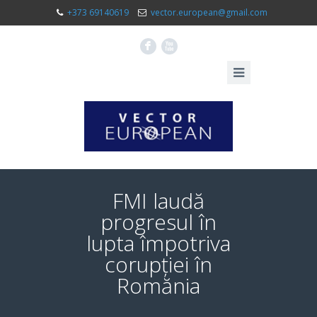
+373 69140619
vector.european@gmail.com
F
X
FMI laudă
progresul în
lupta împotriva
corupției în
Romănia