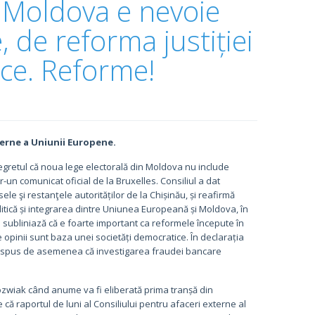
n Moldova e nevoie
 de reforma justiției
ce. Reforme!
terne a Uniunii Europene.
regretul că noua lege electorală din Moldova nu include
un comunicat oficial de la Bruxelles. Consiliul a dat
le şi restanţele autorităților de la Chișinău, și reafirmă
tică și integrarea dintre Uniunea Europeană și Moldova, în
ul subliniază că e foarte important ca reformele începute în
e opinii sunt baza unei societăți democratice. În declarația
e a spus de asemenea că investigarea fraudei bancare
ozwiak când anume va fi eliberată prima tranșă din
ă raportul de luni al Consiliului pentru afaceri externe al