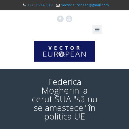
+373 69140619
vector.european@gmail.com
F
X
Federica
Mogherini a
cerut SUA "să nu
se amestece" în
politica UE