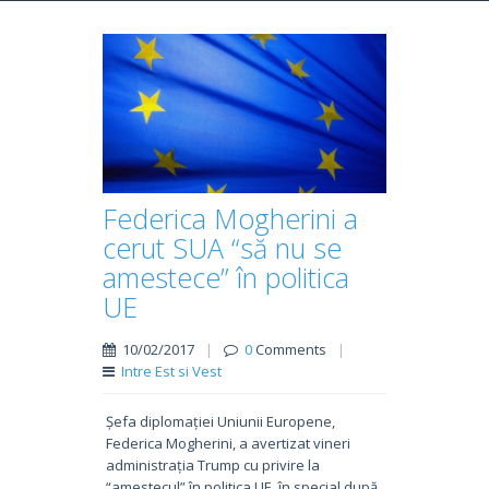
Federica Mogherini a
cerut SUA “să nu se
amestece” în politica
UE
10/02/2017
|
0
Comments
|
Intre Est si Vest
Șefa diplomației Uniunii Europene,
Federica Mogherini, a avertizat vineri
administrația Trump cu privire la
“amestecul” în politica UE, în special după