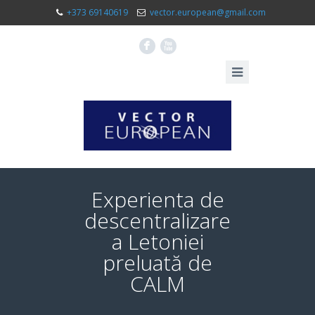
+373 69140619
vector.european@gmail.com
F
X
Experienta de
descentralizare
a Letoniei
preluată de
CALM