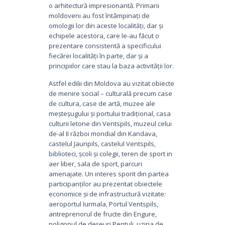
o arhitectură impresionantă. Primarii
moldoveni au fost întâmpinați de
omologii lor din aceste localități, dar și
echipele acestora, care le-au făcut o
prezentare consistentă a specificului
fiecărei localități în parte, dar și a
principiilor care stau la baza activității lor.
Astfel edilii din Moldova au vizitat obiecte
de menire social – culturală precum case
de cultura, case de artă, muzee ale
meșteșugului și portului tradițional, casa
culturii letone din Ventspils, muzeul celui
de-al II război mondial din Kandava,
castelul Jaunpils, castelul Ventspils,
biblioteci, școli și colegii, teren de sport in
aer liber, sala de sport, parcuri
amenajate. Un interes sporit din partea
participanților au prezentat obiectele
economice și de infrastructură vizitate:
aeroportul Iurmala, Portul Ventspils,
antreprenorul de fructe din Engure,
poligonul de deșeuri Pentuli, uzina de