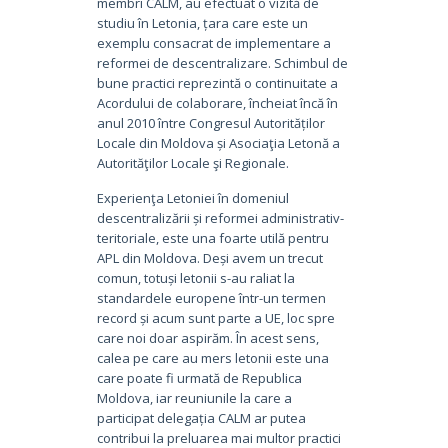
membri CALM, au efectuat o vizită de
studiu în Letonia, țara care este un
exemplu consacrat de implementare a
reformei de descentralizare. Schimbul de
bune practici reprezintă o continuitate a
Acordului de colaborare, încheiat încă în
anul 2010 între Congresul Autorităților
Locale din Moldova și Asociaţia Letonă a
Autorităţilor Locale şi Regionale.
Experienţa Letoniei în domeniul
descentralizării și reformei administrativ-
teritoriale, este una foarte utilă pentru
APL din Moldova. Deși avem un trecut
comun, totuși letonii s-au raliat la
standardele europene într-un termen
record și acum sunt parte a UE, loc spre
care noi doar aspirăm. În acest sens,
calea pe care au mers letonii este una
care poate fi urmată de Republica
Moldova, iar reuniunile la care a
participat delegația CALM ar putea
contribui la preluarea mai multor practici