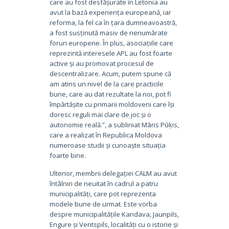
care au fost desfășurate în Letonia au
avut la bază experiența europeană, iar
reforma, la fel ca în țara dumneavoastră,
a fost susținută masiv de nenumărate
foruri europene. În plus, asociațiile care
reprezintă interesele APL au fost foarte
active și au promovat procesul de
descentralizare. Acum, putem spune că
am atins un nivel de la care practicile
bune, care au dat rezultate la noi, pot fi
împărtășite cu primarii moldoveni care își
doresc reguli mai clare de joc și o
autonomie reală.”, a subliniat Māris Pūķis,
care a realizat în Republica Moldova
numeroase studii și cunoaște situația
foarte bine.
Ulterior, membrii delegației CALM au avut
întâlniri de neuitat în cadrul a patru
municipalități, care pot reprezenta
modele bune de urmat. Este vorba
despre municipalitățile Kandava, Jaunpils,
Engure și Ventspils, localități cu o istorie și