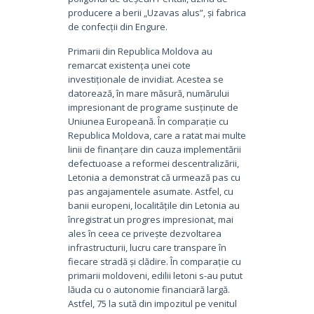
producere a berii „Uzavas alus”, și fabrica
de confecții din Engure.
Primarii din Republica Moldova au
remarcat existența unei cote
investiționale de invidiat. Acestea se
datorează, în mare măsură, numărului
impresionant de programe susținute de
Uniunea Europeană. În comparație cu
Republica Moldova, care a ratat mai multe
linii de finanțare din cauza implementării
defectuoase a reformei descentralizării,
Letonia a demonstrat că urmează pas cu
pas angajamentele asumate. Astfel, cu
banii europeni, localitățile din Letonia au
înregistrat un progres impresionat, mai
ales în ceea ce privește dezvoltarea
infrastructurii, lucru care transpare în
fiecare stradă și clădire. În comparație cu
primarii moldoveni, edilii letoni s-au putut
lăuda cu o autonomie financiară largă.
Astfel, 75 la sută din impozitul pe venitul