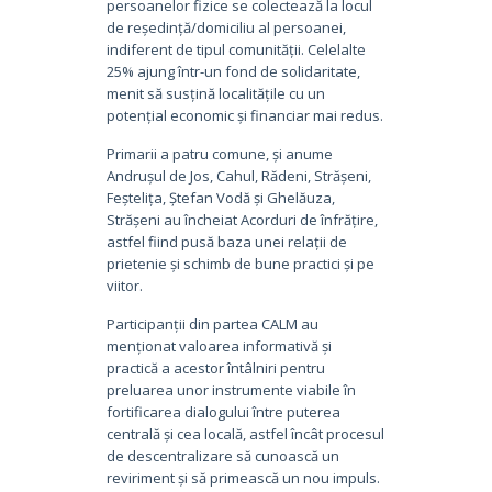
persoanelor fizice se colectează la locul
de reședință/domiciliu al persoanei,
indiferent de tipul comunității. Celelalte
25% ajung într-un fond de solidaritate,
menit să susțină localitățile cu un
potențial economic și financiar mai redus.
Primarii a patru comune, și anume
Andrușul de Jos, Cahul, Rădeni, Strășeni,
Feștelița, Ștefan Vodă și Ghelăuza,
Strășeni au încheiat Acorduri de înfrățire,
astfel fiind pusă baza unei relații de
prietenie și schimb de bune practici și pe
viitor.
Participanții din partea CALM au
menționat valoarea informativă și
practică a acestor întâlniri pentru
preluarea unor instrumente viabile în
fortificarea dialogului între puterea
centrală și cea locală, astfel încât procesul
de descentralizare să cunoască un
reviriment și să primească un nou impuls.