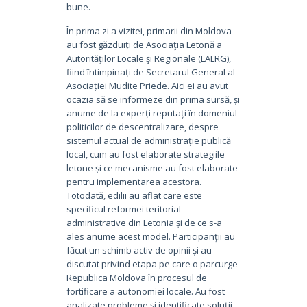
bune.
În prima zi a vizitei, primarii din Moldova
au fost găzduiți de Asociaţia Letonă a
Autorităţilor Locale şi Regionale (LALRG),
fiind întimpinați de Secretarul General al
Asociației Mudite Priede. Aici ei au avut
ocazia să se informeze din prima sursă, și
anume de la experți reputați în domeniul
politicilor de descentralizare, despre
sistemul actual de administrație publică
local, cum au fost elaborate strategiile
letone și ce mecanisme au fost elaborate
pentru implementarea acestora.
Totodată, edilii au aflat care este
specificul reformei teritorial-
administrative din Letonia și de ce s-a
ales anume acest model. Participanţii au
făcut un schimb activ de opinii și au
discutat privind etapa pe care o parcurge
Republica Moldova în procesul de
fortificare a autonomiei locale. Au fost
analizate probleme și identificate soluții