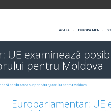
ACASA
•
EUROPA MEA
•
ST
: UE examinează posibi
orului pentru Moldova
ează posibilitatea suspendării ajutorului pentru Moldova
Europarlamentar: UE 