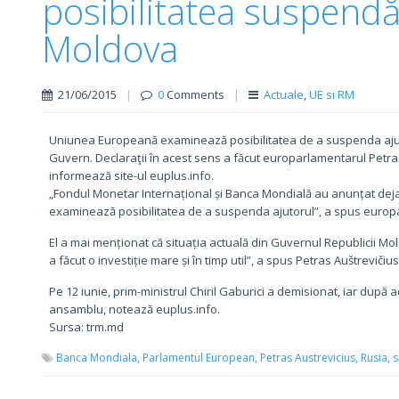
posibilitatea suspendă
Moldova
21/06/2015
|
0
Comments
|
Actuale
,
UE si RM
Uniunea Europeană examinează posibilitatea de a suspenda ajuto
Guvern. Declaraţii în acest sens a făcut europarlamentarul Petras 
informează site-ul euplus.info.
„Fondul Monetar Internațional și Banca Mondială au anunțat de
examinează posibilitatea de a suspenda ajutorul”, a spus europa
El a mai menționat că situația actuală din Guvernul Republicii Mol
a făcut o investiție mare și în timp util”, a spus Petras Auštrevičius
Pe 12 iunie, prim-ministrul Chiril Gaburici a demisionat, iar după 
ansamblu, notează euplus.info.
Sursa: trm.md
Banca Mondiala,
Parlamentul European,
Petras Austrevicius,
Rusia,
s