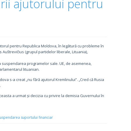
rii ajutorului pentru
rul pentru Republica Moldova, în legătură cu probleme în
Auštrevičius (grupul partidelor liberale, Lituania),
ja suspendarea programelor sale. UE, de asemenea,
rlamentarul lituanian.
dova s-a creat „nu fără ajutorul Kremlinului”. „Cred că Rusia
.
aceasta a urmat și decizia cu privire la demisia Guvernului în
uspendarea suportului financiar