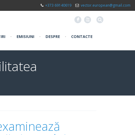
+373 69140619
vector.european@gmail.com
F
X
IRI
•
EMISIUNI
•
DESPRE
•
CONTACTE
litatea
examinează