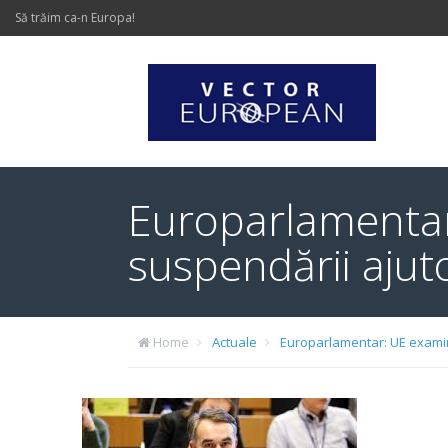
Să trăim ca-n Europa!
Europarlamentar
suspendării ajut
Home
Actuale
Europarlamentar: UE examin