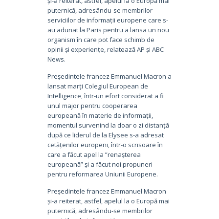
și-a reiterat, astfel, apelul la o Europă mai
puternică, adresându-se membrilor
serviciilor de informații europene care s-
au adunat la Paris pentru a lansa un nou
organism în care pot face schimb de
opinii și experiențe, relatează AP și ABC
News.
Președintele francez Emmanuel Macron a
lansat marți Colegiul European de
Intelligence, într-un efort considerat a fi
unul major pentru cooperarea
europeană în materie de informații,
momentul survenind la doar o zi distanță
după ce liderul de la Elysee s-a adresat
cetățenilor europeni, într-o scrisoare în
care a făcut apel la ”renașterea
europeană” și a făcut noi propuneri
pentru reformarea Uniunii Europene.
Președintele francez Emmanuel Macron
și-a reiterat, astfel, apelul la o Europă mai
puternică, adresându-se membrilor