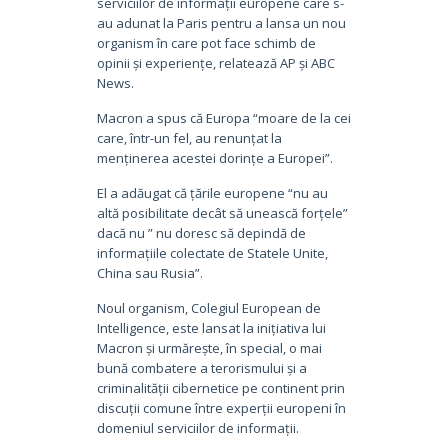
serviciilor de informații europene care s-
au adunat la Paris pentru a lansa un nou
organism în care pot face schimb de
opinii și experiențe, relatează AP și ABC
News.
Macron a spus că Europa “moare de la cei
care, într-un fel, au renunțat la
menținerea acestei dorințe a Europei”.
El a adăugat că țările europene “nu au
altă posibilitate decât să unească forțele”
dacă nu ” nu doresc să depindă de
informațiile colectate de Statele Unite,
China sau Rusia”.
Noul organism, Colegiul European de
Intelligence, este lansat la inițiativa lui
Macron și urmărește, în special, o mai
bună combatere a terorismului și a
criminalității cibernetice pe continent prin
discuții comune între experții europeni în
domeniul serviciilor de informații.