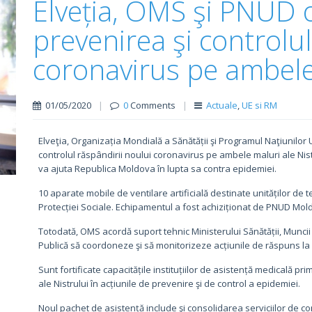
Elveția, OMS şi PNUD 
prevenirea şi controlul
coronavirus pe ambele 
01/05/2020
|
0
Comments
|
Actuale
,
UE si RM
Elveţia, Organizația Mondială a Sănătății şi Programul Naţiunilor
controlul răspândirii noului coronavirus pe ambele maluri ale Nist
va ajuta Republica Moldova în lupta sa contra epidemiei.
10 aparate mobile de ventilare artificială destinate unităților de ter
Protecției Sociale. Echipamentul a fost achiziționat de PNUD Mold
Totodată, OMS acordă suport tehnic Ministerului Sănătății, Muncii 
Publică să coordoneze şi să monitorizeze acțiunile de răspuns la
Sunt fortificate capacitățile instituțiilor de asistență medicală pr
ale Nistrului în acțiunile de prevenire şi de control a epidemiei.
Noul pachet de asistență include şi consolidarea serviciilor de con