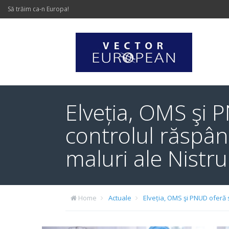
Să trăim ca-n Europa!
Elveția, OMS şi 
controlul răspân
maluri ale Nistru
Home
Actuale
Elveția, OMS şi PNUD oferă 