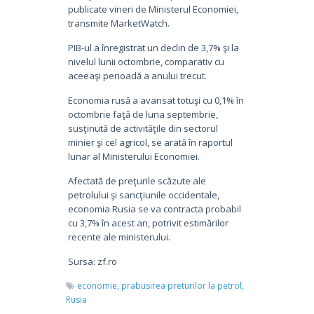
publicate vineri de Ministerul Economiei,
transmite MarketWatch.
PIB-ul a înregistrat un declin de 3,7% şi la
nivelul lunii octombrie, comparativ cu
aceeaşi perioadă a anului trecut.
Economia rusă a avansat totuşi cu 0,1% în
octombrie faţă de luna septembrie,
susţinută de activităţile din sectorul
minier şi cel agricol, se arată în raportul
lunar al Ministerului Economiei.
Afectată de preţurile scăzute ale
petrolului şi sancţiunile occidentale,
economia Rusia se va contracta probabil
cu 3,7% în acest an, potrivit estimărilor
recente ale ministerului.
Sursa: zf.ro
economie,
prabusirea preturilor la petrol,
Rusia