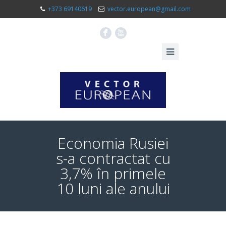
+373 69140619
vector.european@gmail.com
F
X
Economia Rusiei
s-a contractat cu
3,7% în primele
10 luni ale anului