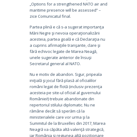
„Options for a strengthened NATO air and
maritime presence will be assessed” –
zice Comunicatul final.
Partea plină e că s-a sugerat importanţa
Mării Negre şi nevoia operaţionalizării
acesteia, partea goală e că Declaraţia nu
a cuprins afirmaţiile tranşante, clare şi
fără echivoc legate de Marea Neagă,
unele sugerate anterior de însuşi
Secretarul general al NATO.
Nu e motiv de abandon. Sigur, pripeala
iniţială şi jocul fără plasă al oficialilor
români legat de flotă (inclusiv prezenţa
acesteia pe site-ul oficial al guvernului
României!) trebuie abandonate din
repertoriul stilului diplomatic. Nu ne
rămâne decât să sperăm că la
ministerialele care vor urma şi la
Summitul de la Bruxelles din 2017, Marea
Neagră va căpăta altă valenţă strategică,
iar România şi regiunea altă poziţionare