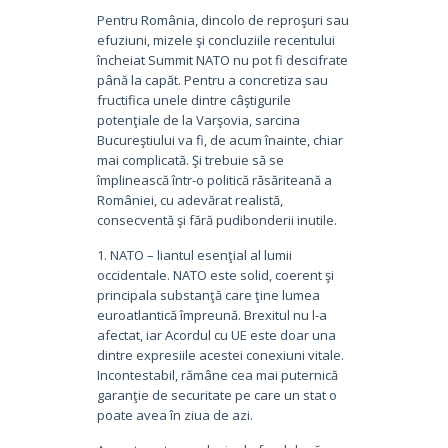
Pentru România, dincolo de reproşuri sau
efuziuni, mizele şi concluziile recentului
încheiat Summit NATO nu pot fi descifrate
până la capăt. Pentru a concretiza sau
fructifica unele dintre câştigurile
potenţiale de la Varşovia, sarcina
Bucureştiului va fi, de acum înainte, chiar
mai complicată. Şi trebuie să se
împlinească într-o politică răsăriteană a
României, cu adevărat realistă,
consecventă şi fără pudibonderii inutile.
1. NATO – liantul esenţial al lumii
occidentale. NATO este solid, coerent şi
principala substanţă care ţine lumea
euroatlantică împreună. Brexitul nu l-a
afectat, iar Acordul cu UE este doar una
dintre expresiile acestei conexiuni vitale.
Incontestabil, rămâne cea mai puternică
garanţie de securitate pe care un stat o
poate avea în ziua de azi.