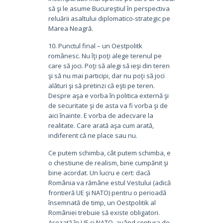
să şi le asume Bucureştiul în perspectiva
reluării asaltului diplomatico-strategic pe
Marea Neagră.
10. Punctul final – un Oestpolitk
românesc. Nu îţi poţi alege terenul pe
care să joci. Poţi să alegi să ieşi din teren
şi să nu mai participi, dar nu poţi să joci
alături şi să pretinzi că eşti pe teren.
Despre aşa e vorba în politica externă şi
de securitate şi de asta va fi vorba şi de
aici înainte. E vorba de adecvare la
realitate. Care arată aşa cum arată,
indiferent că ne place sau nu.
Ce putem schimba, cât putem schimba, e
o chestiune de realism, bine cumpănit şi
bine acordat. Un lucru e cert: dacă
România va rămâne estul Vestului (adică
frontieră UE şi NATO) pentru o perioadă
însemnată de timp, un Oestpolitik al
României trebuie să existe obligatori.
Aşezată în UE şi NATO, având centura de