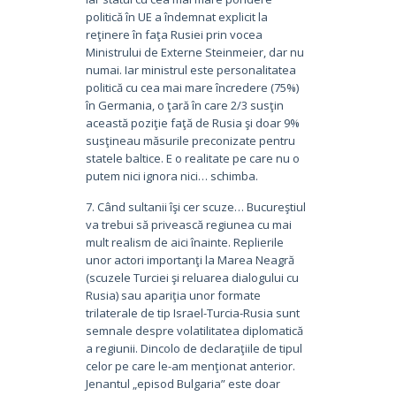
politică în UE a îndemnat explicit la
reţinere în faţa Rusiei prin vocea
Ministrului de Externe Steinmeier, dar nu
numai. Iar ministrul este personalitatea
politică cu cea mai mare încredere (75%)
în Germania, o ţară în care 2/3 susţin
această poziţie faţă de Rusia şi doar 9%
susţineau măsurile preconizate pentru
statele baltice. E o realitate pe care nu o
putem nici ignora nici… schimba.
7. Când sultanii îşi cer scuze… Bucureştiul
va trebui să privească regiunea cu mai
mult realism de aici înainte. Replierile
unor actori importanţi la Marea Neagră
(scuzele Turciei şi reluarea dialogului cu
Rusia) sau apariţia unor formate
trilaterale de tip Israel-Turcia-Rusia sunt
semnale despre volatilitatea diplomatică
a regiunii. Dincolo de declaraţiile de tipul
celor pe care le-am menţionat anterior.
Jenantul „episod Bulgaria” este doar