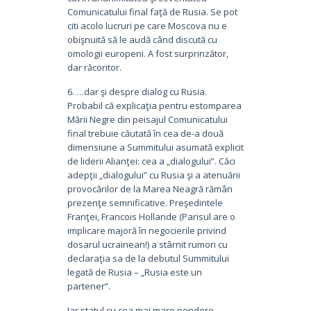
Comunicatului final faţă de Rusia. Se pot
citi acolo lucruri pe care Moscova nu e
obişnuită să le audă când discută cu
omologii europeni. A fost surprinzător,
dar răcoritor.
6. …dar şi despre dialog cu Rusia.
Probabil că explicaţia pentru estomparea
Mării Negre din peisajul Comunicatului
final trebuie căutată în cea de-a două
dimensiune a Summitului asumată explicit
de liderii Alianţei: cea a „dialogului”. Căci
adepţii „dialogului” cu Rusia şi a atenuării
provocărilor de la Marea Neagră rămân
prezenţe semnificative. Preşedintele
Franţei, Francois Hollande (Parisul are o
implicare majoră în negocierile privind
dosarul ucrainean!) a stârnit rumori cu
declaraţia sa de la debutul Summitului
legată de Rusia – „Rusia este un
partener”.
Iar statul cu cea mai mare pondere