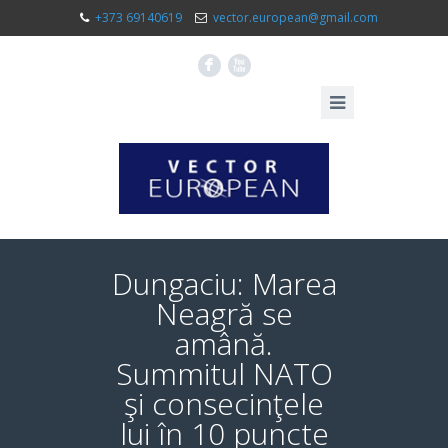
+373 69140619
vector.european@gmail.com
F
X
Dungaciu: Marea
Neagră se
amână.
Summitul NATO
şi consecinţele
lui în 10 puncte