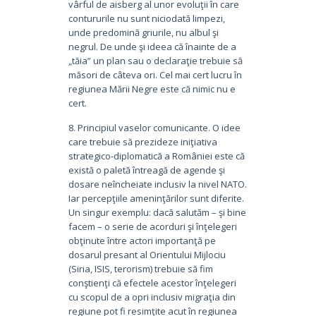
vârful de aisberg al unor evoluţii în care
contururile nu sunt niciodată limpezi,
unde predomină griurile, nu albul şi
negrul. De unde şi ideea că înainte de a
„tăia” un plan sau o declaraţie trebuie să
măsori de câteva ori. Cel mai cert lucru în
regiunea Mării Negre este că nimic nu e
cert.
8. Principiul vaselor comunicante. O idee
care trebuie să prezideze iniţiativa
strategico-diplomatică a României este că
există o paletă întreagă de agende şi
dosare neîncheiate inclusiv la nivel NATO.
Iar percepţiile ameninţărilor sunt diferite.
Un singur exemplu: dacă salutăm – şi bine
facem – o serie de acorduri şi înţelegeri
obţinute între actori importanţă pe
dosarul presant al Orientului Mijlociu
(Siria, ISIS, terorism) trebuie să fim
conştienţi că efectele acestor înţelegeri
cu scopul de a opri inclusiv migraţia din
regiune pot fi resimţite acut în regiunea