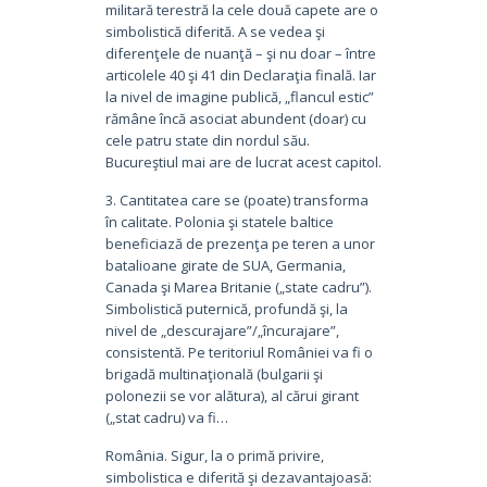
militară terestră la cele două capete are o
simbolistică diferită. A se vedea şi
diferenţele de nuanţă – şi nu doar – între
articolele 40 şi 41 din Declaraţia finală. Iar
la nivel de imagine publică, „flancul estic”
rămâne încă asociat abundent (doar) cu
cele patru state din nordul său.
Bucureştiul mai are de lucrat acest capitol.
3. Cantitatea care se (poate) transforma
în calitate. Polonia şi statele baltice
beneficiază de prezenţa pe teren a unor
batalioane girate de SUA, Germania,
Canada şi Marea Britanie („state cadru”).
Simbolistică puternică, profundă şi, la
nivel de „descurajare”/„încurajare”,
consistentă. Pe teritoriul României va fi o
brigadă multinaţională (bulgarii şi
polonezii se vor alătura), al cărui girant
(„stat cadru) va fi…
România. Sigur, la o primă privire,
simbolistica e diferită şi dezavantajoasă: