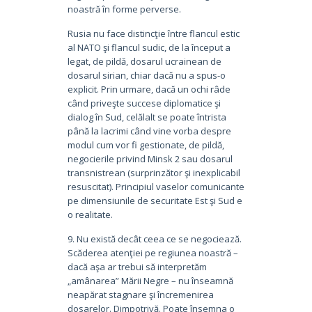
noastră în forme perverse.
Rusia nu face distincţie între flancul estic
al NATO şi flancul sudic, de la început a
legat, de pildă, dosarul ucrainean de
dosarul sirian, chiar dacă nu a spus-o
explicit. Prin urmare, dacă un ochi râde
când priveşte succese diplomatice şi
dialog în Sud, celălalt se poate întrista
până la lacrimi când vine vorba despre
modul cum vor fi gestionate, de pildă,
negocierile privind Minsk 2 sau dosarul
transnistrean (surprinzător şi inexplicabil
resuscitat). Principiul vaselor comunicante
pe dimensiunile de securitate Est şi Sud e
o realitate.
9. Nu există decât ceea ce se negociează.
Scăderea atenţiei pe regiunea noastră –
dacă aşa ar trebui să interpretăm
„amânarea” Mării Negre – nu înseamnă
neapărat stagnare şi încremenirea
dosarelor. Dimpotrivă. Poate însemna o