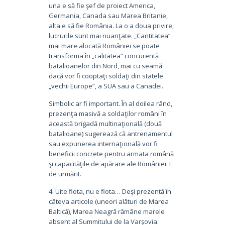
una e să fie şef de proiect America,
Germania, Canada sau Marea Britanie,
alta e să fie România. La o a doua privire,
lucrurile sunt mai nuanţate. „Cantitatea”
mai mare alocată României se poate
transforma în „calitatea” concurentă
batalioanelor din Nord, mai cu seamă
dacă vor fi cooptaţi soldaţi din statele
„vechii Europe”, a SUA sau a Canadei.
Simbolic ar fi important. În al doilea rând,
prezenţa masivă a soldaţilor români în
această brigadă multinaţională (două
batalioane) sugerează că antrenamentul
sau expunerea internaţională vor fi
beneficii concrete pentru armata română
şi capacităţile de apărare ale României. E
de urmărit.
4. Uite flota, nu e flota… Deşi prezentă în
câteva articole (uneori alături de Marea
Baltică), Marea Neagră rămâne marele
absent al Summitului de la Varşovia.