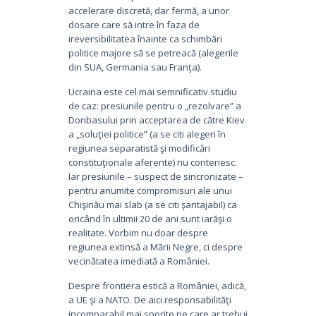
accelerare discretă, dar fermă, a unor
dosare care să intre în faza de
ireversibilitatea înainte ca schimbări
politice majore să se petreacă (alegerile
din SUA, Germania sau Franţa).
Ucraina este cel mai semnificativ studiu
de caz: presiunile pentru o „rezolvare” a
Donbasului prin acceptarea de către Kiev
a „soluţiei politice” (a se citi alegeri în
regiunea separatistă şi modificări
constituţionale aferente) nu contenesc.
Iar presiunile – suspect de sincronizate –
pentru anumite compromisuri ale unui
Chişinău mai slab (a se citi şantajabil) ca
oricând în ultimii 20 de ani sunt iarăşi o
realitate. Vorbim nu doar despre
regiunea extinsă a Mării Negre, ci despre
vecinătatea imediată a României.
Despre frontiera estică a României, adică,
a UE şi a NATO. De aici responsabilităţi
incomparabil mai sporite pe care ar trebui