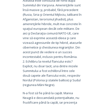
Aceasta este concluzia de fond după
Summitul din Varşovia. Ameninţările sunt
însă masive şi, probabil, fără precedent
(Rusia, Siria şi Orientul Mijlociu, talibanii în
Afganistan, terorismul jihadist), plus
ameninţările hibride, mult mai concrete în
spaţiul european decât cele militare. De
aici şi Declaraţia comună NATO-UE, care
vine să exprime această ideea şi care
vizează agresiunile de tip hibrid, atacurile
cibernetice şi chestiunea migranţilor. Din
acest punct de vedere e un succes
incontestabil, inclusiv pentru România.
2. Echilibru la nivelul flancului estic?
Explicit, nu doar tacit, una dintre mizele
Summitului a fost echilibrul între cele
două capete ale flancului estic, respectiv
Nordul (Polonia şi statele baltice) şi Sudul
(regiunea Mării Negre).
N-a fost să fie până la capăt. Marea
Neagră e deocamdată potenţialitate, nu
fructificare până la capăt, iar prezenţa