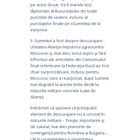
pe acest dosar. Va fi marele test
diplomatic al Bucureştiului din toate
punctele de vedere, inclusiv al
punctajelor finale pe sSummitul de la
Varşovia.
5. Summitul a fost despre descurajare…
Unitatea Alianţei împotriva agresiunilor
Moscovei şi, mai ales, tonul aspru şi fără
înflorituri ale articolelor din Comunicatul
final referitoare la Federaţia Rusă au fost
chiar surprinzătoare. Inclusiv pentru
Moscova, care a reacţionat, după Summit,
mai degrabă la aceste texte decât la
măsurile militare concrete luate de
Alianţă.
Îndrăznim să spunem că principalul
element de descurajare nu a constat în
măsurile militare – fireşte, importante şi
de salutat, mai ales planurile de
contingenţă pentru România şi Bulgaria -,
cât în unanimitatea şi severitatea