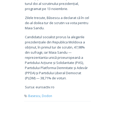
turul doi al scrutinului prezidențial,
programat pe 13 noiembrie.
Zilele trecute, Băsescu a declarat că în cel
de-al doilea tur de scrutin va vota pentru
Maia Sandu.
Candidatul socialist prorus la alegerile
prezidențiale din Republica Moldova a
obținut, în primul tur de scrutin, 47,98%
din sufragii, iar Maia Sandu —
reprezentanta unică proeuropeană a
Partidului Acțiune și Solidaritate (PAS),
Partidului Platforma Demnitate și Adevăr
(PPDA) și Partidului Liberal Democrat
(PLDM) — 38,71% de voturi.
Sursa: euroactiv.ro
Basescu,
Dodon