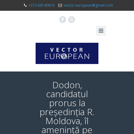
+373 69140619
vector.european@gmail.com
F
X
Dodon,
candidatul
prorus la
președinția R.
Moldova, îl
amenință pe