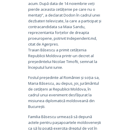
acum. După data de 14 noiembrie veți
pierde aceasta cetățenie pe care nu o
meritați”, a declarat Dodon în cadrul unei
dezbateri televizate, la care a participat și
contracandidata sa Maia Sandu,
reprezentanta forțelor de dreapta
proeuropene, potrivit Independent.md,
citat de Agerpres.
Traian Băsescu a primit cetățenia
Republicii Moldova printr-un decret al
președintelui Nicolae Timofti, semnat la
începutul lunii iunie.
Fostul președinte al României și soția sa,
Maria Băsescu, au depus, joi, jurământul
de cetățeni ai Republicii Moldova, în
cadrul unui eveniment desfășurat la
misiunea diplomatică moldoveană din
București.
Familia Băsescu urmează să depună
actele pentru pașapoartele moldovenești
ca să își poată exercita dreptul de vot în