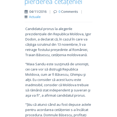
pierderea cetățeniei
04/11/2016
|
0
Comments
|
Actuale
Candidatul prorus la alegerile
prezidențiale din Republica Moldova, Igor
Dodon, a declarat că, în cazul în care va
câștiga scrutinul din 13 noiembrie, îi va
retrage fostului președinte al României,
Traian Băsescu, cetățenia moldoveană.
“Maia Sandu este susţinută de unionişti,
cei care vor să distrugă Republica
Moldova, cum ar fi Băsescu, Ghimpu şi
alţii. Eu consider că acest lucru este
inadmisibil, consider că Moldova trebuie
să rămână stat independent şi suveran şi
aşa va fi”, a afirmat candidatul prorus.
“Știu că atunci când au fost depuse actele
pentru acordarea cetățeniei s-a încălcat
procedura. Domnule Băsescu, profitați