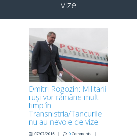
vize
Dmitri Rogozin: Militarii
ruși vor rămâne mult
timp în
Transnistria/Tancurile
nu au nevoie de vize
07/07/2016
|
0
Comments
|