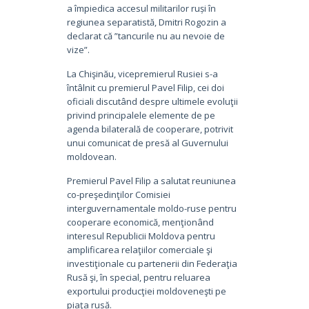
a împiedica accesul militarilor ruși în
regiunea separatistă, Dmitri Rogozin a
declarat că ”tancurile nu au nevoie de
vize”.
La Chişinău, vicepremierul Rusiei s-a
întâlnit cu premierul Pavel Filip, cei doi
oficiali discutând despre ultimele evoluţii
privind principalele elemente de pe
agenda bilaterală de cooperare, potrivit
unui comunicat de presă al Guvernului
moldovean.
Premierul Pavel Filip a salutat reuniunea
co-preşedinţilor Comisiei
interguvernamentale moldo-ruse pentru
cooperare economică, menţionând
interesul Republicii Moldova pentru
amplificarea relaţiilor comerciale şi
investiţionale cu partenerii din Federaţia
Rusă şi, în special, pentru reluarea
exportului producţiei moldoveneşti pe
piaţa rusă.