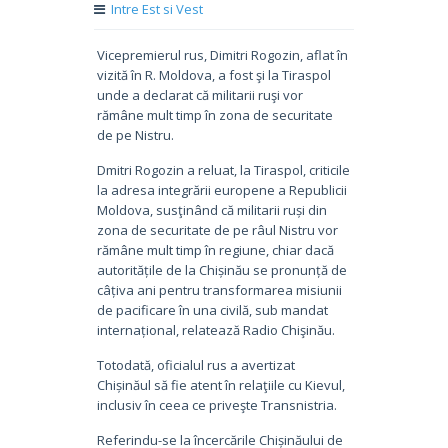
Intre Est si Vest
Vicepremierul rus, Dimitri Rogozin, aflat în
vizită în R. Moldova, a fost şi la Tiraspol
unde a declarat că militarii ruşi vor
rămâne mult timp în zona de securitate
de pe Nistru.
Dmitri Rogozin a reluat, la Tiraspol, criticile
la adresa integrării europene a Republicii
Moldova, susţinând că militarii ruși din
zona de securitate de pe râul Nistru vor
rămâne mult timp în regiune, chiar dacă
autoritățile de la Chișinău se pronunță de
câțiva ani pentru transformarea misiunii
de pacificare în una civilă, sub mandat
internațional, relatează Radio Chişinău.
Totodată, oficialul rus a avertizat
Chișinăul să fie atent în relaţiile cu Kievul,
inclusiv în ceea ce priveşte Transnistria.
Referindu-se la încercările Chișinăului de