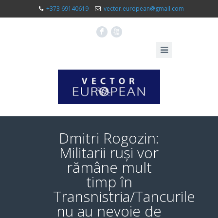
+373 69140619
vector.european@gmail.com
F
X
Dmitri Rogozin:
Militarii ruși vor
rămâne mult
timp în
Transnistria/Tancurile
nu au nevoie de