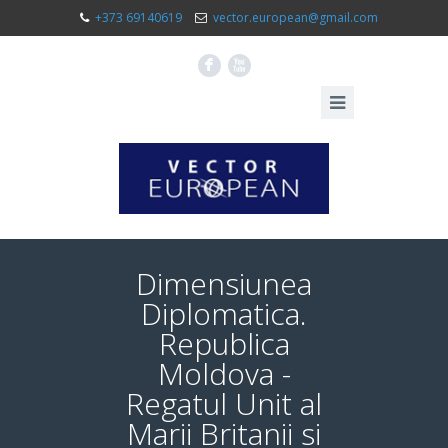
+373 69140619
vector.european@gmail.com
F
X
Dimensiunea
Diplomatica.
Republica
Moldova -
Regatul Unit al
Marii Britanii si