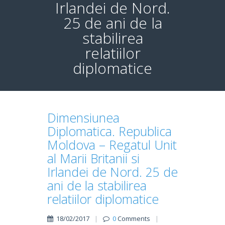
Irlandei de Nord.
25 de ani de la
stabilirea
relatiilor
diplomatice
Dimensiunea
Diplomatica. Republica
Moldova – Regatul Unit
al Marii Britanii si
Irlandei de Nord. 25 de
ani de la stabilirea
relatiilor diplomatice
18/02/2017
|
0
Comments
|