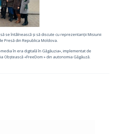
să se întâlnească și să discute cu reprezentanții Misiunii
 de Presă din Republica Moldova.
-media în era digitală în Găgăuzia», implementat de
iația Obștească «FreeDom » din autonomia Găgăuză.