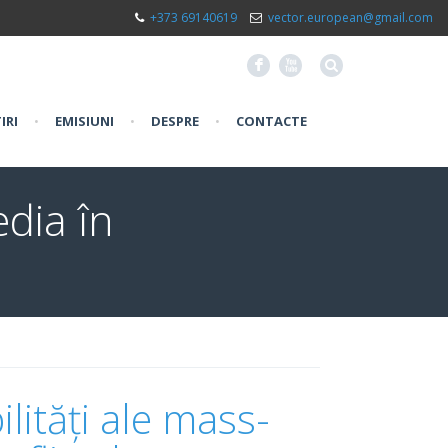
+373 69140619
vector.european@gmail.com
F
X
IRI
•
EMISIUNI
•
DESPRE
•
CONTACTE
edia în
ilități ale mass-