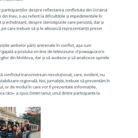
participanților despre reflectarea conflictului din Ucraina
in Kiev, s-au referit la dificultățile și impedimentele în
și echidistant, despre steriotipurile care persistă, dar și
, pe care trebuie să și le altoiască reprezentanții presei
ițiile ambelor părți antrenate în conflict, așa cum
ngajată a postului on-line de televiziune «Громадьского
egilor din Moldova, dar și să audieze și să analizeze opiniile
ă conflictul transnistrean nesoluționat, care, evident, nu
bilizare regională. Noi, jurnaliștii, trebuie să prezentăm în
tul, or de modul în care vor fi prezentate informațiile,
 răci»- a spus Dmitri Ianul, unul dintre participantii la