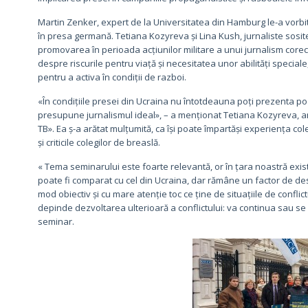
Martin Zenker, expert de la Universitatea din Hamburg le-a vorbit 
în presa germană. Tetiana Kozyreva și Lina Kush, jurnaliste sosite d
promovarea în perioada acțiunilor militare a unui jurnalism corect 
despre riscurile pentru viață și necesitatea unor abilități speciale
pentru a activa în condiții de razboi.
«În condițiile presei din Ucraina nu întotdeauna poți prezenta poz
presupune jurnalismul ideal», – a menționat Tetiana Kozyreva, a
ТВ». Ea ș-a arătat mulțumită, ca își poate împartăși experiența col
și criticile colegilor de breaslă.
« Tema seminarului este foarte relevantă, or în țara noastră exist
poate fi comparat cu cel din Ucraina, dar rămâne un factor de desta
mod obiectiv și cu mare atenție toc ce ține de situațiile de conflic
depinde dezvoltarea ulterioară a conflictului: va continua sau se va
seminar.