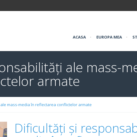
ACASA
•
EUROPA MEA
•
ST
sponsabilități ale mass-m
ictelor armate
ți ale mass-media în reflectarea conflictelor armate
Dificultăți și responsab