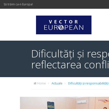
Să trăim ca-n Europa!
Dificultăți și re
reflectarea confl
Home
Actuale
Dificultăți și responsabilită