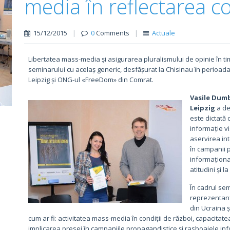
media în reflectarea c
15/12/2015
|
0
Comments
|
Actuale
Libertatea mass-media și asigurarea pluralismului de opinie în tim
seminarului cu acelaș generic, desfășurat la Chisinau în perioada
Leipzig și ONG-ul «FreeDom» din Comrat.
Vasile Dumb
Leipzig
a de
este dictată 
informație vi
aservirea int
în campanii p
informaționa
atitudini și l
În cadrul semi
reprezentanți
din Ucraina ș
cum ar fi: activitatea mass-media în condiții de război, capacitatea d
implicarea presei în campaniile propagandistice și rasboaiele in