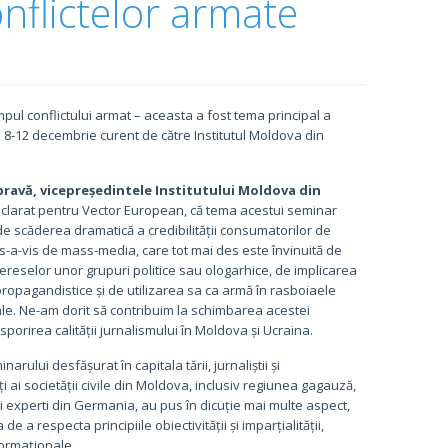
onflictelor armate
pul conflictului armat – aceasta a fost tema principal a
 8-12 decembrie curent de către Institutul Moldova din
ravă, vicepreședintele Institutului Moldova din
clarat pentru Vector European, că tema acestui seminar
de scăderea dramatică a credibilității consumatorilor de
s-a-vis de mass-media, care tot mai des este învinuită de
ereselor unor grupuri politice sau ologarhice, de implicarea
ropagandistice și de utilizarea sa ca armă în rasboiaele
le. Ne-am dorit să contribuim la schimbarea acestei
a sporirea calității jurnalismului în Moldova și Ucraina.
narului desfășurat în capitala tării, jurnaliștii și
 ai societății civile din Moldova, inclusiv regiunea gagauză,
i experti din Germania, au pus în dicuție mai multe aspect,
e a respecta principiile obiectivității și imparțialității,
formaționale.