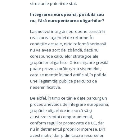
structurile puterii de stat.
Integrarea europeană, posibilă sau
nu, fără europenizarea oligarhilor?
Laitmotivul integrării europene constă în
realizarea agendei de reforme. În
condițiile actuale, nicio reformă serioasă
nu va avea sorț de izbândă, dacă nu
corespunde calculelor strategice ale
grupărilor oligarhice. Orice mișcare greșită
poate provoca prăbușirea sistemelor,
care se mențin în mod artificial, în pofida
unei legitimități publice periculos de
nesemnificativă.
De altfel, în timp ce țările date parcurg un
proces anevoios de integrare europeană,
grupările oligarhice încearcă să-și
ajusteze treptat comportamentul,
conform regulilor promovate de UE, dar
nu în detrimentul propriilor interese. Din
acest motiv, dar și din cauza resurselor