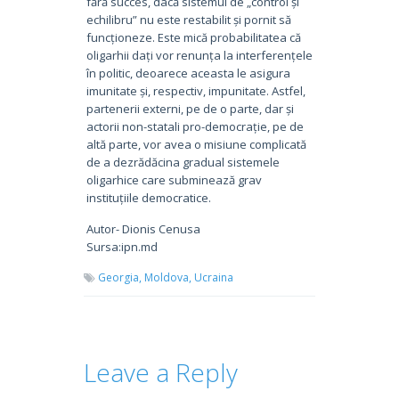
fără succes, dacă sistemul de „control și
echilibru” nu este restabilit și pornit să
funcționeze. Este mică probabilitatea că
oligarhii dați vor renunța la interferențele
în politic, deoarece aceasta le asigura
imunitate și, respectiv, impunitate. Astfel,
partenerii externi, pe de o parte, dar și
actorii non-statali pro-democrație, pe de
altă parte, vor avea o misiune complicată
de a dezrădăcina gradual sistemele
oligarhice care subminează grav
instituțiile democratice.
Autor- Dionis Cenusa
Sursa:ipn.md
Georgia,
Moldova,
Ucraina
Leave a Reply