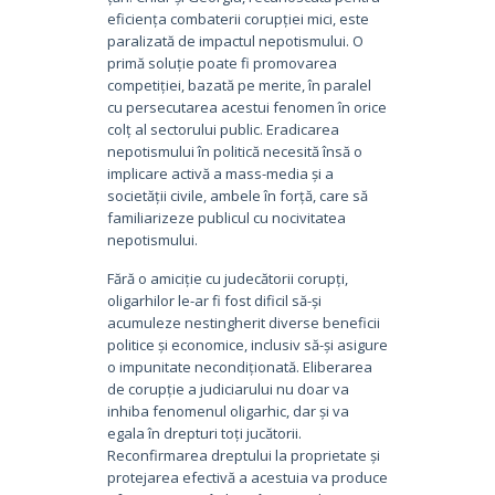
eficiența combaterii corupției mici, este
paralizată de impactul nepotismului. O
primă soluție poate fi promovarea
competiției, bazată pe merite, în paralel
cu persecutarea acestui fenomen în orice
colț al sectorului public. Eradicarea
nepotismului în politică necesită însă o
implicare activă a mass-media și a
societății civile, ambele în forță, care să
familiarizeze publicul cu nocivitatea
nepotismului.
Fără o amiciție cu judecătorii corupți,
oligarhilor le-ar fi fost dificil să-și
acumuleze nestingherit diverse beneficii
politice și economice, inclusiv să-și asigure
o impunitate necondiționată. Eliberarea
de corupție a judiciarului nu doar va
inhiba fenomenul oligarhic, dar și va
egala în drepturi toți jucătorii.
Reconfirmarea dreptului la proprietate și
protejarea efectivă a acestuia va produce