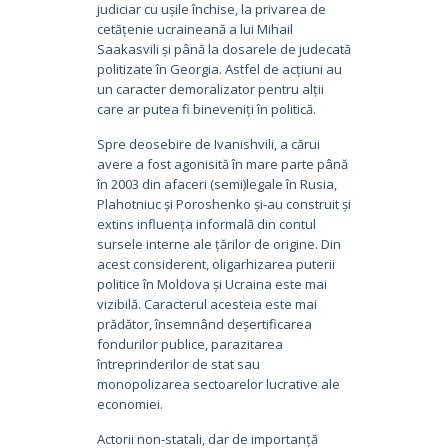
judiciar cu ușile închise, la privarea de
cetățenie ucraineană a lui Mihail
Saakasvili și până la dosarele de judecată
politizate în Georgia. Astfel de acțiuni au
un caracter demoralizator pentru alții
care ar putea fi bineveniți în politică.
Spre deosebire de Ivanishvili, a cărui
avere a fost agonisită în mare parte până
în 2003 din afaceri (semi)legale în Rusia,
Plahotniuc și Poroshenko și-au construit și
extins influența informală din contul
sursele interne ale țărilor de origine. Din
acest considerent, oligarhizarea puterii
politice în Moldova și Ucraina este mai
vizibilă. Caracterul acesteia este mai
prădător, însemnând deșertificarea
fondurilor publice, parazitarea
întreprinderilor de stat sau
monopolizarea sectoarelor lucrative ale
economiei.
Actorii non-statali, dar de importanță