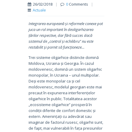
26/02/2018
|
0
Comments
|
Actuale
Integrarea europeană și reformele conexe pot
juca un rol important în deoligarhizarea
țărilor respective, dar fără succes dacă
sistemul de „control și echilibru” nu este
restabilit și pornit să funcționeze…
Trei sisteme oligarhice distincte domină
Moldova, Ucraina și Georgia. În cazul
moldovenesc, domină un sistem oligarhic
monopolar, în Ucraina – unul multipolar.
Deși este monopolar ca și cel
moldovenesc, modelul georgian este mai
precaut în expunerea interferențelor
oligarhice în public. Totalitatea acestor
„ecosisteme oligarhice” prosperă în
condiții diferite de confort domestic și
extern. Amenințați cu adevărat sau
imaginar de factorul rusesc, oligarhii sunt,
de fapt, mai vulnerabili în fața presiunilor