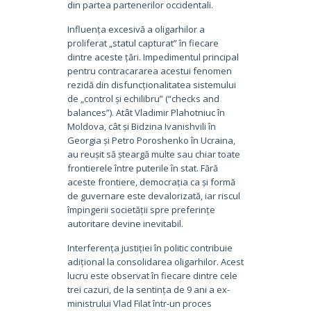
din partea partenerilor occidentali.
Influența excesivă a oligarhilor a
proliferat „statul capturat” în fiecare
dintre aceste țări. Impedimentul principal
pentru contracararea acestui fenomen
rezidă din disfuncționalitatea sistemului
de „control și echilibru” (“checks and
balances”). Atât Vladimir Plahotniuc în
Moldova, cât și Bidzina Ivanishvili în
Georgia și Petro Poroshenko în Ucraina,
au reușit să șteargă multe sau chiar toate
frontierele între puterile în stat. Fără
aceste frontiere, democrația ca și formă
de guvernare este devalorizată, iar riscul
împingerii societății spre preferințe
autoritare devine inevitabil.
Interferența justiției în politic contribuie
adițional la consolidarea oligarhilor. Acest
lucru este observat în fiecare dintre cele
trei cazuri, de la sentința de 9 ani a ex-
ministrului Vlad Filat într-un proces