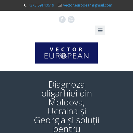
+373 69140619
vector.european@gmail.com
F
X
Diagnoza
oligarhiei din
Moldova,
Ucraina și
Georgia și soluții
pentru