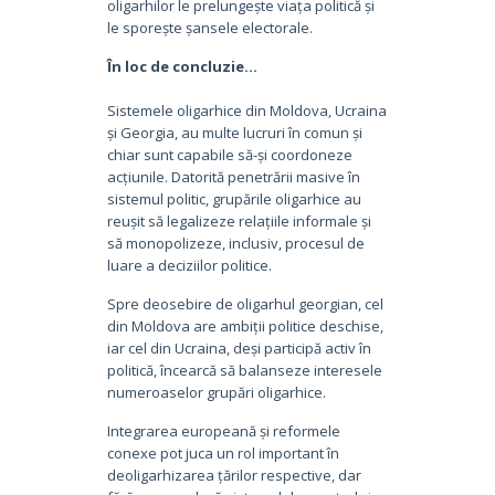
oligarhilor le prelungește viața politică și
le sporește șansele electorale.
În loc de concluzie…
Sistemele oligarhice din Moldova, Ucraina
și Georgia, au multe lucruri în comun și
chiar sunt capabile să-și coordoneze
acțiunile. Datorită penetrării masive în
sistemul politic, grupările oligarhice au
reușit să legalizeze relațiile informale și
să monopolizeze, inclusiv, procesul de
luare a deciziilor politice.
Spre deosebire de oligarhul georgian, cel
din Moldova are ambiții politice deschise,
iar cel din Ucraina, deși participă activ în
politică, încearcă să balanseze interesele
numeroaselor grupări oligarhice.
Integrarea europeană și reformele
conexe pot juca un rol important în
deoligarhizarea țărilor respective, dar