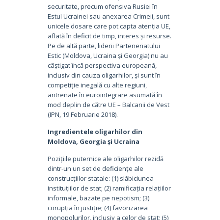
securitate, precum ofensiva Rusiei în
Estul Ucrainei sau anexarea Crimeii, sunt
unicele dosare care pot capta atenția UE,
aflată în deficit de timp, interes și resurse.
Pe de altă parte, liderii Parteneriatului
Estic (Moldova, Ucraina și Georgia) nu au
câștigat încă perspectiva europeană,
inclusiv din cauza oligarhilor, și sunt în
competiție inegală cu alte regiuni,
antrenate în eurointegrare asumată în
mod deplin de către UE – Balcanii de Vest
(IPN, 19 Februarie 2018).
Ingredientele oligarhilor din
Moldova, Georgia și Ucraina
Pozițiile puternice ale oligarhilor rezidă
dintr-un un set de deficiențe ale
construcțiilor statale: (1) slăbiciunea
instituțiilor de stat; (2) ramificația relațiilor
informale, bazate pe nepotism; (3)
corupția în justiție; (4) favorizarea
monopolurilor, inclusiv a celor de stat; (5)