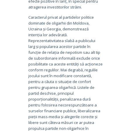
efecte pozitive în lanț, în special pentru
atragerea investitorilor străini.
Caracterul privat al partidelor politice
dominate de oligarhii din Moldova,
Ucraina și Georgia, demonstrează
intenția lor adevărată.
Reprezentativitatea slabă a publicului
larg și popularea acestor partide în
funcție de relația de nepotism sau alt tip
de subordonare informală exclude orice
posibilitate ca aceste entități să acționeze
conform regulilor. Mai degrabă, regulile
jocului sunt în modificare constantă,
pentru a căuta o situație de confort
pentru gruparea oligarhică. Listele de
partid deschise, principiul
proporționalității, penalizarea dură
pentru folosirea necorespunzătoare a
surselor financiare publice, liberalizarea
pieții mass-media și alegerile corecte și
libere sunt câteva măsuri ce ar putea
propulsa partide non-oligarhice în