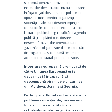
sistemică pentru supraviețuirea
instituțiilor democratice, nu au nicio șansă
în fața oligarhilor. Partidele politice de
opoziție, mass-media, organizațiile
societății civile sunt deseori împinși să
comunice în „camere de ecou”, cu acces
limitat la publicul larg. Falsificând agenda
publică și umplând-o cu dosare
nesemnificative, dar provocatoare,
guvernările oligarhizate din cele trei țări
distrag atenția și consumă resursele
actorilor non-statali pro-democrație.
Integrarea europeană promovată de
către Uniunea Europeană este
deocamdată incapabilă să
descompună piramidele oligarhice
din Moldova, Ucraina și Georgia.
Pe de o parte, Bruxelles-ul este atacat de
probleme existențialiste, care mereu vor
fi mai importante decât situația
individuală din cele trei țări. Cazurile de