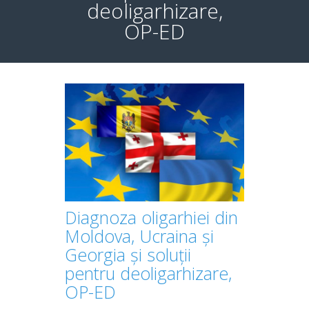
deoligarhizare,
OP-ED
Diagnoza oligarhiei din
Moldova, Ucraina și
Georgia și soluții
pentru deoligarhizare,
OP-ED