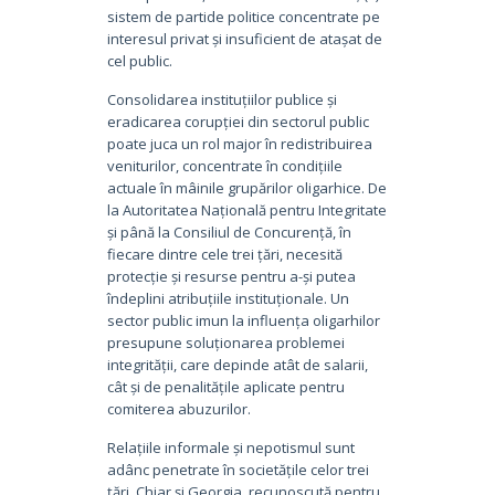
sistem de partide politice concentrate pe
interesul privat și insuficient de atașat de
cel public.
Consolidarea instituțiilor publice și
eradicarea corupției din sectorul public
poate juca un rol major în redistribuirea
veniturilor, concentrate în condițiile
actuale în mâinile grupărilor oligarhice. De
la Autoritatea Națională pentru Integritate
și până la Consiliul de Concurență, în
fiecare dintre cele trei țări, necesită
protecție și resurse pentru a-și putea
îndeplini atribuțiile instituționale. Un
sector public imun la influența oligarhilor
presupune soluționarea problemei
integrității, care depinde atât de salarii,
cât și de penalitățile aplicate pentru
comiterea abuzurilor.
Relațiile informale și nepotismul sunt
adânc penetrate în societățile celor trei
țări. Chiar și Georgia, recunoscută pentru