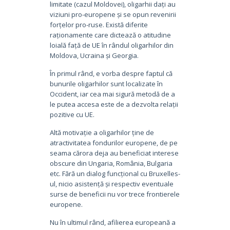
limitate (cazul Moldovei), oligarhii dați au
viziuni pro-europene și se opun revenirii
forțelor pro-ruse. Există diferite
raționamente care dictează o atitudine
loială față de UE în rândul oligarhilor din
Moldova, Ucraina și Georgia.
În primul rând, e vorba despre faptul că
bunurile oligarhilor sunt localizate în
Occident, iar cea mai sigură metodă de a
le putea accesa este de a dezvolta relații
pozitive cu UE.
Altă motivație a oligarhilor ține de
atractivitatea fondurilor europene, de pe
seama cărora deja au beneficiat interese
obscure din Ungaria, România, Bulgaria
etc. Fără un dialog funcțional cu Bruxelles-
ul, nicio asistență și respectiv eventuale
surse de beneficii nu vor trece frontierele
europene.
Nu în ultimul rând, afilierea europeană a