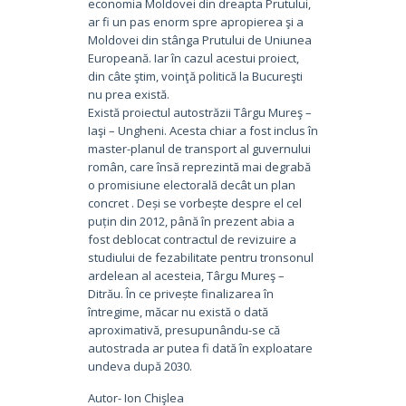
economia Moldovei din dreapta Prutului,
ar fi un pas enorm spre apropierea şi a
Moldovei din stânga Prutului de Uniunea
Europeană. Iar în cazul acestui proiect,
din câte ştim, voinţă politică la Bucureşti
nu prea există.
Există proiectul autostrăzii Târgu Mureş –
Iaşi – Ungheni. Acesta chiar a fost inclus în
master-planul de transport al guvernului
român, care însă reprezintă mai degrabă
o promisiune electorală decât un plan
concret . Deși se vorbește despre el cel
puțin din 2012, până în prezent abia a
fost deblocat contractul de revizuire a
studiului de fezabilitate pentru tronsonul
ardelean al acesteia, Târgu Mureş –
Ditrău. În ce privește finalizarea în
întregime, măcar nu există o dată
aproximativă, presupunându-se că
autostrada ar putea fi dată în exploatare
undeva după 2030.
Autor- Ion Chişlea