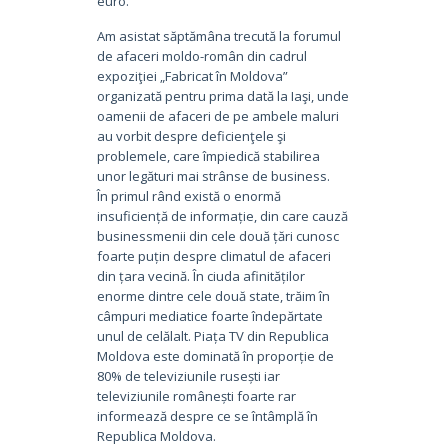
euro.
Am asistat săptămâna trecută la forumul
de afaceri moldo-român din cadrul
expoziţiei „Fabricat în Moldova”
organizată pentru prima dată la Iaşi, unde
oamenii de afaceri de pe ambele maluri
au vorbit despre deficienţele şi
problemele, care împiedică stabilirea
unor legături mai strânse de business.
În primul rând există o enormă
insuficiență de informație, din care cauză
businessmenii din cele două țări cunosc
foarte puțin despre climatul de afaceri
din țara vecină. În ciuda afinităților
enorme dintre cele două state, trăim în
câmpuri mediatice foarte îndepărtate
unul de celălalt. Piața TV din Republica
Moldova este dominată în proporție de
80% de televiziunile rusești iar
televiziunile românești foarte rar
informează despre ce se întâmplă în
Republica Moldova.