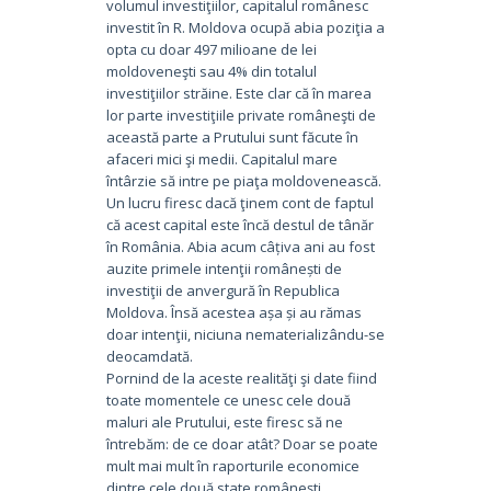
volumul investiţiilor, capitalul românesc
investit în R. Moldova ocupă abia poziţia a
opta cu doar 497 milioane de lei
moldoveneşti sau 4% din totalul
investiţiilor străine. Este clar că în marea
lor parte investiţiile private româneşti de
această parte a Prutului sunt făcute în
afaceri mici şi medii. Capitalul mare
întârzie să intre pe piaţa moldovenească.
Un lucru firesc dacă ţinem cont de faptul
că acest capital este încă destul de tânăr
în România. Abia acum câțiva ani au fost
auzite primele intenţii românești de
investiţii de anvergură în Republica
Moldova. Însă acestea așa și au rămas
doar intenţii, niciuna nematerializându-se
deocamdată.
Pornind de la aceste realităţi şi date fiind
toate momentele ce unesc cele două
maluri ale Prutului, este firesc să ne
întrebăm: de ce doar atât? Doar se poate
mult mai mult în raporturile economice
dintre cele două state româneşti.