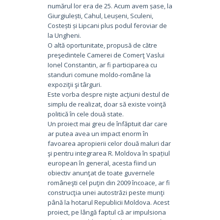
numărul lor era de 25. Acum avem șase, la
Giurgiulești, Cahul, Leușeni, Sculeni,
Costești și Lipcani plus podul feroviar de
la Ungheni.
O altă oportunitate, propusă de către
preşedintele Camerei de Comerţ Vaslui
Ionel Constantin, ar fi participarea cu
standuri comune moldo-române la
expoziţii şi târguri.
Este vorba despre nişte acţiuni destul de
simplu de realizat, doar să existe voinţă
politică în cele două state.
Un proiect mai greu de înfăptuit dar care
ar putea avea un impact enorm în
favoarea apropierii celor două maluri dar
şi pentru integrarea R. Moldova în spațiul
european în general, acesta fiind un
obiectiv anunţat de toate guvernele
româneşti cel puţin din 2009 încoace, ar fi
construcţia unei autostrăzi peste munţi
până la hotarul Republicii Moldova. Acest
proiect, pe lângă faptul că ar impulsiona