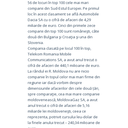
56 de locuri în top 100 cele mai mari
companii din Sud-Estul Europei. Pe primul
loc în acest clasament se află Automobile
Dacia SA cu o cifră de afaceri de 4,29
miliarde de euro. Cinci din primele zece
companii din top 100 sunt româneşti, câte
două din Bulgaria şi Croaţia şi una din
Slovenia.
Compania clasată pe locul 100 în top,
Telekom Romania Mobile
Communications SA, a avut anul trecut o
cifră de afaceri de 440,1 milioane de euro.
La rândul ei R. Moldova nu are nicio
companie în topul celor mai mari firme din
regiune iar dacă vorbim despre
dimensiunile afacerilor din cele două țări,
spre comparaţie, cea mai mare companie
moldovenească, MoldovaGaz SA, a avut
anul trecut o cifră de afaceri de 5,16
miliarde lei moldoveneşti, ceea ce
reprezenta, potrivit cursului leu-dolar de
la finele anului trecut – 240,34 milioane de