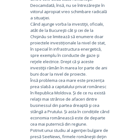
Deocamdată, însă, nu se întrezăreşte în
viitorul apropiat vreo schimbare radicală
a situaţiei.
Când ajunge vorba la investiţii, oficialii,
atât de la Bucureşti cât şi cei de la
Chişinău se limitează să enumere doar
proiectele investiționale la nivel de stat,
în special în infrastructura energetică,
spre exemplu în conducte de gaze şi
reţele electrice. Drept că şi aceste
investiţii rămân în marea lor parte de ani
buni doar la nivel de proiecte.
Însă problema cea mare este prezența
prea slabă a capitalului privat românesc
în Republica Moldova. Și de ce nu există
relaţii mai strânse de afaceri dintre
businessul din partea dreaptă şi cea
stângă a Prutului. Și asta în condițiile când
economia românească este de departe
cea mai puternică din regiune.
Potrivit unui studiu al agenţiei bulgare de
presă SeeNews, firmele româneşti deţin