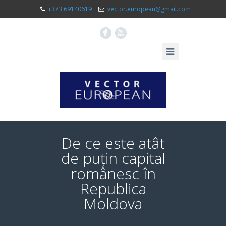
+373 69140619
vector.european@gmail.com
F
X
De ce este atât
de puțin capital
românesc în
Republica
Moldova