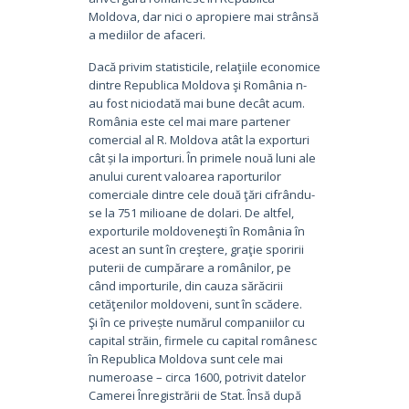
Moldova, dar nici o apropiere mai strânsă
a mediilor de afaceri.
Dacă privim statisticile, relaţiile economice
dintre Republica Moldova şi România n-
au fost niciodată mai bune decât acum.
România este cel mai mare partener
comercial al R. Moldova atât la exporturi
cât și la importuri. În primele nouă luni ale
anului curent valoarea raporturilor
comerciale dintre cele două ţări cifrându-
se la 751 milioane de dolari. De altfel,
exporturile moldoveneşti în România în
acest an sunt în creştere, graţie sporirii
puterii de cumpărare a românilor, pe
când importurile, din cauza sărăcirii
cetăţenilor moldoveni, sunt în scădere.
Şi în ce privește numărul companiilor cu
capital străin, firmele cu capital românesc
în Republica Moldova sunt cele mai
numeroase – circa 1600, potrivit datelor
Camerei Înregistrării de Stat. Însă după