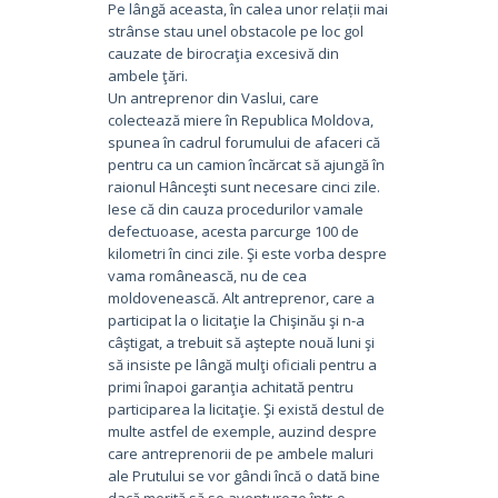
Pe lângă aceasta, în calea unor relații mai
strânse stau unel obstacole pe loc gol
cauzate de birocraţia excesivă din
ambele ţări.
Un antreprenor din Vaslui, care
colectează miere în Republica Moldova,
spunea în cadrul forumului de afaceri că
pentru ca un camion încărcat să ajungă în
raionul Hânceşti sunt necesare cinci zile.
Iese că din cauza procedurilor vamale
defectuoase, acesta parcurge 100 de
kilometri în cinci zile. Şi este vorba despre
vama românească, nu de cea
moldovenească. Alt antreprenor, care a
participat la o licitaţie la Chişinău şi n-a
câştigat, a trebuit să aştepte nouă luni şi
să insiste pe lângă mulţi oficiali pentru a
primi înapoi garanţia achitată pentru
participarea la licitaţie. Şi există destul de
multe astfel de exemple, auzind despre
care antreprenorii de pe ambele maluri
ale Prutului se vor gândi încă o dată bine
dacă merită să se aventureze într-o