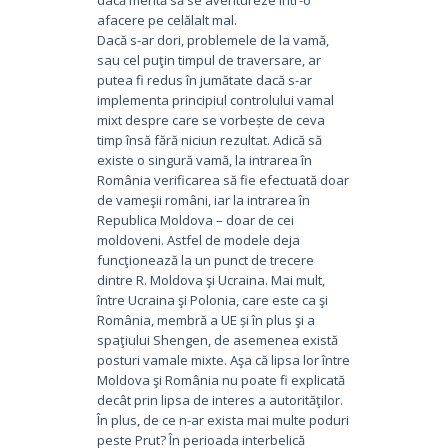
afacere pe celălalt mal.
Dacă s-ar dori, problemele de la vamă,
sau cel puţin timpul de traversare, ar
putea fi redus în jumătate dacă s-ar
implementa principiul controlului vamal
mixt despre care se vorbește de ceva
timp însă fără niciun rezultat. Adică să
existe o singură vamă, la intrarea în
România verificarea să fie efectuată doar
de vameşii români, iar la intrarea în
Republica Moldova – doar de cei
moldoveni. Astfel de modele deja
funcţionează la un punct de trecere
dintre R. Moldova şi Ucraina. Mai mult,
între Ucraina şi Polonia, care este ca şi
România, membră a UE și în plus şi a
spaţiului Shengen, de asemenea există
posturi vamale mixte. Aşa că lipsa lor între
Moldova şi România nu poate fi explicată
decât prin lipsa de interes a autorităţilor.
În plus, de ce n-ar exista mai multe poduri
peste Prut? În perioada interbelică