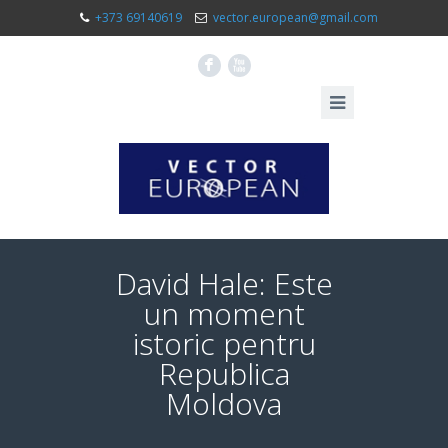
+373 69140619
vector.european@gmail.com
F
X
David Hale: Este
un moment
istoric pentru
Republica
Moldova