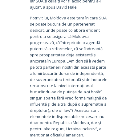
iar SUA și ceilalți vor fi acolo pentru a-i
ajuta”, a spus David Hale.
Potrivit lui, Moldova este țara în care SUA
se poate bucura de un parteneriat
dedicat, unde poate colabora eficient
pentru a se asigura că Moldova
progresează, că întreprinde o agendă
puternică a reformelor, că se îndreaptă
spre prosperitatea deja existentă și
ancorată în Europa. „Am dori să îi vedem
pe toți partenerii noștri din această parte
a lumii bucurându-se de independență,
de suveranitatea teritorială și de hotarele
recunoscute la nivel internațional,
bucurându-se de putința de a-și hotărî
singuri soarta fără vreo formă malignă de
influență și de a trăi după o supremație a
dreptului („rule of law”). Acestea sunt
elementele indispensabile necesare nu
doar pentru Republica Moldova, dar și
pentru alte regiuni, Ucraina inclusiv”, a
menționat oficialul american.