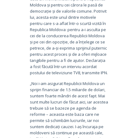
Moldova și pentru cei cărora le pasă de
democrație și de valorile comune. Potrivit
lui, acesta este unul dintre motivele
pentru care s-a aflat într-o scurtă vizită în
Republica Moldova: pentru a-i asculta pe
cei de la conducerea Republicii Moldova
și pe cei din opoziție, de a înțelege ce se
petrece, de a-și exprima sprijinul puternic
pentru acest proces și de a oferi mijloace
tangibile pentru a fi de ajutor. Declarația
a fost făcută într-un interviu acordat
postului de televiziune TV8, transmite IPN.
„Noi i-am asigurat Republicii Moldova un
sprijin financiar de 1.5 miliarde de dolari,
suntem foarte mândri de acest fapt. Mai
sunt multe lucruri de făcut aici, iar acestea
trebuie să se bazeze pe agenda de
reforme – aceasta este baza care ne
permite să schimbăm lucrurile, iar noi
suntem dedicați cauzei. I-aș încuraja pe
moldoveni să continue pe această cale,