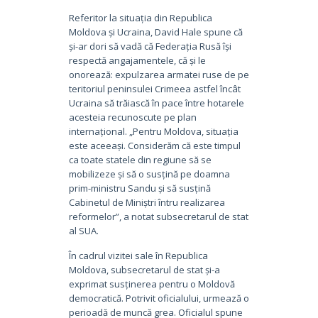
Referitor la situația din Republica
Moldova și Ucraina, David Hale spune că
și-ar dori să vadă că Federația Rusă își
respectă angajamentele, că și le
onorează: expulzarea armatei ruse de pe
teritoriul peninsulei Crimeea astfel încât
Ucraina să trăiască în pace între hotarele
acesteia recunoscute pe plan
internațional. „Pentru Moldova, situația
este aceeași. Considerăm că este timpul
ca toate statele din regiune să se
mobilizeze și să o susțină pe doamna
prim-ministru Sandu și să susțină
Cabinetul de Miniștri întru realizarea
reformelor”, a notat subsecretarul de stat
al SUA.
În cadrul vizitei sale în Republica
Moldova, subsecretarul de stat și-a
exprimat susținerea pentru o Moldovă
democratică. Potrivit oficialului, urmează o
perioadă de muncă grea. Oficialul spune