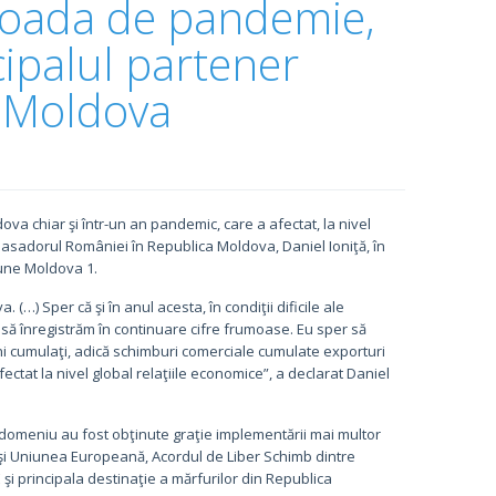
erioada de pandemie,
ipalul partener
i Moldova
va chiar şi într-un an pandemic, care a afectat, la nivel
basadorul României în Republica Moldova, Daniel Ioniţă, în
iune Moldova 1.
(…) Sper că şi în anul acesta, în condiţii dificile ale
să înregistrăm în continuare cifre frumoase. Eu sper să
i cumulaţi, adică schimburi comerciale cumulate exporturi
 afectat la nivel global relaţiile economice”, a declarat Daniel
 domeniu au fost obţinute graţie implementării mai multor
 şi Uniunea Europeană, Acordul de Liber Schimb dintre
 principala destinaţie a mărfurilor din Republica