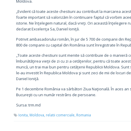
Moldova.
„Evident că toate aceste chestiuni au contribuit la marcarea aces
foarte important să valorizăm în continuare faptul că vorbim aceea
istorie. Ne înţelegem natural, dacă vreţi. Ori această înţelegere na
declarat Excelenţa Sa, Daniel Ioniţă.
Potrivit ambasadorului român, în jur de 5 700 de companii din Rep
800 de companii cu capital din România sunt înregistrate în Repu
„Toate aceste chestiuni sunt menite să contribuie de o manieră co
îmbunătăţirea vieţii de zi cu zi a cetăţenilor, pentru că toate ace
muncă, un trai mai bun pentru cetăţenii Republicii Moldova. Sun
le-au investit în Republica Moldova şi sunt zeci de mii de locuri 
Daniel Ioniţă.
Pe 1 decembrie România va sărbători Ziua Naţională. În aces an s
Bucureşti cu un număr restrâns de persoane.
Sursa: trm.md
Ionita,
Moldova,
relatii comerciale,
Romania