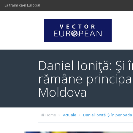
Să trăim ca-n Europa!
Daniel Ioniţă: Ş
rămâne principal
Moldova
Home
Actuale
Daniel Ioniţă: Şi în perioa