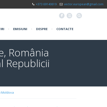
+373 69140619
vector.european@gmail.com
F
X
IRI
•
EMISIUNI
•
DESPRE
•
CONTACTE
ie, România
 Republicii
ii Moldova