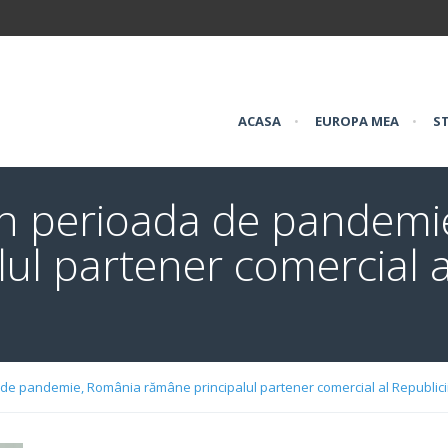
ACASA
•
EUROPA MEA
•
ST
i în perioada de pandem
ul partener comercial al
da de pandemie, România rămâne principalul partener comercial al Republic