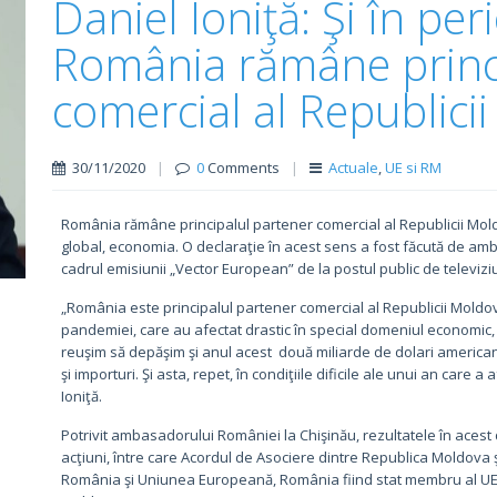
Daniel Ioniţă: Şi în p
România rămâne princ
comercial al Republici
30/11/2020
|
0
Comments
|
Actuale
,
UE si RM
România rămâne principalul partener comercial al Republicii Moldo
global, economia. O declaraţie în acest sens a fost făcută de am
cadrul emisiunii „Vector European” de la postul public de televiz
„România este principalul partener comercial al Republicii Moldova. 
pandemiei, care au afectat drastic în special domeniul economic, 
reuşim să depăşim şi anul acest două miliarde de dolari american
şi importuri. Şi asta, repet, în condiţiile dificile ale unui an care a
Ioniţă.
Potrivit ambasadorului României la Chişinău, rezultatele în acest
acţiuni, între care Acordul de Asociere dintre Republica Moldova
România şi Uniunea Europeană, România fiind stat membru al UE şi