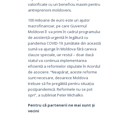
valorificate cu un beneficiu maxim pentru
antreprenorii moldoveni
.
100 milioane de euro este un ajutor
macrofinanciar, pe care Guvernul
Moldovei îl va primi în cadrul programului
de asistență urgentă în legătură cu
pandemia COVID-19. Jumătate din această
sumă va ajunge în Moldova fără careva
clauze speciale, iar restul – doar dacă
statul va continua implementarea
eficientă a reformelor stipulate în Acordul
de asociere. “Neapărat, aceste reforme
sunt necesare, deoarece Moldova
trebuie să fie pregătită pentru situația
postpandemică. Reformele nu se pot
opri”, a subliniat Peter Michalko.
Pentru că partenerii ne mai sunt și
vecini