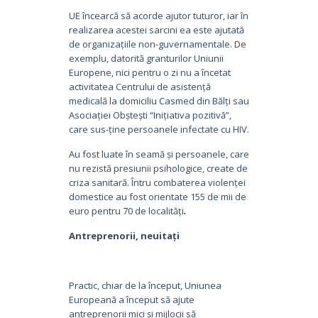
UE încearcă să acorde ajutor tuturor, iar în
realizarea acestei sarcini ea este ajutată
de organizațiile non-guvernamentale. De
exemplu, datorită granturilor Uniunii
Europene, nici pentru o zi nu a încetat
activitatea Centrului de asistență
medicală la domiciliu Casmed din Bălți sau
Asociației Obștești “Inițiativa pozitivă”,
care sus-ține persoanele infectate cu HIV.
Au fost luate în seamă și persoanele, care
nu rezistă presiunii psihologice, create de
criza sanitară. Întru combaterea violenței
domestice au fost orientate 155 de mii de
euro pentru 70 de localități
.
Antreprenorii, neuitați
Practic, chiar de la început, Uniunea
Europeană a început să ajute
antreprenorii mici și mijlocii să