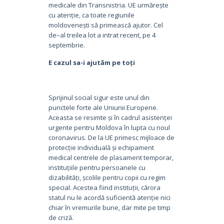
medicale din Transnistria. UE urmărește
cu atenție, ca toate regiunile
moldovenești să primească ajutor. Cel
de–al treilea lot a intrat recent, pe 4
septembrie.
E cazul sa-i ajutăm pe toți
Sprijinul social sigur este unul din
punctele forte ale Uniunii Europene.
Aceasta se resimte și în cadrul asistenței
urgente pentru Moldova în lupta cu noul
coronavirus. De la UE primesc mijloace de
protecție individuală și echipament
medical centrele de plasament temporar,
instituțiile pentru persoanele cu
dizabilități, școlile pentru copii cu regim
special. Acestea fiind instituții, cărora
statul nu le acordă suficientă atenție nici
chiar în vremurile bune, dar mite pe timp
de criză.