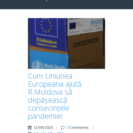
Cum Uniunea
Europeana ajută
R.Moldova să
depășească
consecințele
pandemiei
12/09/2020
|
0
Comments
|