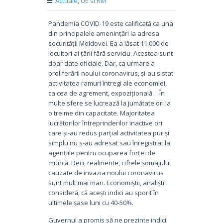
Actuale
,
UE si RM
Pandemia COVID-19 este calificată ca una
din principalele amenințări la adresa
securității Moldovei. Ea a lăsat 11.000 de
locuitori ai țării fără serviciu. Acestea sunt
doar date oficiale. Dar, ca urmare a
proliferării noului coronavirus, și-au sistat
activitatea ramuri întregi ale economiei,
ca cea de agrement, expozițională… În
multe sfere se lucrează la jumătate ori la
o treime din capacitate. Majoritatea
lucrătorilor întreprinderilor inactive ori
care și-au redus parțial activitatea pur și
simplu nu s-au adresat sau înregistrat la
agențiile pentru ocuparea forței de
muncă. Deci, realmente, cifrele șomajului
cauzate de invazia noului coronavirus
sunt mult mai mari. Economiștii, analiști
consideră, că acești indici au sporit în
ultimele șase luni cu 40-50%.
Guvernul a promis să ne prezinte indicii