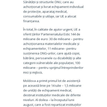
Sănătății și structurile ONU, care au
achiziționat și livrat echipament individual
de protecție, aparataj medical,
consumabile și utilaje, iar UE a alocat
finanțarea.
În total, în calitate de ajutor urgent, UE a
oferit țărilor Parteneriatului Estic 144 de
milioane de euro: 30 de milioane – pentru
achiziționarea materialelor medicale și
echipamentelor, 11 milioane– pentru
susținerea ONG-urilor, care ajută copiii,
bătrânii, persoanele cu dizabilități și alte
categorii vulnerabile ale populației, 100
milioane – pentru sprijinul întreprinderilor
mici și mijlocii
.
Moldova a primit primul lot de asistență
pe această linie pe 14 iulie – 1,5 milioane
de unități de echipament medical,
destinat instituțiilor medicale de diferite
niveluri. Al doilea – la începutul lunii
august, care a fost repartizat instituțiilor