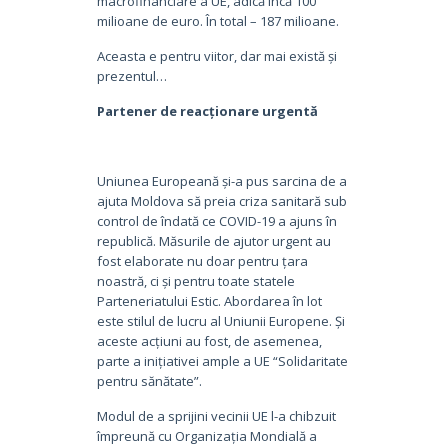
macrofinanciare a UE, adică încă 100
milioane de euro. În total – 187 milioane.
Aceasta e pentru viitor, dar mai există și
prezentul…
Partener de reacționare urgentă
Uniunea Europeană și-a pus sarcina de a
ajuta Moldova să preia criza sanitară sub
control de îndată ce COVID-19 a ajuns în
republică. Măsurile de ajutor urgent au
fost elaborate nu doar pentru țara
noastră, ci și pentru toate statele
Parteneriatului Estic. Abordarea în lot
este stilul de lucru al Uniunii Europene. Și
aceste acțiuni au fost, de asemenea,
parte a inițiativei ample a UE “Solidaritate
pentru sănătate”.
Modul de a sprijini vecinii UE l-a chibzuit
împreună cu Organizația Mondială a