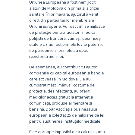
Uniunea Europeană a fost nemijlocit
alături de Moldova din prima zi a crizei
sanitare. În primăvară, ajutorul a venit
direct din partea țărilor membre ale
Uniunii Europene. Au fost trimise mijloace
de protecție pentru lucrătorii medicali,
polițiștii de frontieră, vameși, deși înseși
statele UE au fost primele lovite puternic
de pandemie si primele au opus
rezistență molimei.
De asemenea, au contribuit cu ajutor
companiile cu capital european și băncile
care activează în Moldova. Ele au
cumpărat măști, mănuși, costume de
protecție, dezinfectanți, au oferit
medicilor acces gratuit la internet și
comunicații, produse alimentare și
benzină. Doar Asociația businessului
european a colectat 25 de milioane de lei
pentru susținerea instituțiilor medicale.
Este aproape imposibil de a calcula suma