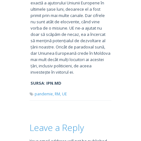
exactă a ajutorului Uniunii Europene în
ultimele șase luni, deoarece el a fost
primit prin mai multe canale. Dar cifrele
nu sunt atât de elocvente, când vine
vorba de o misiune. UE ne-a ajutat nu
doar să scăpăm de necaz, ea a încercat
să mențină potențialul de dezvoltare al
țării noastre. Oricât de paradoxal sună,
dar Uniunea Europeană crede în Moldova
mai mult decât mulți locuitori ai acestei
țări, inclusiv politicieni, de aceea
investește în viitorul ei.
SURSA: IPN.MD
pandemie,
RM,
UE
Leave a Reply
Your email address will not be published.