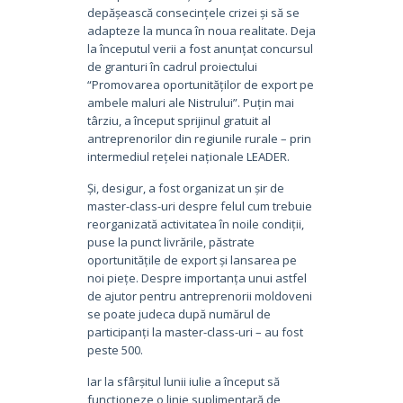
depășească consecințele crizei și să se
adapteze la munca în noua realitate. Deja
la începutul verii a fost anunțat concursul
de granturi în cadrul proiectului
“Promovarea oportunităților de export pe
ambele maluri ale Nistrului”. Puțin mai
târziu, a început sprijinul gratuit al
antreprenorilor din regiunile rurale – prin
intermediul rețelei naționale LEADER.
Și, desigur, a fost organizat un șir de
master-class-uri despre felul cum trebuie
reorganizată activitatea în noile condiții,
puse la punct livrările, păstrate
oportunitățile de export și lansarea pe
noi piețe. Despre importanța unui astfel
de ajutor pentru antreprenorii moldoveni
se poate judeca după numărul de
participanți la master-class-uri – au fost
peste 500.
Iar la sfârșitul lunii iulie a început să
funcționeze o linie suplimentară de