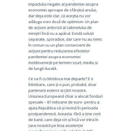
impactului negativ al pandemiei asupra
economiei aproape de sfârșitul anului,
dar deja este clar, că aceștia nu vor
adăuga vreo doză de optimism. Un plan
de acțiuni anticriză al cabinetului de
miniștri încă nu a apărut. Există soluții
separate, sporadice, dar care nu au nimic
în comun cu un plan consecvent de
acțiuni pentru reducerea efectelor
pandemiei asupra economiei
moldovenești pe termen scurt, mediu și
de lungă durată.
Ce va fi cu Moldova mai departe? E o
întrebare, care și-o pun, probabil, doar
partenerii externi ai țării noastre.
Uniunea Europeană chiar a alocat fonduri
speciale – 87 milioane de euro- pentru a
ajuta Republica să-și revină în perioada
postpandemică. Aceasta -fără a ține cont
de banii, care deja vin și încă vor intra în
țara noastră pe linia asistenței