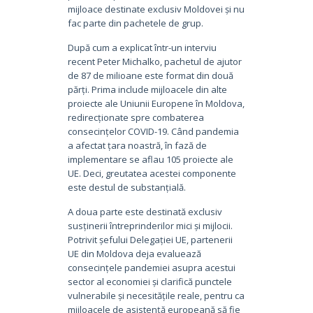
mijloace destinate exclusiv Moldovei și nu
fac parte din pachetele de grup.
După cum a explicat într-un interviu
recent Peter Michalko, pachetul de ajutor
de 87 de milioane este format din două
părți. Prima include mijloacele din alte
proiecte ale Uniunii Europene în Moldova,
redirecționate spre combaterea
consecințelor COVID-19. Când pandemia
a afectat țara noastră, în fază de
implementare se aflau 105 proiecte ale
UE. Deci, greutatea acestei componente
este destul de substanțială.
A doua parte este destinată exclusiv
susținerii întreprinderilor mici și mijlocii.
Potrivit șefului Delegației UE, partenerii
UE din Moldova deja evaluează
consecințele pandemiei asupra acestui
sector al economiei și clarifică punctele
vulnerabile și necesitățile reale, pentru ca
mijloacele de asistență europeană să fie