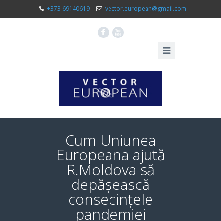
+373 69140619
vector.european@gmail.com
F
X
Cum Uniunea
Europeana ajută
R.Moldova să
depășească
consecințele
pandemiei