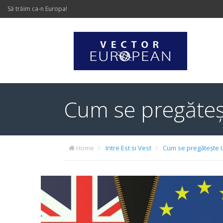
Să trăim ca-n Europa!
Cum se pregăteș
Home
Intre Est si Vest
Cum se pregătește U