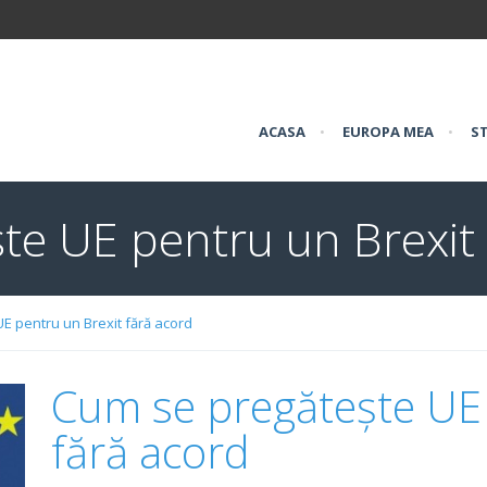
ACASA
•
EUROPA MEA
•
ST
te UE pentru un Brexit 
E pentru un Brexit fără acord
Cum se pregătește UE 
fără acord