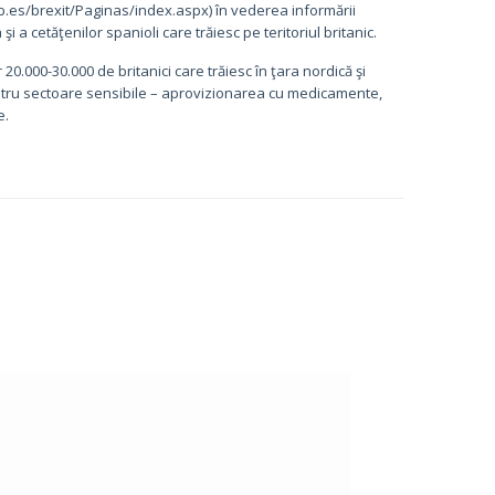
b.es/brexit/Paginas/index.aspx) în vederea informării
 şi a cetăţenilor spanioli care trăiesc pe teritoriul britanic.
20.000-30.000 de britanici care trăiesc în ţara nordică şi
 patru sectoare sensibile – aprovizionarea cu medicamente,
e.