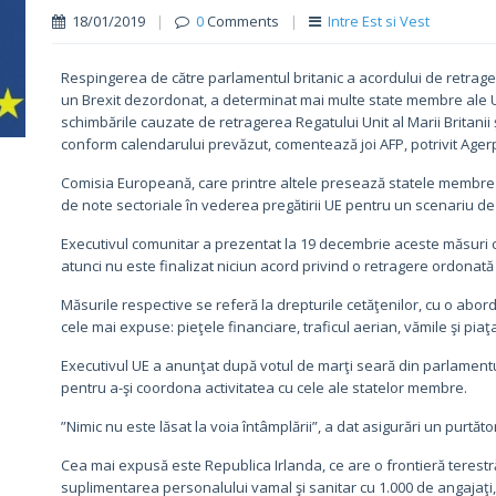
18/01/2019
|
0
Comments
|
Intre Est si Vest
Respingerea de către parlamentul britanic a acordului de retrage
un Brexit dezordonat, a determinat mai multe state membre ale U
schimbările cauzate de retragerea Regatului Unit al Marii Britanii 
conform calendarului prevăzut, comentează joi AFP, potrivit Ager
Comisia Europeană, care printre altele presează statele membre să
de note sectoriale în vederea pregătirii UE pentru un scenariu de 
Executivul comunitar a prezentat la 19 decembrie aceste măsuri 
atunci nu este finalizat niciun acord privind o retragere ordonată 
Măsurile respective se referă la drepturile cetăţenilor, cu o abord
cele mai expuse: pieţele financiare, traficul aerian, vămile şi piaţ
Executivul UE a anunţat după votul de marţi seară din parlamentul b
pentru a-şi coordona activitatea cu cele ale statelor membre.
”Nimic nu este lăsat la voia întâmplării”, a dat asigurări un purtă
Cea mai expusă este Republica Irlanda, ce are o frontieră terest
suplimentarea personalului vamal şi sanitar cu 1.000 de angajaţi,