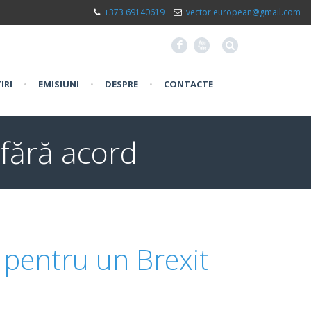
+373 69140619
vector.european@gmail.com
F
X
IRI
•
EMISIUNI
•
DESPRE
•
CONTACTE
fără acord
pentru un Brexit