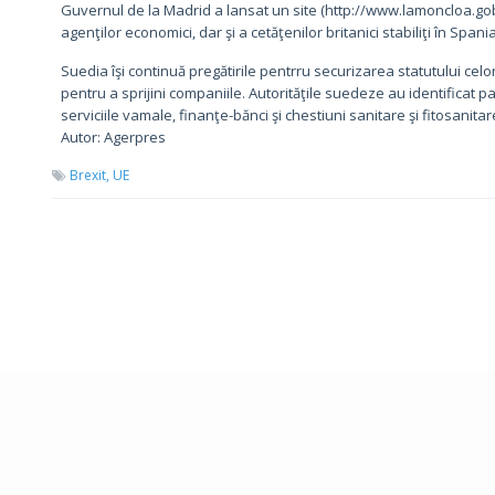
Guvernul de la Madrid a lansat un site (http://www.lamoncloa.go
agenţilor economici, dar şi a cetăţenilor britanici stabiliţi în Spania
Suedia îşi continuă pregătirile pentrru securizarea statutului celor 
pentru a sprijini companiile. Autorităţile suedeze au identificat
serviciile vamale, finanţe-bănci şi chestiuni sanitare şi fitosanitar
Autor: Agerpres
Brexit,
UE