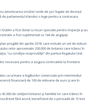
tru amortizarea oricărei ‘unde de şoc’ legate de divorţul
tată de parlamentul irlandez o lege pentru a contracara
n Dublin a fost dotat cu locuri speciale pentru inspecţii şi au
istrativ a fost suplimentat cu 144 de angajaţi.
 plan pregătit din aprilie 2018, care include un set de măsuri
utului celor aproximativ 200.000 de britanici care trăiesc în
aţia, ”cu condiţia reciprocităţii” din partea Regatului Unit.
ilor necesare pentru a asigura controalele la frontiere
ales ca urmare a legăturilor comerciale prin intermediul
ezervă financiară de 100 de milioane de euro şi are în
000 de cetăţeni britanici şi familiile lor care trăiesc în
 unui Brexit fără acord, beneficiind de o perioadă de 15 luni