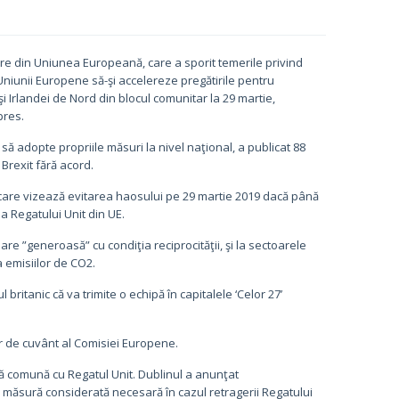
re din Uniunea Europeană, care a sporit temerile privind
niunii Europene să-şi accelereze pregătirile pentru
şi Irlandei de Nord din blocul comunitar la 29 martie,
pres.
 adopte propriile măsuri la nivel naţional, a publicat 88
Brexit fără acord.
care vizează evitarea haosului pe 29 martie 2019 dacă până
a Regatului Unit din UE.
are ”generoasă” cu condiţia reciprocităţii, şi la sectoarele
a emisiilor de CO2.
ritanic că va trimite o echipă în capitalele ‘Celor 27’
tor de cuvânt al Comisiei Europene.
ră comună cu Regatul Unit. Dublinul a anunţat
 măsură considerată necesară în cazul retragerii Regatului