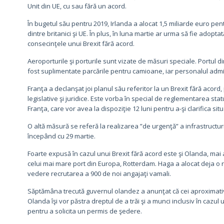
Unit din UE, cu sau fără un acord.
În bugetul său pentru 2019, Irlanda a alocat 1,5 miliarde euro pen
dintre britanici şi UE. În plus, în luna martie ar urma să fie adop
consecinţele unui Brexit fără acord.
Aeroporturile şi porturile sunt vizate de măsuri speciale. Portul di
fost suplimentate parcările pentru camioane, iar personalul admin
Franţa a declanşat joi planul său referitor la un Brexit fără acord,
legislative şi juridice. Este vorba în special de reglementarea stat
Franţa, care vor avea la dispoziţie 12 luni pentru a-şi clarifica situ
O altă măsură se referă la realizarea ”de urgenţă” a infrastructur
începând cu 29 martie.
Foarte expusă în cazul unui Brexit fără acord este şi Olanda, mai 
celui mai mare port din Europa, Rotterdam. Haga a alocat deja o r
vedere recrutarea a 900 de noi angajaţi vamali.
Săptămâna trecută guvernul olandez a anunţat că cei aproximativ 45.
Olanda îşi vor păstra dreptul de a trăi şi a munci inclusiv în cazul
pentru a solicita un permis de şedere.