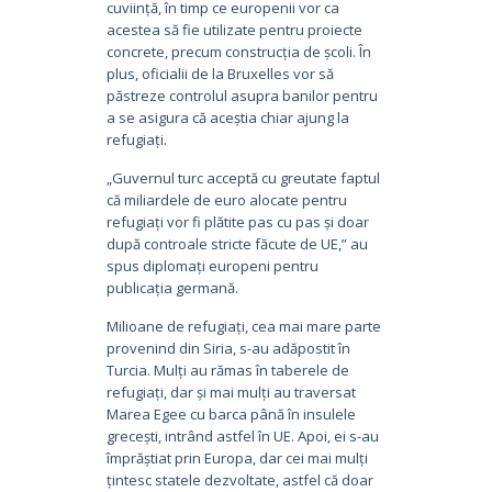
cuviință, în timp ce europenii vor ca
acestea să fie utilizate pentru proiecte
concrete, precum construcția de școli. În
plus, oficialii de la Bruxelles vor să
păstreze controlul asupra banilor pentru
a se asigura că aceștia chiar ajung la
refugiați.
„Guvernul turc acceptă cu greutate faptul
că miliardele de euro alocate pentru
refugiați vor fi plătite pas cu pas și doar
după controale stricte făcute de UE,” au
spus diplomați europeni pentru
publicația germană.
Milioane de refugiați, cea mai mare parte
provenind din Siria, s-au adăpostit în
Turcia. Mulți au rămas în taberele de
refugiați, dar și mai mulți au traversat
Marea Egee cu barca până în insulele
grecești, intrând astfel în UE. Apoi, ei s-au
împrăștiat prin Europa, dar cei mai mulți
țintesc statele dezvoltate, astfel că doar