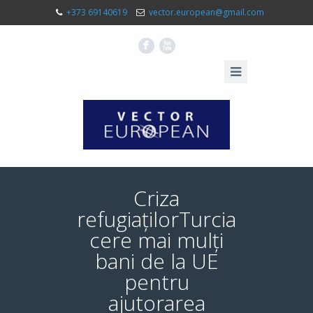
+373 69140619
vector.european@gmail.com
F
X
Criza
refugiațilorTurcia
cere mai mulți
bani de la UE
pentru
ajutorarea