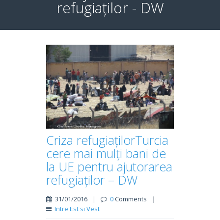
refugiaților - DW
Criza refugiațilorTurcia
cere mai mulți bani de
la UE pentru ajutorarea
refugiaților – DW
31/01/2016
|
0
Comments
|
Intre Est si Vest