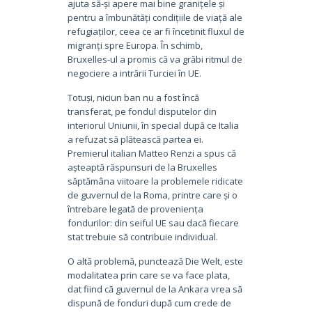
ajuta să-și apere mai bine granițele și
pentru a îmbunătăți condițiile de viață ale
refugiaților, ceea ce ar fi încetinit fluxul de
migranți spre Europa. În schimb,
Bruxelles-ul a promis că va grăbi ritmul de
negociere a intrării Turciei în UE.
Totuși, niciun ban nu a fost încă
transferat, pe fondul disputelor din
interiorul Uniunii, în special după ce Italia
a refuzat să plătească partea ei.
Premierul italian Matteo Renzi a spus că
așteaptă răspunsuri de la Bruxelles
săptămâna viitoare la problemele ridicate
de guvernul de la Roma, printre care și o
întrebare legată de proveniența
fondurilor: din seiful UE sau dacă fiecare
stat trebuie să contribuie individual.
O altă problemă, punctează Die Welt, este
modalitatea prin care se va face plata,
dat fiind că guvernul de la Ankara vrea să
dispună de fonduri după cum crede de