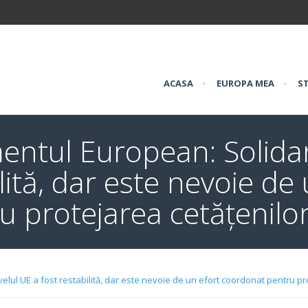
ACASA
•
EUROPA MEA
•
ST
entul European: Solidari
lită, dar este nevoie de
 protejarea cetățenilor
elul UE a fost restabilită, dar este nevoie de un efort coordonat pentru pr