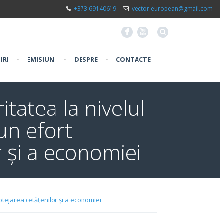
+373 69140619
vector.european@gmail.com
F
X
IRI
•
EMISIUNI
•
DESPRE
•
CONTACTE
tatea la nivelul
 un efort
 și a economiei
otejarea cetățenilor și a economiei