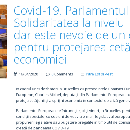
Covid-19. Parlamentul
Solidaritatea la nivelul
dar este nevoie de un
pentru protejarea cetăț
economiei
16/04/2020
|
0
Comments
|
Intre Est si Vest
În cadrul unei dezbateri la Bruxelles cu președintele Comisiei Eu
European, Charles Michel, deputații din Parlamentul European au
proteja cetățenii și a sprijini economia în contextul de criză g
Parlamentul European se întrunește joi și vineri, la Bruxelles pe
condiții speciale, cu sesiuni de vot via e-mail, legislativul europe
propuneri legislative sau bugetare pregătite în timp util de Comi
creată de pandemia COVID-19.