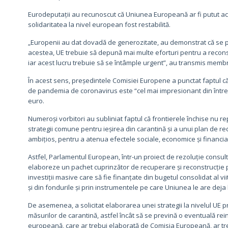
Eurodeputații au recunoscut că Uniunea Europeană ar fi putut acț
solidaritatea la nivel european fost restabilită.
„Europenii au dat dovadă de generozitate, au demonstrat că se pot 
acestea, UE trebuie să depună mai multe eforturi pentru a reconst
iar acest lucru trebuie să se întâmple urgent”, au transmis memb
În acest sens, președintele Comisiei Europene a punctat faptul că
de pandemia de coronavirus este “cel mai impresionant din între
euro.
Numeroși vorbitori au subliniat faptul că frontierele închise nu re
strategii comune pentru ieșirea din carantină și a unui plan de r
ambițios, pentru a atenua efectele sociale, economice și financiare
Astfel, Parlamentul European, într-un proiect de rezoluție cons
elaboreze un pachet cuprinzător de recuperare și reconstrucție 
investiții masive care să fie finanțate din bugetul consolidat al v
și din fondurile și prin instrumentele pe care Uniunea le are deja 
De asemenea, a solicitat elaborarea unei strategii la nivelul UE p
măsurilor de carantină, astfel încât să se prevină o eventuală rei
europeană, care ar trebui elaborată de Comisia Europeană, ar tre