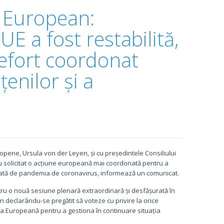
 European:
 UE a fost restabilită,
 efort coordonat
enilor și a
ropene, Ursula von der Leyen, și cu președintele Consiliului
 solicitat o acțiune europeană mai coordonată pentru a
enerată de pandemia de coronavirus, informează un comunicat.
ntru o nouă sesiune plenară extraordinară și desfășurată în
an declarându-se pregătit să voteze cu privire la orice
sia Europeană pentru a gestiona în continuare situația