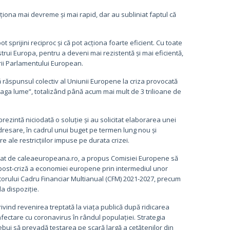
iona mai devreme și mai rapid, dar au subliniat faptul că
sprijini reciproc și că pot acționa foarte eficient. Cu toate
rui Europa, pentru a deveni mai rezistentă și mai eficientă,
rii Parlamentului European.
 răspunsul colectiv al Uniunii Europene la criza provocată
aga lume”, totalizând până acum mai mult de 3 trilioane de
prezintă niciodată o soluție și au solicitat elaborarea unei
edresare, în cadrul unui buget pe termen lung nou și
 ale restricțiilor impuse pe durata crizei.
ultat de caleaeuropeana.ro, a propus Comisiei Europene să
post-criză a economiei europene prin intermediul unor
iitorului Cadru Financiar Multianual (CFM) 2021-2027, precum
la dispoziție.
rivind revenirea treptată la viața publică după ridicarea
nfectare cu coronavirus în rândul populației. Strategia
bui să prevadă testarea pe scară largă a cetățenilor din