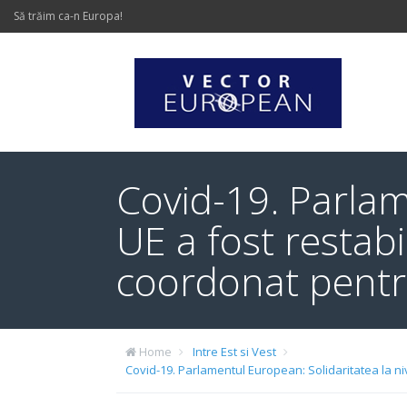
Să trăim ca-n Europa!
Covid-19. Parlam
UE a fost restabi
coordonat pentru
Home
Intre Est si Vest
Covid-19. Parlamentul European: Solidaritatea la niv